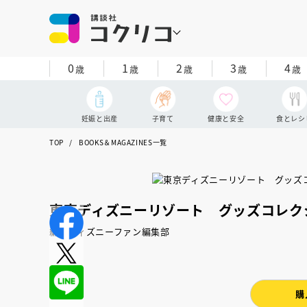
0
1
2
3
4
歳
歳
歳
歳
歳
妊娠と出産
子育て
健康と安全
食とレシ
TOP
BOOKS＆MAGAZINES一覧
東京ディズニーリゾート グッズコレク
編：ディズニーファン編集部
購