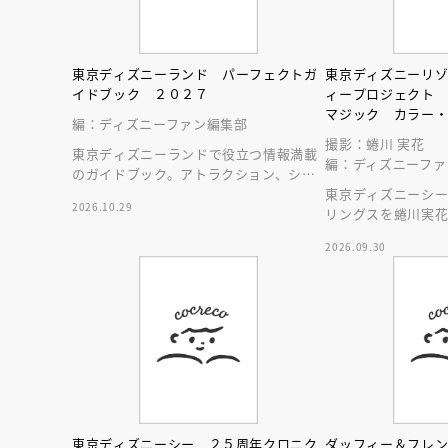
東京ディズニーランド パーフェクトガ
東京ディズニーリ
イドブック ２０２７
ィープロジェクト
マジック カラー
編：ディズニーファン編集部
撮影：蜷川 実花
東京ディズニーランドで役立つ情報満載
編：ディズニーファ
のガイドブック。アトラクション、ショ
ー、レストラン、グッズまでが１冊に！
東京ディズニーシ
2026.10.29
リングスを蜷川実
2026.09.30
東京ディズニーシー ２５周年クロニク
ダッフィー＆フレ