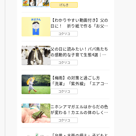
語」６選
げんき
【わかりやすい動画付き】父の
日に！ 折り紙で作る「お父さ
ん」の簡単な折り方
コクリコ
父の日に読みたい！パパ鳥たち
の感動的な子育て生態4選｜図
鑑MOVE
コクリコ
【梅雨】の対策と過ごし方
「洗濯」「紫外線」「エアコ
ン」「ゲリラ豪雨」…〔気象予
コクリコ
報士が完全ガイド〕
ニホンアマガエルはからだの色
が変わる！カエルの体のしくみ
から両生類の特ちょうまで図鑑
コクリコ
MOVEが解説！
「台風・大雨の備え」子どもと