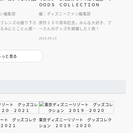
ＯＯＤＳ ＣＯＬＬＥＣＴＩＯＮ
ン編集部
編：ディズニーファン編集部
＆フレンズの撮り下ろ
原作１００周年記念。みんな大好き、プ
ぐるみにとことん癒や
ーさんのグッズを網羅した１冊！
2026.09.15
もっと見る
えほん通信
ンライン
会員限定
オンライン
ゾート グッズコレク
東京ディズニーリゾート グッズコレク
‐２０２１
ション ２０１９‐２０２０
ブ配信中】講談社絵本新
アーカイブ配信中【第67回講