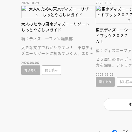
2026.10.29
2026.10.26
新情報をお届け！
大人のための東京ディズニーリゾート
もっとやさしいガイド
東京ディズニーシ
ドブック２０２７
編：ディズニーファン編集部
ＡＬ
大きな文字でわかりやすい！ 東京ディ
編：ディズニーファ
ズニーリゾートに初めていく人、または
お久しぶりの人へ贈る、やさしいガイド
２５周年の東京デ
2026.08.06
ブック。
方を網羅。アトラ
電子あり
試し読み
ストラン、ショップ
2026.07.27
すいマップつき！
電子あり
試し読