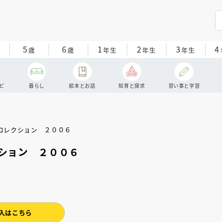
5
6
1
2
3
4
歳
歳
年生
年生
年生
ピ
暮らし
絵本とお話
知育と探求
習い事と学習
ション ２００６
入はこちら