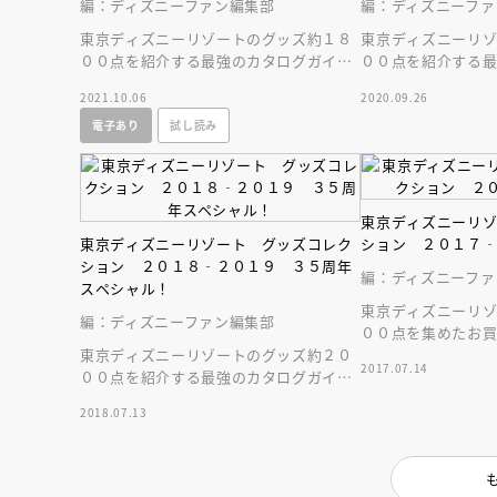
人賞オンラ
編：ディズニーファン編集部
編：ディズニーファ
と担当編集
東京ディズニーリゾートのグッズ約１８
東京ディズニーリ
応募締切
202
講座」
００点を紹介する最強のカタログガイ
００点を紹介する
ド。東京ディズニーシー２０周年記念グ
ブック。オープン予
2021.10.06
2020.09.26
ッズも注目！
チェック！
電子あり
試し読み
東京ディズニーリ
東京ディズニーリゾート グッズコレク
ション ２０１７
ション ２０１８‐２０１９ ３５周年
編：ディズニーファ
スペシャル！
東京ディズニーリ
編：ディズニーファン編集部
００点を集めたお
東京ディズニーリゾートのグッズ約２０
ク。大人気のダッフ
2017.07.14
００点を紹介する最強のカタログガイド
ラルーのグッズも
ブック。３５周年のパークグッズ特集の
2018.07.13
別冊付録付き！