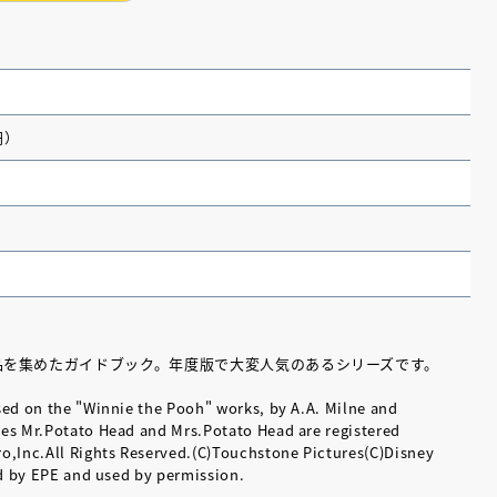
円）
品を集めたガイドブック。年度版で大変人気のあるシリーズです。
中【第67回講談社児童
『神の蝶、舞う果て』公式サイト
sed on the "Winnie the Pooh" works, by A.A. Milne and
賞作家と前選考委員に聞
es Mr.Potato Head and Mrs.Potato Head are registered
作セミナー」
o,Inc.All Rights Reserved.(C)Touchstone Pictures(C)Disney
ed by EPE and used by permission.
2025.12.23