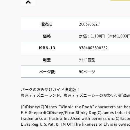
発売日
2005/06/27
価格
定価：1,100円（本体1,000
ISBN-13
9784063500332
判型
ﾜｲﾄﾞ変型
ページ数
90ページ
パークのおみやげガイド決定版！
東京ディズニーランド、東京ディズニーシーのかわいい新商
フリースクールという選択
アーカイブ配信
(C)Disney(C)Disney "Winnie the Pooh" characters are ba
文学新人賞】受
E.H.Shepard(C)Disney/Pixar Slinky Dog(C)James Industri
く「児童文学創
trademarks of Hasbro,Inc.Used with permission.(C)Hasbr
Elvis Reg.U.S.Pat.＆ TM Off.The likeness of Elvis is own
2026.03.31
2026.01.30