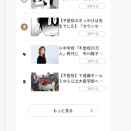
た“魔の２年間”【後編】
コクリコ
【不登校のきっかけは先
生でした】「カウンセリ
ングの時間」生徒の情報
コクリコ
をバラしたのは…《第２
話》
小中学校「不登校35万
人」時代に 中川翔子さ
んが審査委員長「不登校
コクリコ
生動画甲子園 2026」が開
催
【不登校】で成績オール
１から公立大医学部へ 中
２で起立性調節障害「治
コクリコ
るまで３年」の診断 その
とき母は
もっと見る