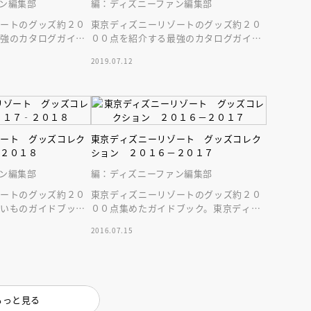
インセミナー 受賞作家
童文学新人賞】受賞作家と前
ン編集部
編：ディズニーファン編集部
者が語る「絵本創作実践
員に聞く「児童文学創作セミ
ゾートのグッズ約２０
東京ディズニーリゾートのグッズ約２０
5-10-31
最強のカタログガイド
００点を紹介する最強のカタログガイド
定の新施設グッズも
ブック。新アトラクション「ソアリン」
2019.07.12
グッズも登場！
ゾート グッズコレク
東京ディズニーリゾート グッズコレク
‐２０１８
ション ２０１６－２０１７
ン編集部
編：ディズニーファン編集部
ゾートのグッズ約２０
東京ディズニーリゾートのグッズ約２０
買いものガイドブッ
００点集めたガイドブック。東京ディズ
ィーや新登場のステ
ニーシー１５周年グッズや大人気のダッ
2016.07.15
！
フィーグッズも！
もっと見る