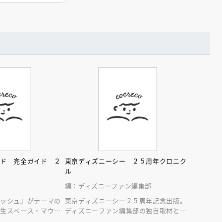
ンド 完全ガイド ２
東京ディズニーシー ２５周年クロニク
ル
編：ディズニーファン編集部
ラッシュ』がテーマの
東京ディズニーシー２５周年記念出版。
新生スペース・マウン
ディズニーファン編集部の独自取材と秘
ディズニーランドの最
蔵写真で構成したパークファン必見の２