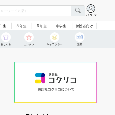
マイページ
5
6
中学生~
保護者向け
年生
年生
年生
おしゃれ
エンタメ
キャラクター
漫画