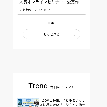
選考委
人賞オンラインセミナー 受賞作家
童文学
ナー」
と担当編集者が語る「絵本創作実践
員に聞
応募締切
2025-10-31
講座」
もっと見る
Trend
今日のトレンド
【父の日特集】子どもといっし
ょに読みたい「お父さんの物