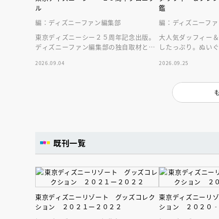
ル
鑑
編：ディズニーファン編集部
編：ディズニーファ
東京ディズニーシー２５周年記念出版。
大人気ダッフィー
ディズニーファン編集部の独自取材と秘
したっぷり。ぬい
蔵写真で構成したパークファン必見の２
される１冊。
2026.09.04
2026.09.25
５年史！
既刊一覧
会員限定
オ
東京ディズニーリゾート グッズコレク
東京ディズニーリ
ション ２０２１ー２０２２
ション ２０２０
【アーカイ