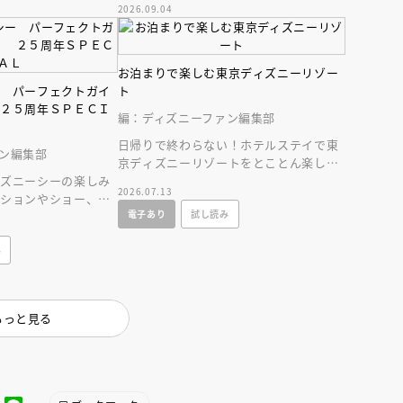
2026.09.04
５年史！
お泊まりで楽しむ東京ディズニーリゾー
ー パーフェクトガイ
ト
 ２５周年ＳＰＥＣＩ
編：ディズニーファン編集部
日帰りで終わらない！ホテルステイで東
ン編集部
京ディズニーリゾートをとことん楽しむ
ィズニーシーの楽しみ
情報満載の一冊が新登場！
2026.07.13
クションやショー、レ
電子あり
試し読み
情報に加え、使いや
み
もっと見る