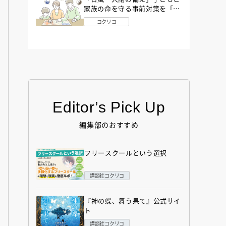
家族の命を守る事前対策を「防
災アドバイザー」が解説
コクリコ
Editor’s Pick Up
編集部のおすすめ
フリースクールという選択
講談社コクリコ
『神の蝶、舞う果て』公式サイ
ト
講談社コクリコ