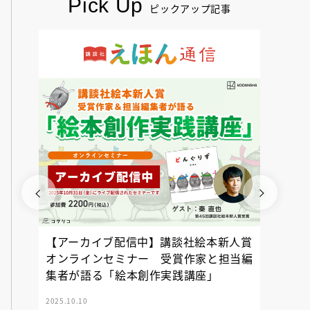
Pick Up
ピックアップ記事
【アーカイブ配信中】講談社絵本新人賞
『NO
オンラインセミナー 受賞作家と担当編
イト ＃
集者が語る「絵本創作実践講座」
2025.10.10
2025.02.17