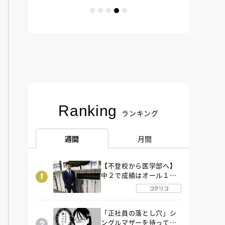
Ranking
ランキング
週間
月間
【不登校から医学部へ】
中２で成績はオール１
「昼夜逆転」したわが子
コクリコ
を”夜遊び”に連れ出した
母の気づき
「正社員の落とし穴」シ
ングルマザーを待ってい