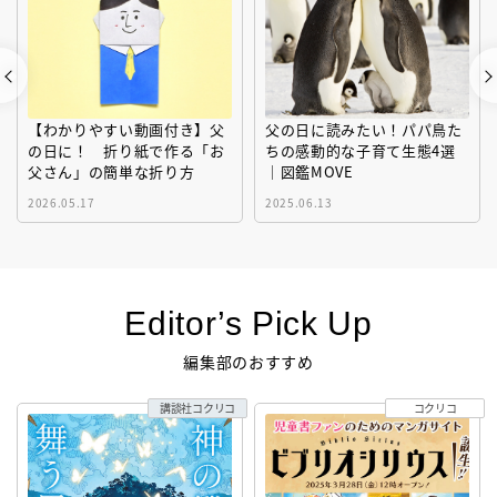
【わかりやすい動画付き】父
父の日に読みたい！パパ鳥た
の日に！ 折り紙で作る「お
ちの感動的な子育て生態4選
父さん」の簡単な折り方
｜図鑑MOVE
2026.05.17
2025.06.13
Editor’s Pick Up
編集部のおすすめ
講談社コクリコ
コクリコ