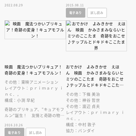
ーたちと存分に遊べる絵本。バ
ーリー』３作品を１冊に収録し
2022.08.29
2015.08.11
ッグにすっぽり。おでかけ先で
た完全版登場です。一気読みで
電子あり
試し読み
も楽しめる！
きる面白さ！
映画 魔法つかいプリキュア！
おでかけ よみきかせ えほ
奇跡の変身！キュアモフルン！
ん 映画 かみさまみならいヒ
ミツのここたま 奇跡をおこせ
その他：東映アニメーション
♪テップルとドキドキここたま
レイアウト：ｐｒｉｍａｒｙ ｉ
界
ｎｃ．，
その他：下條 美治
構成：小渕 早紀
その他：神谷 哲世
その他：渡辺 貞夫
奇跡のプリキュア、”キュアモフ
レイアウト：ｐｒｉｍａｒｙ ｉ
ルン”誕生！ 友情と奇跡の物
ｎｃ．，
語！
構成：中村 敦子
2016.10.26
協力：バンダイ
電子あり
試し読み