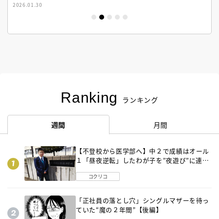
2026.01.30
Ranking
ランキング
週間
月間
【不登校から医学部へ】中２で成績はオール
１「昼夜逆転」したわが子を”夜遊び”に連れ
出した母の気づき
コクリコ
「正社員の落とし穴」シングルマザーを待っ
ていた“魔の２年間”【後編】