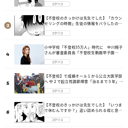
コクリコ
【不登校のきっかけは先生でした】「カウン
セリングの時間」生徒の情報をバラしたの
は…《第２話》
コクリコ
小中学校「不登校35万人」時代に 中川翔子
さんが審査委員長「不登校生動画甲子園
2026」が開催
コクリコ
【不登校】で成績オール１から公立大医学部
へ 中２で起立性調節障害「治るまで３年」の
診断 そのとき母は
コクリコ
【不登校のきっかけは先生でした】「いつま
で休むんですか？」追い詰められる母と息子
《第６話》
コクリコ