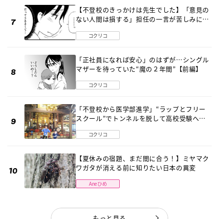
【不登校のきっかけは先生でした】「意見の
ない人間は損する」担任の一言が苦しみに…
《第１話》
コクリコ
「正社員になれば安心」のはずが…シングル
マザーを待っていた“魔の２年間”【前編】
コクリコ
「不登校から医学部進学」“ラップとフリー
スクール”でトンネルを脱して高校受験へ
〔元野球少年の実話〕
コクリコ
【夏休みの宿題、まだ間に合う！】ミヤマク
ワガタが消える前に知りたい日本の異変
Aneひめ
もっと見る