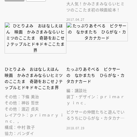
大人気！かみさまみならいヒミ
ツのここたま初の映画絵本！
2017.04.27
ひとりよみ おはなしえほん
たっぷりあそべる ピクサー
映画 かみさまみならいヒミツ
の なかまたち ひらがな・カ
のここたま 奇跡をおこせ♪テ
タカナカード
ップルとドキドキここたま界
編：講談社
その他：下條 美治
装丁・デザイン：ｐｒｉｍａｒ
その他：神谷 哲世
ｙ ｉｎｃ．
その他：渡辺 貞夫
ピクサーの仲間たちと遊んでい
レイアウト：ｐｒｉｍａｒｙ ｉ
るうちにひらがな・カタカナを
ｎｃ．，
ぐんぐん覚える！年齢やレベル
構成：中村 敦子
2018.07.19
にあわせて５つの遊びが楽しめ
協力：バンダイ
るカード☆