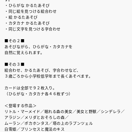
・ひらがな かるたあそび
・同じ絵を見つける絵合わせ
・絵 かるたあそび
・カタカナ かるたあそび
・同じ文字を見つける字合わせ
■その２■
あそびながら、ひらがな・カタカナを
自然に覚えられます。
■その３■
絵合わせ、かるたあそび、字合わせなど、
３歳ごろから小学校低学年まで長くあそべます。
カードは全部で９２枚入り。
（ひらがな・カタカナ各４６枚ずつ）
＜登場する作品＞
リトル・マーメイド／眠れる森の美女／美女と野獣／シンデレラ／
アラジン／メリダとおそろしの森／
ムーラン／ポカホンタス／塔の上のラプンツェル
白雪姫／プリンセスと魔法のキス