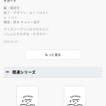
ナカード
編：講談社
装丁・デザイン：ｐｒｉｍａｒ
ｙ ｉｎｃ．
構成：鈴木 キャシー裕子
ディズニープリンセスたちとい
っしょにひらがな・カタカナを
ぐんぐん覚える！ 年齢やレベ
2019.02.15
ルにあわせて５つの遊びが楽し
めるカード☆
もっと見る
関連シリーズ