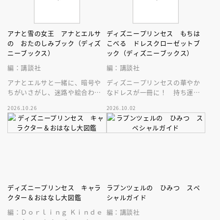
アナと雪の女王 アナとエルサ
ディズニープリンセス もちは
の おたのしみブック（ディズ
こべる ドレスクローゼットブ
ニーブックス）
ック（ディズニーブックス）
編：講談社
編：講談社
アナとエルサと一緒に、暗号や
ディズニープリンセスの華やか
ちがいさがし、迷路や絵合わせ
なドレスが一冊に！ 持ち運び
などなどを楽しもう！ おでか
できるドレスクローゼット絵
2026.10.26
2026.10.02
けにもおうち遊びにも♪
本。扉を開いて素敵なドレスの
世界へ♪
ディズニープリンセス キャラ
ラプンツェルの ひみつ スペ
クター＆おはなし大図鑑
シャルガイド
編：Ｄｏｒｌｉｎｇ Ｋｉｎｄｅ
編：講談社