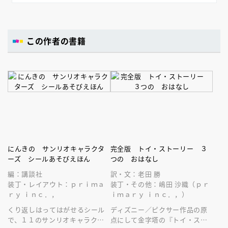
この作者の書籍
にんきの サンリオキャラクタ
完全版 トイ・ストーリー ３
ーズ シールあそびえほん
つの おはなし
編：講談社
訳・文：老田 勝
装丁・レイアウト：ｐｒｉｍａ
装丁・その他：嶋田 沙織（ｐｒ
ｒｙ ｉｎｃ．，
ｉｍａｒｙ ｉｎｃ．，）
くり返しはってはがせるシール
ディズニー／ピクサー作品の原
で、１１のサンリオキャラクタ
点にして金字塔の『トイ・スト