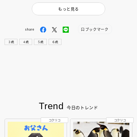
もっと見る
ブックマーク
share
３歳
４歳
５歳
６歳
Trend
今日のトレンド
コクリコ
コクリコ