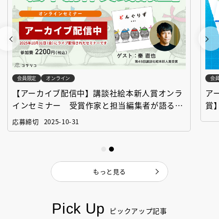
会員限定
オンライン
会
【アーカイブ配信中】講談社絵本新人賞オンラ
ア
インセミナー 受賞作家と担当編集者が語る
賞
「絵本創作実践講座」
作
応募締切
2025-10-31
もっと見る
Pick Up
ピックアップ記事