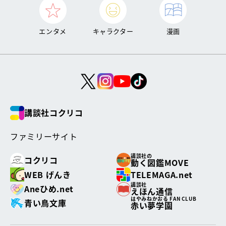
エンタメ
キャラクター
漫画
講談社コクリコ
ファミリーサイト
講談社の
コクリコ
動く図鑑MOVE
WEB げんき
TELEMAGA.net
講談社
Aneひめ.net
えほん通信
はやみねかおる FAN CLUB
青い鳥文庫
赤い夢学園