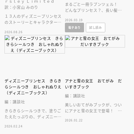
ｒｓｌｅｙ Ｌｉｍｉｔｅｄ
まるごと一冊ラプンツェル！
訳：小宮山 みのり
どんなプリンセス？、長い髪の
１３人のディズニープリンセス
ひみつ、ドレスコレクションな
2026.03.19
のストーリーとキャラクターに
ど、ラプンツェルのすべてがわ
電子あり
試し読み
ついて、しっかり深掘りした図
かる！
2026.08.26
鑑。豪華な保存版！
ディズニープリンセス きらき
アナと雪の女王 おてがみ だ
らシールつき おしゃれぬりえ
いすきブック
（ディズニーブックス）
編：講談社
編：講談社
美しいおてがみブックが、つい
きらきらシールつきで、塗りご
にアナと雪の女王で登場！ 子
たえたっぷりの、ディズニープ
どもから大人まで楽しめる１冊
2026.01.22
リンセスぬりえ。楽しく、かわ
です。
2026.02.24
いい１冊です。