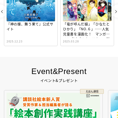
『神の蝶、舞う果て』公式サ
「竜が呼んだ娘」「ひなたと
イト
ひかり」「NO.６」……人気
児童書を漫画化！ マンガサ
イト『ビブリオシリウス』誕
2025.12.23
2025.03.28
生！
Event&Present
イベント&プレゼント
えほん通信