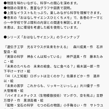
●物語を味わいながら、科学への関心を深めます。
●物語の背景を、豊富なグラフや図表で説明。
●上質なイラストもたっぷり。楽しみながら科学を理解できます。
●巻末の「おはなしサイエンスひとくちメモ」で、各巻のテーマと
小～中学校で学ぶ理科の内容との関連を解説します。
本書は、主に環境を考慮した紙を使用しています。
●シリーズ「おはなしサイエンス」のラインナップ
『遺伝子工学 光るマウスが未来をかえる』 森川成美・作 石井
聖岳・絵
『美容の科学 神永くんは知っている』 神戸遥真・作 藤本たみ
こ・絵
『未来のたべもの 未来の給食、なに食べる？』楠木誠一郎・作
下平けーすけ・絵
『AI（人工知能）ロボットは泣くのか？』佐藤まどか・作 酒井
以・絵
『未来の医学 これからも、リッキーといっしょ』片川優子・作
大管雅晴・絵
『バイオミメティクス（生物模倣技術）マンボウ、空を飛ぶ』吉野
万理子・作 黒須高嶺・絵
『鉱物・宝石の科学 七つの石の物語』小手鞠るい・作 サトウユ