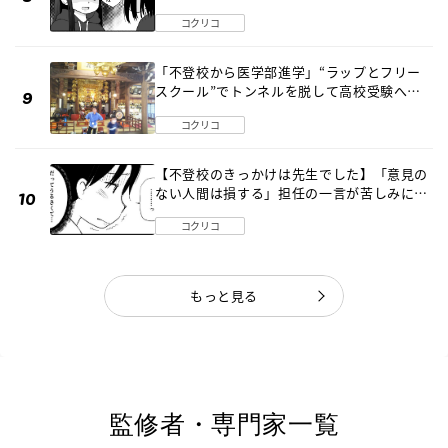
編】
コクリコ
「不登校から医学部進学」“ラップとフリー
スクール”でトンネルを脱して高校受験へ
〔元野球少年の実話〕
コクリコ
【不登校のきっかけは先生でした】「意見の
ない人間は損する」担任の一言が苦しみに…
《第１話》
コクリコ
もっと見る
監修者・専門家一覧