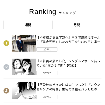
Ranking
ランキング
週間
月間
【不登校から医学部へ】中２で成績はオール
１「昼夜逆転」したわが子を”夜遊び”に連れ
出した母の気づき
コクリコ
「正社員の落とし穴」シングルマザーを待っ
ていた“魔の２年間”【後編】
コクリコ
【不登校のきっかけは先生でした】「カウン
セリングの時間」生徒の情報をバラしたの
は…《第２話》
コクリコ