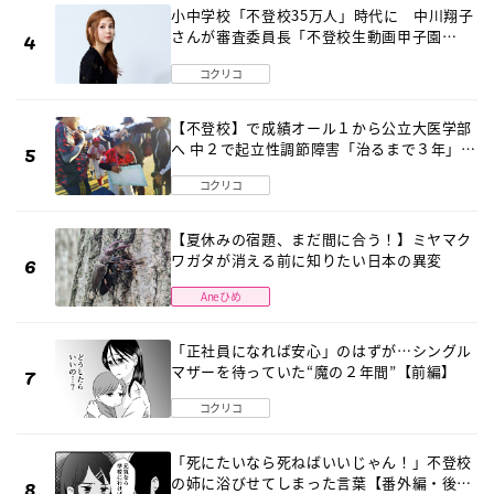
小中学校「不登校35万人」時代に 中川翔子
さんが審査委員長「不登校生動画甲子園
2026」が開催
コクリコ
【不登校】で成績オール１から公立大医学部
へ 中２で起立性調節障害「治るまで３年」の
診断 そのとき母は
コクリコ
【夏休みの宿題、まだ間に合う！】ミヤマク
ワガタが消える前に知りたい日本の異変
Aneひめ
「正社員になれば安心」のはずが…シングル
マザーを待っていた“魔の２年間”【前編】
コクリコ
「死にたいなら死ねばいいじゃん！」不登校
の姉に浴びせてしまった言葉【番外編・後