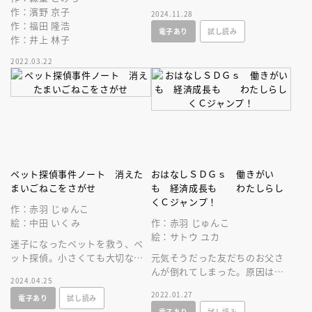
だけど……。落語のおもしろさ
作：濱野 京子
2024.11.28
がお話でよくわかります。
作：福田 隆浩
電子あり
試し読み
作：井上 林子
2022.03.22
ペット探偵事件ノート 消えた
おはなしＳＤＧｓ 働きがい
まいごねこをさがせ
も 経済成長も わたしらし
くＣジャンプ！
作：赤羽 じゅんこ
絵：中田 いくみ
作：赤羽 じゅんこ
絵：サトウ ユカ
迷子になったペットを救う、ペ
ット探偵。小さくても大切な
元気そうだった友だちのお父さ
命。七つ道具を使いながら、消
んが倒れてしまった。原因は
2024.04.25
えたねこを探す仕事に挑む！
「過労」なんだって。大人にな
2022.01.27
電子あり
試し読み
るって、「働く」って、つらい
電子あり
試し読み