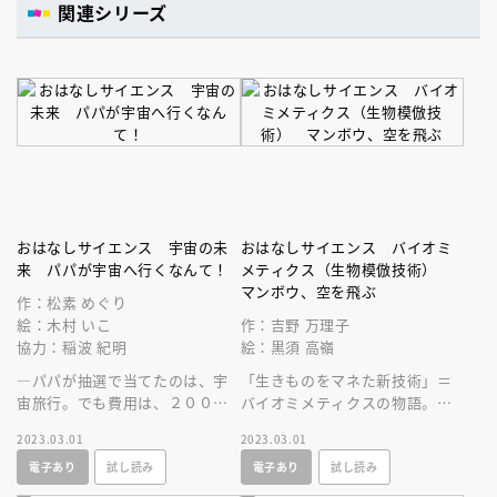
関連シリーズ
おはなしサイエンス 宇宙の未
おはなしサイエンス バイオミ
来 パパが宇宙へ行くなんて！
メティクス（生物模倣技術）
マンボウ、空を飛ぶ
作：松素 めぐり
絵：木村 いこ
作：吉野 万理子
協力：稲波 紀明
絵：黒須 高嶺
―パパが抽選で当てたのは、宇
「生きものをマネた新技術」＝
宙旅行。でも費用は、２０００
バイオミメティクスの物語。タ
万！？宇宙に行ける時代が来て
マムシから七色に輝くチョコレ
2023.03.01
2023.03.01
いることがよくわかる、宇宙好
ートが！マンボウから未来の飛
電子あり
試し読み
電子あり
試し読み
き必読の一冊
行機が誕生！