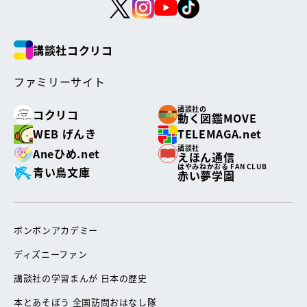
講談社コクリコ
ファミリーサイト
講談社の
コクリコ
動く図鑑MOVE
WEB げんき
TELEMAGA.net
講談社
Aneひめ.net
えほん通信
はやみねかおる FAN CLUB
青い鳥文庫
赤い夢学園
ボンボンアカデミー
ディズニーファン
講談社の学習まんが 日本の歴史
本とあそぼう 全国訪問おはなし隊