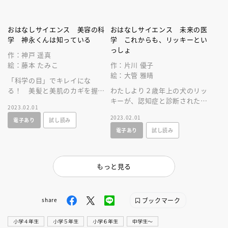
おはなしサイエンス 美容の科
おはなしサイエンス 未来の医
学 神永くんは知っている
学 これからも、リッキーとい
っしょ
作：神戸 遥真
絵：藤本 たみこ
作：片川 優子
絵：大管 雅晴
「科学の目」でキレイにな
る！ 美髪と美肌のカギを握る
わたしより２歳年上の犬のリッ
のは、リトマス紙が青くなった
キーが、認知症と診断された。
2023.02.01
りする、理科で習った「水溶液
いったい何が起こっているの
2023.02.01
電子あり
試し読み
の性質」だった！
か、みんなで研究してみる
電子あり
試し読み
と……。
もっと見る
ブックマーク
share
小学４年生
小学５年生
小学６年生
中学生〜