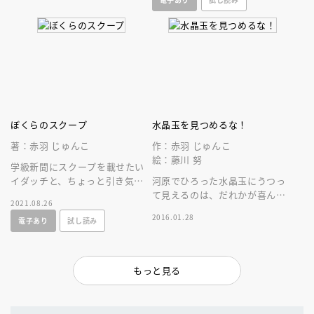
ことなの――？
ぼくらのスクープ
水晶玉を見つめるな！
著：赤羽 じゅんこ
作：赤羽 じゅんこ
絵：藤川 努
学級新聞にスクープを載せたい
イダッチと、ちょっと引き気味
河原でひろった水晶玉にうつっ
の魔王。取材して「本当のこ
て見えるのは、だれかが喜んで
2021.08.26
と」を書くって、こんなに難し
る顔？ イヤ～なヤツの失敗す
2016.01.28
電子あり
試し読み
かったのか！
る姿？ この不思議な力、どう
使えばいい？
もっと見る