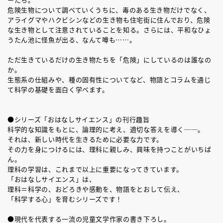
危険生物について調べていくうちに、毒のある生き物だけでなく、
アライグマやハクビシンなどの生き物も住宅街に住んでおり、危険
な生き物として注意されていることを知る。さらには、平和なひょ
うたん池に怪魚が出る、なんて噂も……。
ただ生きているだけの生き物たちを「危険」にしているのは誰なの
か。
生態系の仕組みや、種の固有性についてなど、物語とコラムを通じ
て科学の基礎を面白く学べます。
●シリーズ「おはなしサイエンス」の刊行趣旨
科学的な知識をもとに、論理的に考え、適切な答えを導く──。
それは、新しい時代を生きるために必要な力です。
その力を身につけるには、理科に親しみ、興味を持つことがいちば
ん。
理科の学習は、これまで以上に重要になってきています。
「おはなしサイエンス」は、
理科＝科学の、おどろきや感動を、物語をとおして伝え、
「科学する心」を育むシリーズです！
●現代を代表する一流の児童文学作家の書き下ろし。