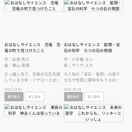
おはなしサイエンス 恐竜 恐
おはなしサイエンス 鉱物・宝
竜の町で見つけたこと
石の科学 七つの石の物語
作：松原 秀行
作：小手鞠 るい
絵：梶山 直美
絵：サトウ ユカ
引っ越し先で、恐竜の化石を探
大人気の「宝石・鉱物」の成り
している少年・イチローと出会
立ちや性質に興味をもてるお話
ったミホ。それからミホは、恐
とコラムで、科学の基礎と楽し
2023.03.01
2023.03.01
竜の不思議な魅力に惹かれはじ
く出会い学べる一冊です。
電子あり
試し読み
電子あり
試し読み
めていく。