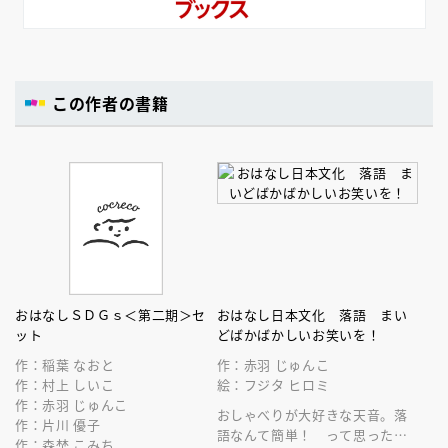
この作者の書籍
おはなしＳＤＧｓ＜第二期＞セ
おはなし日本文化 落語 まい
ット
どばかばかしいお笑いを！
作：稲葉 なおと
作：赤羽 じゅんこ
作：村上 しいこ
絵：フジタ ヒロミ
作：赤羽 じゅんこ
おしゃべりが大好きな天音。落
作：片川 優子
語なんて簡単！ って思ったん
作：森埜 こみち