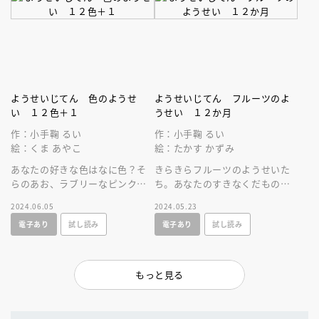
ようせいじてん 色のようせ
ようせいじてん フルーツのよ
い １２色＋１
うせい １２か月
作：小手鞠 るい
作：小手鞠 るい
絵：くま あやこ
絵：たかす かずみ
あなたの好きな色はなに色？そ
きらきらフルーツのようせいた
らのあお、ラブリーなピンク、
ち。あなたのすきなくだものは
ひかりの銀色？さまざまな色の
なあに？かわいいさし絵たっぷ
2024.06.05
2024.05.23
ようせいたちの１２の物語。
りで１年生からひとりで読め
電子あり
試し読み
電子あり
試し読み
る！
もっと見る