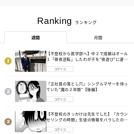
Ranking
ランキング
週間
月間
【不登校から医学部へ】中２で成績はオール
１「昼夜逆転」したわが子を”夜遊び”に連れ
出した母の気づき
コクリコ
「正社員の落とし穴」シングルマザーを待っ
ていた“魔の２年間”【後編】
コクリコ
【不登校のきっかけは先生でした】「カウン
セリングの時間」生徒の情報をバラしたの
は…《第２話》
コクリコ