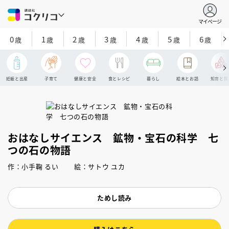
マイページ
0
1
2
3
4
5
6
歳
歳
歳
歳
歳
歳
歳
妊娠と出産
子育て
健康と安全
食とレシピ
暮らし
絵本とお話
知育と探
おはなしサイエンス 鉱物・宝石の科学 七
つの石の物語
作：小手鞠 るい 絵：サトウ ユカ
ためし読み