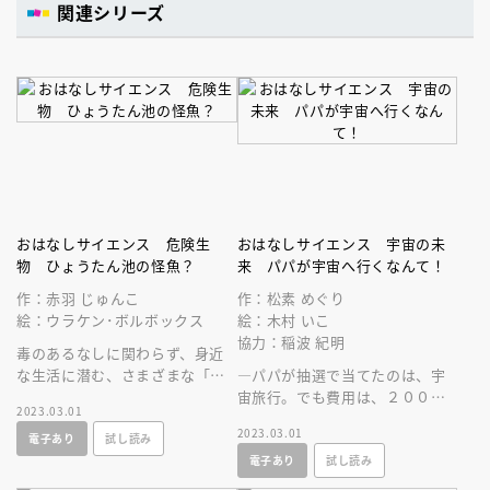
関連シリーズ
おはなしサイエンス 危険生
おはなしサイエンス 宇宙の未
物 ひょうたん池の怪魚？
来 パパが宇宙へ行くなんて！
作：赤羽 じゅんこ
作：松素 めぐり
絵：ウラケン･ボルボックス
絵：木村 いこ
協力：稲波 紀明
毒のあるなしに関わらず、身近
な生活に潜む、さまざまな「危
―パパが抽選で当てたのは、宇
険生物」たち。でも待って。ど
宙旅行。でも費用は、２０００
2023.03.01
うしてその生き物は危険なの？
万！？宇宙に行ける時代が来て
2023.03.01
電子あり
試し読み
いることがよくわかる、宇宙好
電子あり
試し読み
き必読の一冊