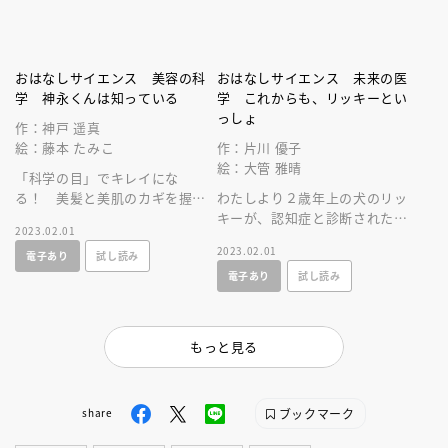
おはなしサイエンス 美容の科
おはなしサイエンス 未来の医
学 神永くんは知っている
学 これからも、リッキーとい
っしょ
作：神戸 遥真
絵：藤本 たみこ
作：片川 優子
絵：大管 雅晴
「科学の目」でキレイにな
る！ 美髪と美肌のカギを握る
わたしより２歳年上の犬のリッ
のは、リトマス紙が青くなった
キーが、認知症と診断された。
2023.02.01
りする、理科で習った「水溶液
いったい何が起こっているの
2023.02.01
電子あり
試し読み
の性質」だった！
か、みんなで研究してみる
電子あり
試し読み
と……。
もっと見る
ブックマーク
share