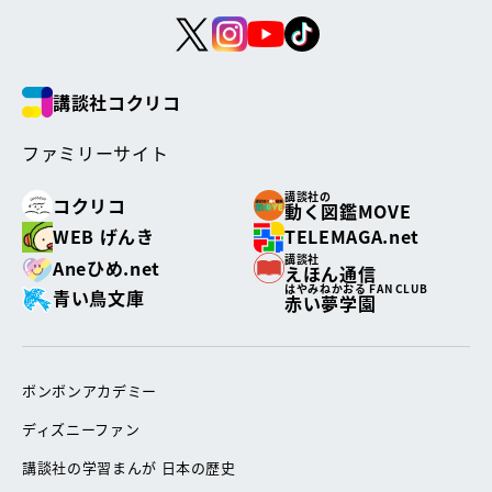
講談社コクリコ
ファミリーサイト
講談社の
コクリコ
動く図鑑MOVE
WEB げんき
TELEMAGA.net
講談社
Aneひめ.net
えほん通信
はやみねかおる FAN CLUB
青い鳥文庫
赤い夢学園
ボンボンアカデミー
ディズニーファン
講談社の学習まんが 日本の歴史