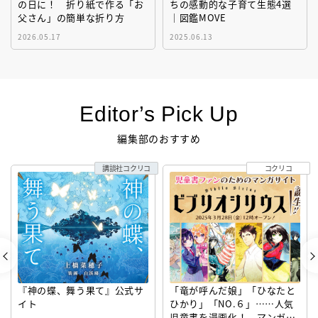
の日に！ 折り紙で作る「お
ちの感動的な子育て生態4選
父さん」の簡単な折り方
｜図鑑MOVE
2026.05.17
2025.06.13
Editor’s Pick Up
編集部のおすすめ
講談社コクリコ
コクリコ
『神の蝶、舞う果て』公式サ
「竜が呼んだ娘」「ひなたと
イト
ひかり」「NO.６」……人気
児童書を漫画化！ マンガサ