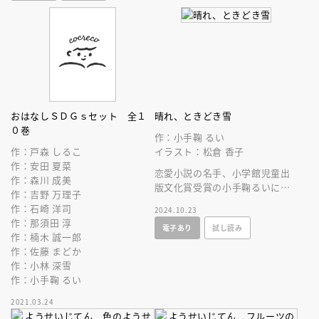
おはなしＳＤＧｓセット 全１
晴れ、ときどき雪
０巻
作：小手鞠 るい
作：戸森 しるこ
イラスト：松倉 香子
作：安田 夏菜
恋愛小説の名手、小学館児童出
作：森川 成美
版文化賞受賞の小手鞠るいによ
作：吉野 万理子
る初恋小説集。１０代の恋のせ
作：石崎 洋司
2024.10.23
つなさがつまった初恋物語。
作：那須田 淳
電子あり
試し読み
作：楠木 誠一郎
作：佐藤 まどか
作：小林 深雪
作：小手鞠 るい
2021.03.24