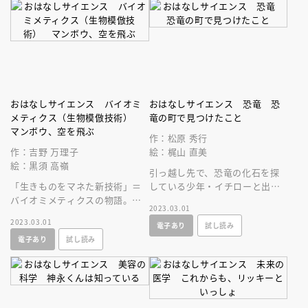
おはなしサイエンス バイオミ
おはなしサイエンス 恐竜 恐
メティクス（生物模倣技術）
竜の町で見つけたこと
マンボウ、空を飛ぶ
作：松原 秀行
作：吉野 万理子
絵：梶山 直美
絵：黒須 高嶺
引っ越し先で、恐竜の化石を探
「生きものをマネた新技術」＝
している少年・イチローと出会
バイオミメティクスの物語。タ
ったミホ。それからミホは、恐
2023.03.01
マムシから七色に輝くチョコレ
竜の不思議な魅力に惹かれはじ
2023.03.01
電子あり
試し読み
ートが！マンボウから未来の飛
めていく。
電子あり
試し読み
行機が誕生！