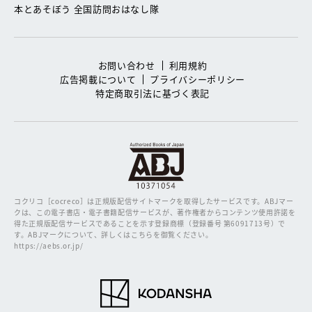
本とあそぼう 全国訪問おはなし隊
お問い合わせ
利用規約
広告掲載について
プライバシーポリシー
特定商取引法に基づく表記
コクリコ［cocreco］は正規版配信サイトマークを取得したサービスです。
ABJマー
クは、この電子書店・電子書籍配信サービスが、著作権者からコンテンツ使用許諾を
得た正規版配信サービスであることを示す登録商標（登録番号 第6091713号）で
す。ABJマークについて、詳しくはこちらを御覧ください。
https://aebs.or.jp/