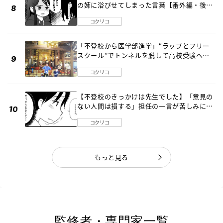
の姉に浴びせてしまった言葉【番外編・後
編】
コクリコ
「不登校から医学部進学」“ラップとフリー
スクール”でトンネルを脱して高校受験へ
〔元野球少年の実話〕
コクリコ
【不登校のきっかけは先生でした】「意見の
ない人間は損する」担任の一言が苦しみに…
《第１話》
コクリコ
もっと見る
監修者・専門家一覧