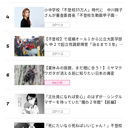
小中学校「不登校35万人」時代に 中川翔子
さんが審査委員長「不登校生動画甲子園
2026」が開催
コクリコ
【不登校】で成績オール１から公立大医学部
へ 中２で起立性調節障害「治るまで３年」の
診断 そのとき母は
コクリコ
【夏休みの宿題、まだ間に合う！】ミヤマク
ワガタが消える前に知りたい日本の異変
Aneひめ
「正社員になれば安心」のはずが…シングル
マザーを待っていた“魔の２年間”【前編】
コクリコ
「死にたいなら死ねばいいじゃん！」不登校