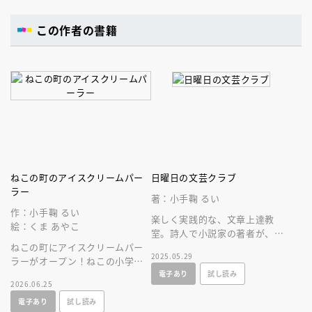
この作者の書籍
ねこの町のアイスクリームパー
日曜日の文芸クラブ
ラー
著：小手鞠 るい
作：小手鞠 るい
楽しく実践的な、文章上達教
絵：くま あやこ
室。詩人で小説家の著者が、１
ねこの町にアイスクリームパー
詩、２日記、３感想文、４小
2025.05.29
ラーがオープン！ねこの小学
説、と階段を上るように書ける
電子あり
試し読み
校、いぬの子どもたち、町の皆
秘訣を伝授。
2026.06.25
それぞれの理想のフレーバーを
電子あり
試し読み
注文するよ！