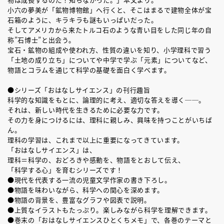
小六の夢美が「鉱物博物館」へ行くと、そこはまるで建物全体が宝
石箱のように、キラキラも謎もいっぱいだった。
そしてアメリカから来たトルコ石のような青い目をした同じ年の自
称”石博士”と出会う。
宝石・鉱物の組成や使われ方、性質の違いを知り、小学理科で習う
「土地の成り立ち」についてや中学で学ぶ「元素」についてなど、
物語とコラムを通じて科学の基礎を面白く学べます。
●シリーズ「おはなしサイエンス」の刊行趣旨
科学的な知識をもとに、論理的に考え、適切な答えを導く──。
それは、新しい時代を生きるために必要な力です。
その力を身につけるには、理科に親しみ、興味を持つことがいちば
ん。
理科の学習は、これまで以上に重要になってきています。
「おはなしサイエンス」は、
理科＝科学の、おどろきや感動を、物語をとおして伝え、
「科学する心」を育むシリーズです！
●現代を代表する一流の児童文学作家の書き下ろし。
●物語を味わいながら、科学への関心を深めます。
●物語の背景を、豊富なグラフや図表で説明。
●上質なイラストもたっぷり。楽しみながら科学を理解できます。
●巻末の「おはなしサイエンスひとくちメモ」で、各巻のテーマと