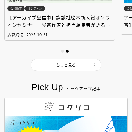
会員限定
オンライン
会
【アーカイブ配信中】講談社絵本新人賞オンラ
ア
インセミナー 受賞作家と担当編集者が語る
賞
「絵本創作実践講座」
作
応募締切
2025-10-31
もっと見る
Pick Up
ピックアップ記事