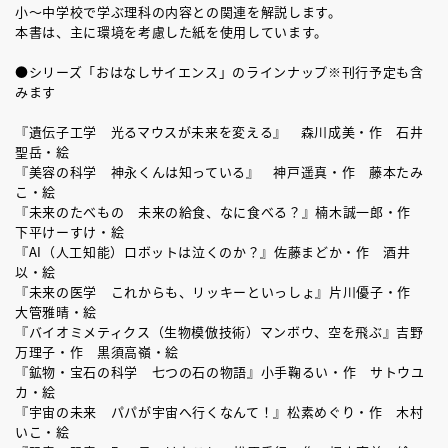
小～中学校で学ぶ理科の内容との関連を解説します。
本書は、主に環境を考慮した紙を使用しています。
●シリーズ「おはなしサイエンス」のラインナップ※刊行予定も含
みます
『遺伝子工学 光るマウスが未来を変える』 森川成美・作 石井
聖岳・絵
『美容の科学 神永くんは知っている』 神戸遥真・作 藤本たみ
こ・絵
『未来のたべもの 未来の給食、なに食べる？』楠木誠一郎・作
下平けーすけ・絵
『AI（人工知能）ロボットは泣くのか？』佐藤まどか・作 酒井
以・絵
『未来の医学 これからも、リッキーといっしょ』片川優子・作
大管雅晴・絵
『バイオミメティクス（生物模倣技術）マンボウ、空を飛ぶ』吉野
万理子・作 黒須高嶺・絵
『鉱物・宝石の科学 七つの石の物語』小手鞠るい・作 サトウユ
カ・絵
『宇宙の未来 パパが宇宙へ行くなんて！』松素めぐり・作 木村
いこ・絵