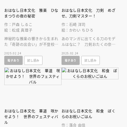
おはなし日本文化 雅楽 ひな
おはなし日本文化 刀剣 めざ
まつりの夜の秘密
せ、刀剣マスター！
作：戸森 しるこ
作：石崎 洋司
絵：松成 真理子
絵：かわい ちひろ
神秘的な雅楽の響きから生まれ
あのマンガに出てくる刀のモデ
た「奇跡の出会い」が不登校の
ルはなに？ 刀剣おたくの奈々
少年の気持ちをかえる。
と瀬那の姉弟が、刀剣の歴史や
2025.02.24
2025.02.24
種類を学びながら、刀剣マスタ
電子あり
試し読み
電子あり
試し読み
ーを目指す！
おはなし日本文化 華道 咲か
おはなし日本文化 和食 ぼく
せよう！ 世界のフェスティバ
らのお祝いごはん
ル
作：落合 由佳