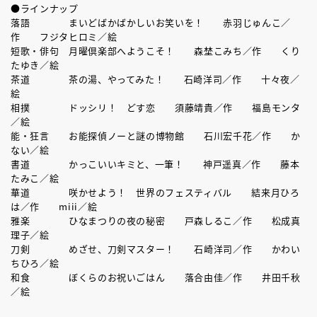
●ラインナップ
落語 まいどばかばかしいお笑いを！ 赤羽じゅんこ／
作 フジタヒロミ／絵
短歌・俳句 月曜倶楽部へようこそ！ 森埜こみち／作 くり
たゆき／絵
茶道 茶の湯、やってみた！ 石崎洋司／作 十々夜／
絵
相撲 ドッシリ！ どす恋 須藤靖貴／作 福島モンタ
／絵
能・狂言 お能探偵ノーと謎の博物館 石川宏千花／作 か
ない／絵
書道 かっこいいキミと、一筆！ 神戸遥真／作 藤本
たみこ／絵
華道 咲かせよう！ 世界のフェスティバル 結来月ひろ
は／作 miii／絵
雅楽 ひなまつりの夜の秘密 戸森しるこ／作 松成真
理子／絵
刀剣 めざせ、刀剣マスター！ 石崎洋司／作 かわい
ちひろ／絵
和食 ぼくらのお祝いごはん 落合由佳／作 井田千秋
／絵