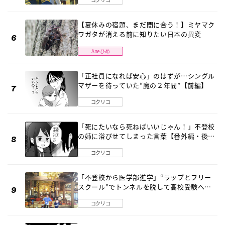
【夏休みの宿題、まだ間に合う！】ミヤマク
ワガタが消える前に知りたい日本の異変
Aneひめ
「正社員になれば安心」のはずが…シングル
マザーを待っていた“魔の２年間”【前編】
コクリコ
「死にたいなら死ねばいいじゃん！」不登校
の姉に浴びせてしまった言葉【番外編・後
編】
コクリコ
「不登校から医学部進学」“ラップとフリー
スクール”でトンネルを脱して高校受験へ
〔元野球少年の実話〕
コクリコ