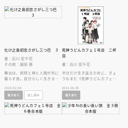
化け之島初恋さがし三つ巴 ３
死神うどんカフェ１号店 二杯
目
著：石川 宏千花
その他：脇田 茜
著：石川 宏千花
舞台は、妖怪と神と人間が共に
半分だけ生き返るために、きょ
暮らす島。自分らしく生きる、
うもまた《死神うどんカフェ１
を探す物語。大人気ＹＡ作家に
号店》にいく――。高１の希子
2024.02.08
2014.06.05
よる、シリーズクライマック
と “訳あり”店員たちの青春コ
電子あり
試し読み
電子あり
ス！
メディー！