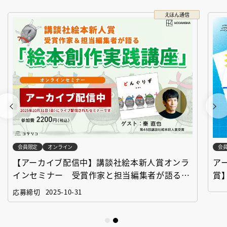
えほん通信
会員限定
オンライン
会
【アーカイブ配信中】講談社絵本新人賞オンラ
ア
インセミナー 受賞作家と担当編集者が語る
賞
「絵本創作実践講座」
作
応募締切
2025-10-31