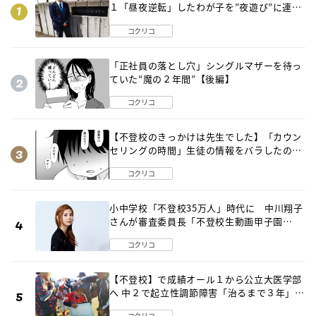
１「昼夜逆転」したわが子を”夜遊び”に連れ
出した母の気づき
コクリコ
「正社員の落とし穴」シングルマザーを待っ
ていた“魔の２年間”【後編】
コクリコ
【不登校のきっかけは先生でした】「カウン
セリングの時間」生徒の情報をバラしたの
は…《第２話》
コクリコ
小中学校「不登校35万人」時代に 中川翔子
さんが審査委員長「不登校生動画甲子園
2026」が開催
コクリコ
【不登校】で成績オール１から公立大医学部
へ 中２で起立性調節障害「治るまで３年」の
診断 そのとき母は
コクリコ