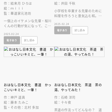
作：結来月 ひろは
絵：井田 千秋
絵：ｍｉｉｉ
小学校を卒業する先輩のために
監：華道家元池坊
料理を作ろうと意気込む和。お
一個上のイケメンな先輩・桜川
題は「和食」。身近で奥深い
2025.02.24
くんの行動が気になって、こっ
「和食」のこと、どれくらい知
電子あり
試し読み
そりあとをつけていったら、華
っていますか？
2025.02.24
道クラブに入ることになっちゃ
電子あり
試し読み
った！？
おはなし日本文化 書道 かっ
おはなし日本文化 茶道 茶の
こいいキミと、一筆！
湯、やってみた！
作：神戸 遥真
作：石崎 洋司
絵：藤本 たみこ
絵：十々夜
監・その他：北村 多加
茶道の作法ってどんなの？ 道