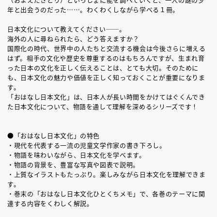
年と出会うのだった……。わくわくしながら学べる１冊。
日本文化について教えてください──。
海外の人に尋ねられたら、どう答えますか？
国際化の時代、世界中の人たちと交流する機会は今後さらに増える
はず。相手の文化や歴史を尊重するのはもちろんですが、生まれ育
った日本の文化を正しく伝えることは、とても大切。そのために
も、日本文化の魅力や価値を正しく知っておくことが重要になりま
す。
「おはなし日本文化」は、日本人が長い時間をかけてはぐくんでき
た日本文化について、物語を通して理解を深めるシリーズです！
●「おはなし日本文化」の特色
・現代を代表する一流の児童文学作家の書き下ろし。
・物語を味わいながら、日本文化を学べます。
・物語の背景を、豊富な写真や図表で説明。
・上質なイラストもたっぷり。楽しみながら日本文化を理解できま
す。
・巻末の「おはなし日本文化ひとくちメモ」で、各巻のテーマに関
連する内容をくわしく解説。