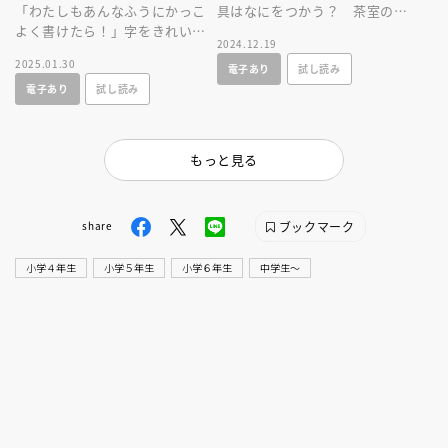
「わたしもあんなふうにかっこ
具はなにをつかう？ 茶室の作
よく書けたら！」字をきれいに
りは？ 「わび」ってなに？
2024.12.19
かけない心桜が転校生の大地の
茶道ビギナーの美咲が茶の湯に
2025.01.30
電子あり
試し読み
書を見て書道のかっこよさに目
チャレンジ！
電子あり
試し読み
覚め・・・
もっと見る
ブックマーク
share
小学４年生
小学５年生
小学６年生
中学生〜