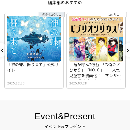
編集部のおすすめ
講談社コクリコ
コクリコ
『神の蝶、舞う果て』公式サ
「竜が呼んだ娘」「ひなたと
イト
ひかり」「NO.６」……人気
児童書を漫画化！ マンガサ
イト『ビブリオシリウス』誕
2025.12.23
2025.03.28
生！
Event&Present
イベント&プレゼント