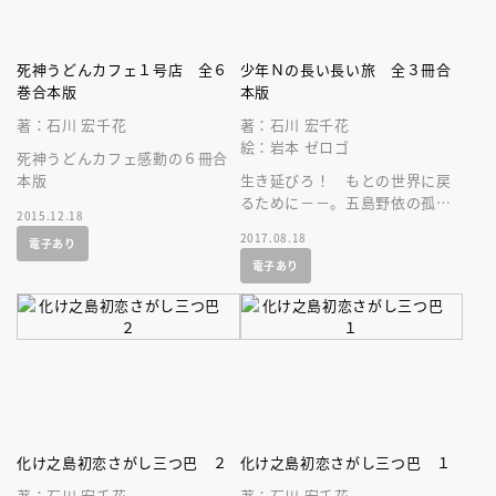
死神うどんカフェ１号店 全６
少年Ｎの長い長い旅 全３冊合
巻合本版
本版
著：石川 宏千花
著：石川 宏千花
絵：岩本 ゼロゴ
死神うどんカフェ感動の６冊合
本版
生き延びろ！ もとの世界に戻
るために－－。五島野依の孤独
2015.12.18
なたたかいが今、幕を開ける。
2017.08.18
電子あり
新感覚ファンタジー！３冊合本
電子あり
版。
化け之島初恋さがし三つ巴 ２
化け之島初恋さがし三つ巴 １
著：石川 宏千花
著：石川 宏千花