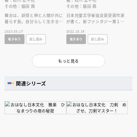
その他：脇田 茜
その他：脇田 茜
舞台は、妖怪と神と人間が共に
日本児童文学者協会賞受賞作家
暮らす島。自分らしく生きる、
が書く、新ファンタジー第１
を探す物語。大人気ＹＡ作家に
巻！妖怪と共に暮らす島で、記
2023.05.17
2022.10.19
よる、新シリーズ！怒濤の２巻
憶から消された初恋相手を探す
電子あり
試し読み
電子あり
試し読み
目！
煌めきの物語！
もっと見る
関連シリーズ