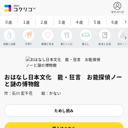
マイページ
0
1
2
3
4
5
6
歳
歳
歳
歳
歳
歳
歳
妊娠と出産
子育て
健康と安全
食とレシピ
暮らし
絵本とお話
知育と探
おはなし日本文化 能・狂言 お能探偵ノー
と謎の博物館
作：石川 宏千花 絵：かない
ためし読み