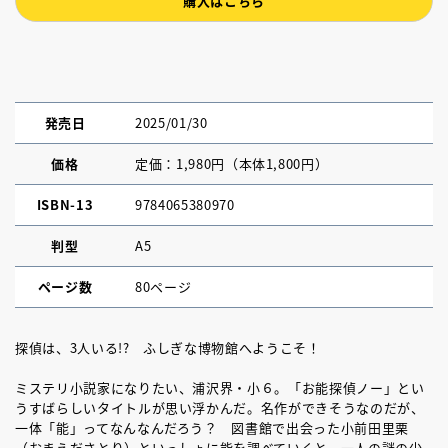
購入はこちら
発売日
2025/01/30
価格
定価：1,980円（本体1,800円）
ISBN-13
9784065380970
判型
A5
ページ数
80ページ
探偵は、3人いる!? ふしぎな博物館へようこそ！
ミステリ小説家になりたい、浦沢界・小６。「お能探偵ノー」とい
うすばらしいタイトルが思い浮かんだ。名作ができそうなのだが、
一体「能」ってなんなんだろう？ 図書館で出会った小前田里栗
（おまえださとり）といっしょに能を調べていくと、一人の謎の少