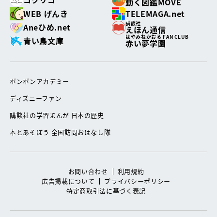
動く図鑑MOVE
WEB げんき
TELEMAGA.net
講談社
Aneひめ.net
えほん通信
はやみねかおる FAN CLUB
青い鳥文庫
赤い夢学園
ボンボンアカデミー
ディズニーファン
講談社の学習まんが 日本の歴史
本とあそぼう 全国訪問おはなし隊
お問い合わせ
利用規約
広告掲載について
プライバシーポリシー
特定商取引法に基づく表記