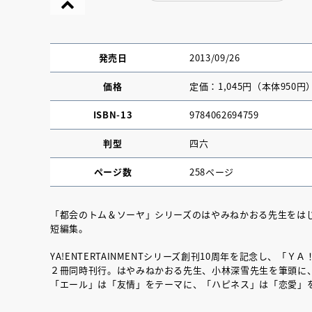
発売日
2013/09/26
価格
定価：1,045円（本体950円
ISBN-13
9784062694759
判型
四六
ページ数
258ページ
「都会のトム＆ソーヤ」シリーズのはやみねかおる先生をは
短編集。
『NO.６再会』
YA!ENTERTAINMENTシリーズ創刊10周年を記念し、
イト ＃４ 20
２冊同時刊行。はやみねかおる先生、小林深雪先生を筆頭に、
「エール」は「友情」をテーマに、「ハピネス」は「恋愛」
2025.02.17