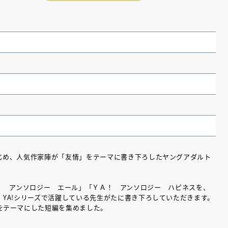
）
じめ、人気作家陣が「友情」をテーマに書き下ろしたヤングアダルト
（あさのあつこ）特設サ
フリースクールという選択
「ＹＡ！ アンソロジー エール」「ＹＡ！ アンソロジー ハピネスを、
26年９月30日発売決定！
YA!シリーズで活躍している先生がたに書き下ろしていただきます。
をテーマにした短編を集めました。
2026.03.31