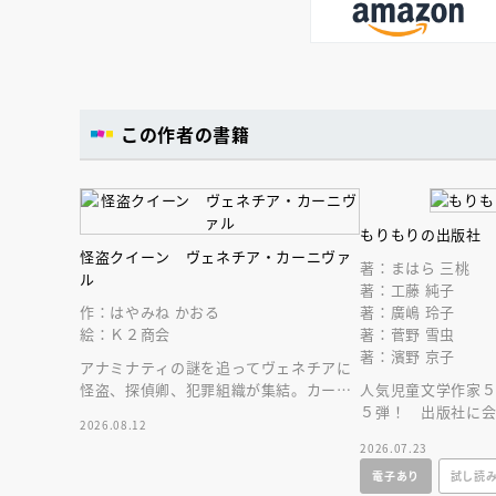
この作者の書籍
もりもりの出版社
怪盗クイーン ヴェネチア・カーニヴァ
著：まはら 三桃
ル
著：工藤 純子
作：はやみね かおる
著：廣嶋 玲子
絵：Ｋ２商会
著：菅野 雪虫
著：濱野 京子
アナミナティの謎を追ってヴェネチアに
怪盗、探偵卿、犯罪組織が集結。カーニ
人気児童文学作家
ヴァルの初日に『アムリタ』を手に入れ
５弾！ 出版社に
2026.08.12
るのは誰だ！？
子どもたちが出会
2026.07.23
出来事とは？
電子あり
試し読