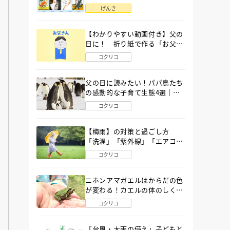
語」６選
げんき
【わかりやすい動画付き】父の
日に！ 折り紙で作る「お父さ
ん」の簡単な折り方
コクリコ
父の日に読みたい！パパ鳥たち
の感動的な子育て生態4選｜図
鑑MOVE
コクリコ
【梅雨】の対策と過ごし方
「洗濯」「紫外線」「エアコ
ン」「ゲリラ豪雨」…〔気象予
コクリコ
報士が完全ガイド〕
ニホンアマガエルはからだの色
が変わる！カエルの体のしくみ
から両生類の特ちょうまで図鑑
コクリコ
MOVEが解説！
「台風・大雨の備え」子どもと