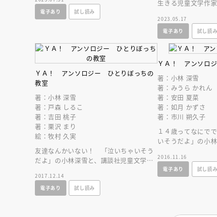
が鋭く描きます。
生きる児童文学作
電子あり
試し読み
ーをテーマに物語
2023.05.17
ンソロジー。
電子あり
試し読
ＹＡ！ アンソロ
ＹＡ！ アンソロジー ひとりぼっちの
著：小林 深雪
教室
著：みうら かれん
著：小林 深雪
著：安田 夏菜
著：戸森 しるこ
著：如月 かずさ
著：吉田 桃子
著：市川 朔久子
著：栗沢 まり
１４歳ってなにで
絵：牧村 久実
いそうだよ」の小林
友達なんかいない！ 「泣いちゃいそう
文学新人賞受賞作
2016.11.16
だよ」の小林深雪と、講談社児童文学新
ー！ 絵・牧村久
人賞受賞作家が紡ぐアンソロジー！
電子あり
試し読
2017.12.14
絵・牧村久実
電子あり
試し読み