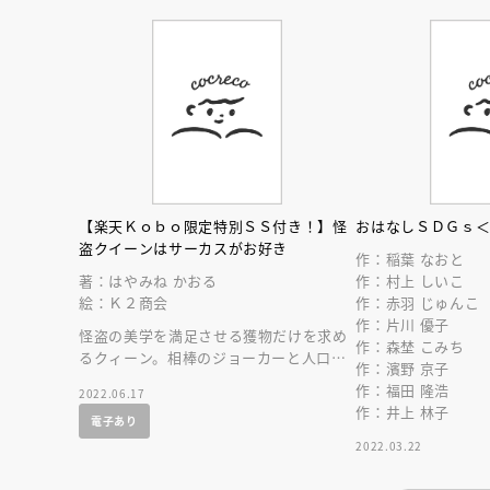
【楽天Ｋｏｂｏ限定特別ＳＳ付き！】怪
おはなしＳＤＧｓ
盗クイーンはサーカスがお好き
作：稲葉 なおと
著：はやみね かおる
作：村上 しいこ
絵：Ｋ２商会
作：赤羽 じゅんこ
作：片川 優子
怪盗の美学を満足させる獲物だけを求め
作：森埜 こみち
るクィーン。相棒のジョーカーと人口知
作：濱野 京子
能があれば、クィーンに不可能はない。
作：福田 隆浩
2022.06.17
作：井上 林子
電子あり
会員限定
オ
2022.03.22
【アーカイ