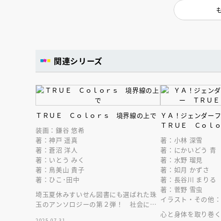
人賞オンラ
と担当編集
応募締切
202
講座」
関連シリーズ
ＴＲＵＥ Ｃｏｌｏｒｓ 境界線の上で
ＹＡ！ジェンダー
ＴＲＵＥ Ｃｏｌ
装画：鎌谷 悠希
著：神戸 遥真
著：小林 深雪
著：蒼沼 洋人
著：にかいどう 青
著：いとう みく
著：水野 瑠見
著：鳥美山 貴子
著：如月 かずさ
著：ひこ･田中
著：長谷川 まりる
著：菅野 雪虫
埼玉夏休みすいせん図書にも選ばれた珠
イラスト・その他：
玉のアンソロジーの第２弾！ 社会に偏
在するジェンダーの問題を児童文学作家
心と身体を取り巻
2025.07.31