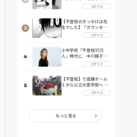
た“魔の２年間”【後編】
コクリコ
【不登校のきっかけは先
生でした】「カウンセリ
ングの時間」生徒の情報
コクリコ
をバラしたのは…《第２
話》
小中学校「不登校35万
人」時代に 中川翔子さ
んが審査委員長「不登校
コクリコ
生動画甲子園 2026」が開
催
【不登校】で成績オール
１から公立大医学部へ 中
２で起立性調節障害「治
コクリコ
るまで３年」の診断 その
とき母は
もっと見る