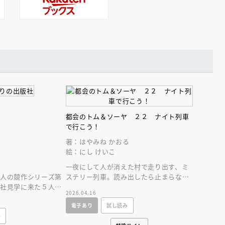
都会のトム＆ソーヤ ２２ ナイト列車
で行こう！
著：はやみね かおる
絵：にし けいこ
一夜にして人が消えた村で走り出す、ミ
ステリー列車。読み出したら止まらな
５人の競作シリーズ第
い、知恵と友情とサバイバルの大人気シ
会社見学に来た５人の
2026.04.16
リーズ２２巻！
ったちょっと不思議な
電子あり
試し読み
み