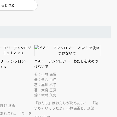
インセミナー 受賞作家
童文学新人賞】受賞作家と前
もっと見る
者が語る「絵本創作実践
員に聞く「児童文学創作セミ
5-10-31
フリーアンソロジー
ＹＡ！ アンソロジー わたしを決めつ
ｏｒｓ
けないで
著：小林 深雪
著：落合 由佳
著：黒川 裕子
著：大島 恵真
絵：牧村 久実
「わたし」はわたしが決めたい！ 「泣
鎌谷 悠希
いちゃいそうだよ」小林深雪と、講談社
くあれこれ。「今」を
児童文学新人賞作家によるアンソロジ
2018.12.20