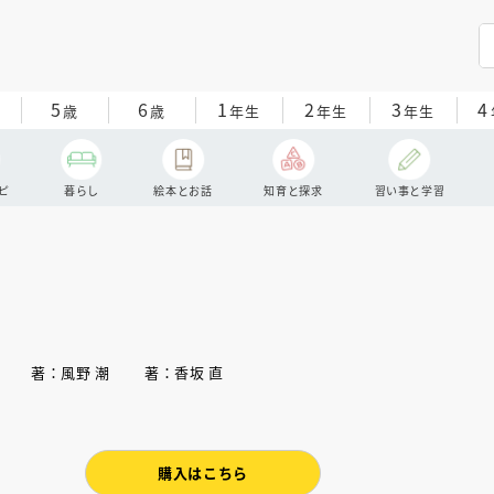
5
6
1
2
3
4
歳
歳
年生
年生
年生
ピ
暮らし
絵本とお話
知育と探求
習い事と学習
千花 著：風野 潮 著：香坂 直
購入はこちら