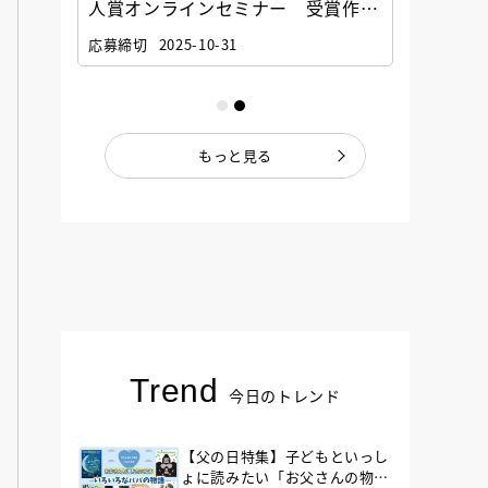
選考委
人賞オンラインセミナー 受賞作家
童文学
ナー」
と担当編集者が語る「絵本創作実践
員に聞
応募締切
2025-10-31
講座」
もっと見る
Trend
今日のトレンド
【父の日特集】子どもといっし
ょに読みたい「お父さんの物