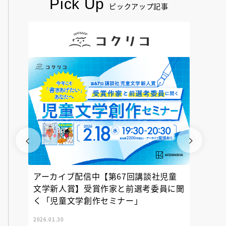
Pick Up
ピックアップ記事
アーカイブ配信中【第67回講談社児童
『神の
文学新人賞】受賞作家と前選考委員に聞
く「児童文学創作セミナー」
2026.01.30
2025.12.23