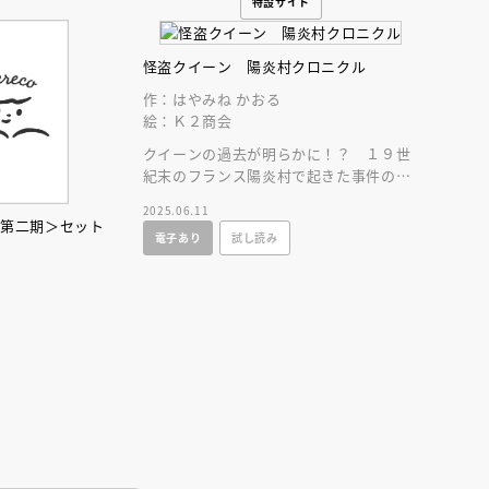
特設サイト
怪盗クイーン 陽炎村クロニクル
作：はやみね かおる
絵：Ｋ２商会
クイーンの過去が明らかに！？ １９世
紀末のフランス陽炎村で起きた事件の真
相と「怪盗クイーン」誕生の秘話に迫
2025.06.11
えほん通信
る、一大叙事詩！
＜第二期＞セット
電子あり
試し読み
ンライン
会員限定
オンライン
ブ配信中】講談社絵本新
アーカイブ配信中【第67回講