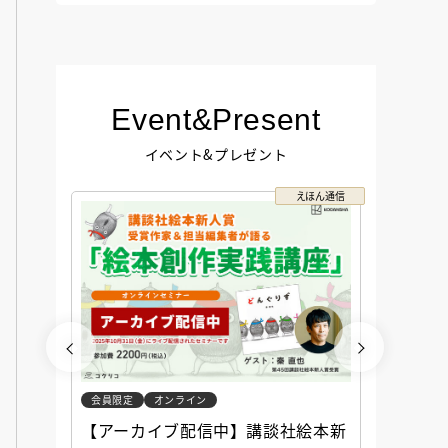
Event&Present
イベント&プレゼント
コクリコ
えほん通信
会員限定
オンライン
会員限定
談社児
【アーカイブ配信中】講談社絵本新
アーカ