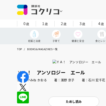
0
1
2
3
4
歳
歳
歳
歳
歳
妊娠と出産
子育て
健康と安全
食とレシ
TOP
BOOKS＆MAGAZINES一覧
ＹＡ！ アンソロジー エール
著：はやみね かおる 著：濱野 京子 著：石川 宏
ためし読み