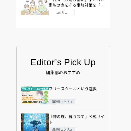
家族の命を守る事前対策を「防
災アドバイザー」が解説
コクリコ
Editor’s Pick Up
編集部のおすすめ
フリースクールという選択
講談社コクリコ
『神の蝶、舞う果て』公式サイ
ト
講談社コクリコ