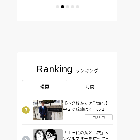
Ranking
ランキング
週間
月間
【不登校から医学部へ】
中２で成績はオール１
「昼夜逆転」したわが子
コクリコ
を”夜遊び”に連れ出した
母の気づき
「正社員の落とし穴」シ
ングルマザーを待ってい