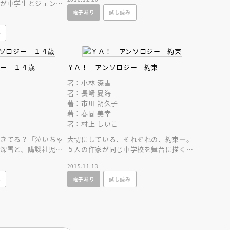
家が中学生とジェンダ
ー！ 絵・牧村久実
電子あり
試し読み
をつづった、珠玉のア
み
ジー １４歳
ＹＡ！ アンソロジー 約束
著：小林 深雪
著：長崎 夏海
著：市川 朔久子
著：春間 美幸
著：村上 しいこ
できてる？「泣いちゃ
大切にしている、それぞれの、約束―。
深雪と、講談社児童
５人の作家が同じ中学校を舞台に描く、
家が紡ぐアンソロジ
珠玉のアンソロジー！
2015.11.13
実
み
電子あり
試し読み