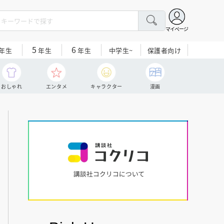
マイページ
5
6
中学生~
保護者向け
年生
年生
年生
おしゃれ
エンタメ
キャラクター
漫画