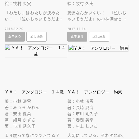
絵：牧村 久実
絵：牧村 久実
「わたし」はわたしが決めた
友達なんかいない！ 「泣いち
い！ 「泣いちゃいそうだよ」
ゃいそうだよ」の小林深雪と、
小林深雪と、講談社児童文学新
講談社児童文学新人賞受賞作家
2018.12.20
2017.12.14
人賞作家によるアンソロジ
が紡ぐアンソロジー！ 絵・牧
電子あり
試し読み
電子あり
試し読み
ー！ 絵・牧村久実
村久実
ＹＡ！ アンソロジー １４歳
ＹＡ！ アンソロジー 約束
著：小林 深雪
著：小林 深雪
著：みうら かれん
著：長崎 夏海
著：安田 夏菜
著：市川 朔久子
著：如月 かずさ
著：春間 美幸
著：市川 朔久子
著：村上 しいこ
１４歳ってなにでできてる？
大切にしている、それぞれの、