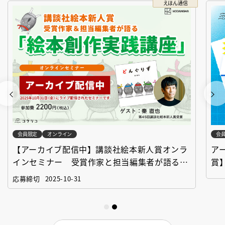
えほん通信
会員限定
オンライン
会
【アーカイブ配信中】講談社絵本新人賞オンラ
ア
インセミナー 受賞作家と担当編集者が語る
賞
「絵本創作実践講座」
作
応募締切
2025-10-31