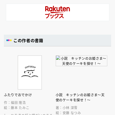
この作者の書籍
ふたりでおでかけ
小説 キッチンのお姫さま～天
使のケーキを探せ！～
作：福田 隆浩
絵：藤本 たみこ
著：小林 深雪
絵：安藤 なつみ