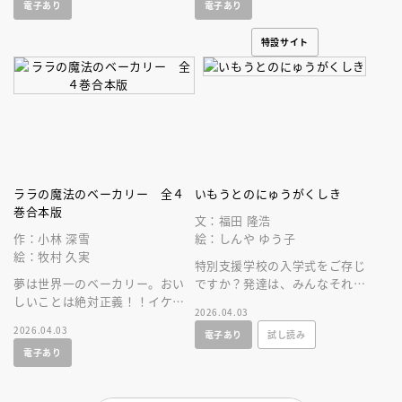
電子あり
電子あり
特設サイト
ララの魔法のベーカリー 全４
いもうとのにゅうがくしき
巻合本版
文：福田 隆浩
作：小林 深雪
絵：しんや ゆう子
絵：牧村 久実
特別支援学校の入学式をご存じ
夢は世界一のベーカリー。おい
ですか？発達は、みんなそれぞ
しいことは絶対正義！！イケメ
れ。どんな子も、輝ける！愛ら
2026.04.03
ン４兄弟に囲まれてララの楽し
しくて胸がぎゅっとなる式を覗
2026.04.03
電子あり
試し読み
くもちょっぴりタフな中学ライ
いてみて！
電子あり
フスタート！