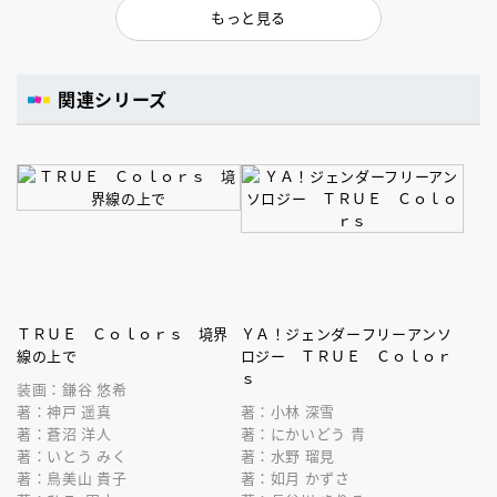
もっと見る
関連シリーズ
ＴＲＵＥ Ｃｏｌｏｒｓ 境界
ＹＡ！ジェンダーフリーアンソ
線の上で
ロジー ＴＲＵＥ Ｃｏｌｏｒ
ｓ
装画：鎌谷 悠希
著：神戸 遥真
著：小林 深雪
著：蒼沼 洋人
著：にかいどう 青
著：いとう みく
著：水野 瑠見
著：鳥美山 貴子
著：如月 かずさ