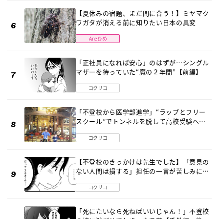
【夏休みの宿題、まだ間に合う！】ミヤマク
ワガタが消える前に知りたい日本の異変
Aneひめ
「正社員になれば安心」のはずが…シングル
マザーを待っていた“魔の２年間”【前編】
コクリコ
「不登校から医学部進学」“ラップとフリー
スクール”でトンネルを脱して高校受験へ
〔元野球少年の実話〕
コクリコ
【不登校のきっかけは先生でした】「意見の
ない人間は損する」担任の一言が苦しみに…
《第１話》
コクリコ
「死にたいなら死ねばいいじゃん！」不登校