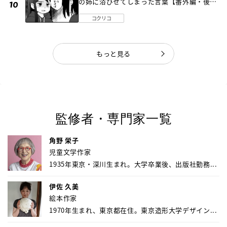
の姉に浴びせてしまった言葉【番外編・後
編】
コクリコ
もっと見る
監修者・専門家一覧
角野 栄子
児童文学作家
1935年東京・深川生まれ。大学卒業後、出版社勤務...
伊佐 久美
絵本作家
1970年生まれ、東京都在住。東京造形大学デザイン...