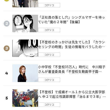
出した母の気づき
コクリコ
「正社員の落とし穴」シングルマザーを待っ
ていた“魔の２年間”【後編】
コクリコ
【不登校のきっかけは先生でした】「カウン
セリングの時間」生徒の情報をバラしたの
は…《第２話》
コクリコ
小中学校「不登校35万人」時代に 中川翔子
さんが審査委員長「不登校生動画甲子園
2026」が開催
コクリコ
【不登校】で成績オール１から公立大医学部
へ 中２で起立性調節障害「治るまで３年」の
診断 そのとき母は
コクリコ