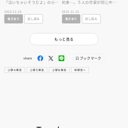
「泣いちゃいそうだよ」の小林
約束―。５人の作家が同じ中学
深雪と、講談社児童文学新人賞
校を舞台に描く、珠玉のアンソ
2016.11.16
2015.11.13
受賞作家が紡ぐアンソロジ
ロジー！
電子あり
試し読み
電子あり
試し読み
ー！ 絵・牧村久実
もっと見る
ブックマーク
share
小学４年生
小学５年生
小学６年生
中学生〜