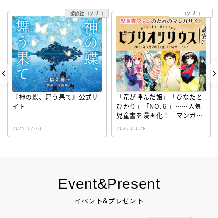
講談社コクリコ
コクリコ
『神の蝶、舞う果て』公式サ
「竜が呼んだ娘」「ひなたと
イト
ひかり」「NO.６」……人気
児童書を漫画化！ マンガサ
イト『ビブリオシリウス』誕
2025.12.23
2025.03.28
生！
Event&Present
イベント&プレゼント