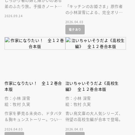
しっかり者の姉と障がいのある
弟のふたり旅。手描きノートと
「キッチンのお姫さま」原作者
みんなのやさしさがつくりだ
の小林深雪による、完全オリジ
2026.09.14
す、笑顔いっぱい『おでかけ』
ナルスピンオフ小説！
2026.04.03
ストーリー
電子あり
作家になりたい！ 全１２巻合
泣いちゃいそうだよ《高校生
本版
編》 全１２巻合本版
作：小林 深雪
作：小林 深雪
絵：牧村 久実
絵：牧村 久実
作家を夢見る未央の、ドタバタ
青い鳥文庫の大人気シリーズ、
＆胸キュンストーリー。ついに
待望の高校生編が合本で登場。
合本になりました！
2026.04.03
2026.04.03