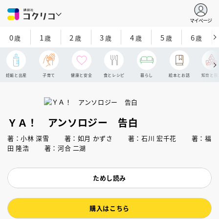
マイページ
0
1
2
3
4
5
6
歳
歳
歳
歳
歳
歳
歳
妊娠と出産
子育て
健康と安全
食とレシピ
暮らし
絵本とお話
知育と探
ＹＡ！ アンソロジー 告白
著：小林 深雪 著：如月 かずさ 著：石川 宏千花 著：福
田 隆浩 著：河合 二湖
ためし読み
購入はこちら