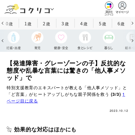
マイページ
講談社
コクリコ
0
1
2
3
4
5
6
歳
歳
歳
歳
歳
歳
歳
妊娠・出産
育児
健康・安全
食とレシピ
暮らし
絵本・
【発達障害・グレーゾーンの子】反抗的な
態度や乱暴な言葉には驚きの「他人事メソ
ッド」で
特別支援教育のエキスパートが教える「他人事メソッド」と
「ど言葉」がヒートアップしがちな親子関係を救う
(3/3)
1
ページ目に戻る
2023.10.12
効果的な対応はほかにも