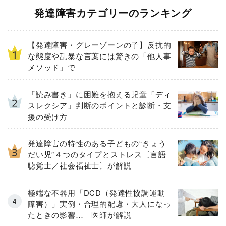
発達障害カテゴリーのランキング
【発達障害・グレーゾーンの子】反抗的
な態度や乱暴な言葉には驚きの「他人事
メソッド」で
「読み書き」に困難を抱える児童「ディ
スレクシア」判断のポイントと診断・支
援の受け方
発達障害の特性のある子どもの“きょう
だい児”４つのタイプとストレス〔言語
聴覚士／社会福祉士〕が解説
極端な不器用「DCD（発達性協調運動
障害）」実例・合理的配慮・大人になっ
たときの影響… 医師が解説