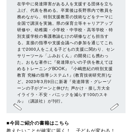
在学中に発達障害がある人を支援する団体を立ち
上げ、代表を務める。卒業後は長野県内で教員を
務めながら、特別支援教育の技術などをテーマに
全国で講演を実施。県の保育士等キャリアアップ
研修や、幼稚園・小学校・中学校・高等学校・特
別支援学校の養護教諭むけの研修なども担当す
る。直接の指導や支援会議への参加を通じてこれ
まで2000人をこえる子どもの支援に関わり、セン
サリーツール「ふみおくん」の開発にも携わっ
た。おもな著作に『発達障がいの子供を教えてほ
めるトレーニングBOOK』『小嶋悠紀の特別支援
教育 究極の指導システム1』(教育技術研究所)な
ど。2023年3月9日に新著『発達障害・グレーゾ
ーンの子がグーンと伸びた 声かけ・接し方大全
イライラ・不安・パニックを減らす100のスキ
ル』（講談社）が刊行。
■今回ご紹介の書籍はこちら
教えたいことが確実に届く！ 子どもが変わる！