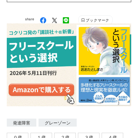
支援教育の技術などをテーマに全国で講演を実施。県
の保育士等キャリアアップ研修や、幼稚園・小学校・
share
ブックマーク
中学校・高等学校・特別支援学校の養護教諭むけの研
修なども担当する。直接の指導や支援会議への参加を
通じてこれまで2000人をこえる子どもの支援に関わ
り、センサリーツール「ふみおくん」の開発にも携わ
った。おもな著作に『発達障がいの子供を教えてほめ
るトレーニングBOOK』『小嶋悠紀の特別支援教育 究
極の指導システム1』(教育技術研究所)など。2023年3
月9日に『発達障害・グレーゾーンの子がグーンと伸
びた 声かけ・接し方大全 イライラ・不安・パニック
を減らす100のスキル』（講談社）を刊行。
発達障害
グレーゾーン
０歳
１歳
２歳
３歳
４歳