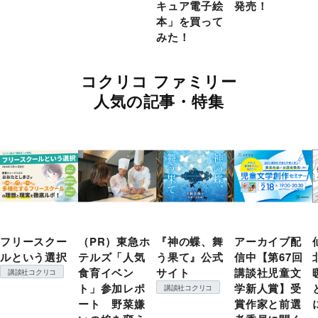
キュア電子絵
発売！
本」を買って
みた！
コクリコ ファミリー
人気の記事・特集
フリースクー
（PR）東急ホ
『神の蝶、舞
アーカイブ配
ルという選択
テルズ「人気
う果て』公式
信中【第67回
食育イベン
サイト
講談社児童文
講談社コクリコ
ト」参加レポ
学新人賞】受
講談社コクリコ
ート 野菜嫌
賞作家と前選