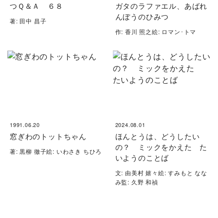
つＱ＆Ａ ６８
ガタのラファエル、あばれ
んぼうのひみつ
著: 田中 昌子
作: 香川 照之絵: ロマン･トマ
1991.06.20
2024.08.01
窓ぎわのトットちゃん
ほんとうは、どうしたい
の？ ミックをかえた た
著: 黒柳 徹子絵: いわさき ちひろ
いようのことば
文: 由美村 嬉々絵: すみもと なな
み監: 久野 和禎