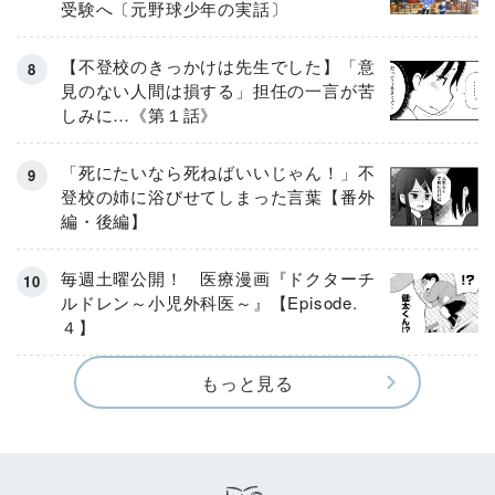
受験へ〔元野球少年の実話〕
【不登校のきっかけは先生でした】「意
見のない人間は損する」担任の一言が苦
しみに…《第１話》
「死にたいなら死ねばいいじゃん！」不
登校の姉に浴びせてしまった言葉【番外
編・後編】
毎週土曜公開！ 医療漫画『ドクターチ
ルドレン～小児外科医～』【Episode.
４】
もっと見る