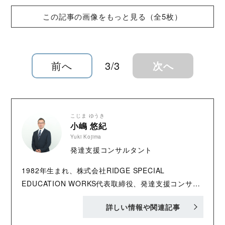
この記事の画像をもっと見る（全5枚）
前へ
3/3
次へ
こじま ゆうき
小嶋 悠紀
Yuki Kojima
発達支援コンサルタント
1982年生まれ、株式会社RIDGE SPECIAL
EDUCATION WORKS代表取締役、発達支援コンサル
タント、元・小学校教諭。信州大学教育学部在学中に
詳しい情報や関連記事
発達障害がある人を支援する団体を立ち上げ、代表を
務める。卒業後は長野県内で教員を務めながら、特別