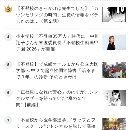
【不登校のきっかけは先生でした】「カ
ウンセリングの時間」生徒の情報をバラ
したのは…《第２話》
小中学校「不登校35万人」時代に 中川
翔子さんが審査委員長「不登校生動画甲
子園 2026」が開催
【不登校】で成績オール１から公立大医
学部へ 中２で起立性調節障害「治るま
で３年」の診断 そのとき母は
「正社員になれば安心」のはずが…シン
グルマザーを待っていた“魔の２年
間”【前編】
「不登校から医学部進学」“ラップとフ
リースクール”でトンネルを脱して高校