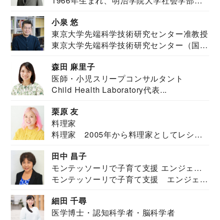
1966年生まれ、明治学院大学社会学部福
JAPAN代表・言語聴覚士・社会福祉士
祉学科卒業...
小泉 悠
東京大学先端科学技術研究センター准教授
東京大学先端科学技術研究センター（国際
安全保障構想...
森田 麻里子
医師・小児スリープコンサルタント
Child Health Laboratory代表...
栗原 友
料理家
料理家 2005年から料理家としてレシピ
を紹介。東...
田中 昌子
モンテッソーリで子育て支援 エンジェル
モンテッソーリで子育て支援 エンジェル
ズハウス研究所所長
ズハウス研究...
細田 千尋
医学博士・認知科学者・脳科学者