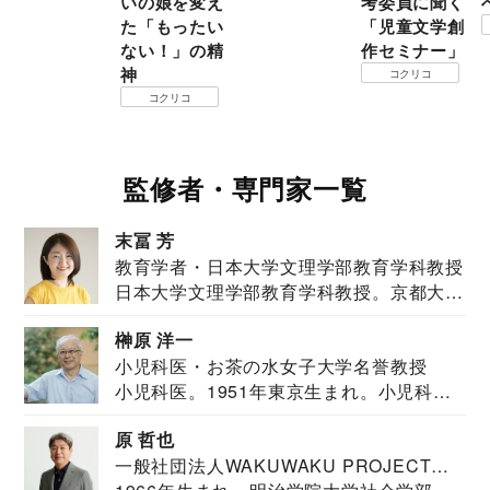
いの娘を変え
考委員に聞く
た「もったい
「児童文学創
ない！」の精
作セミナー」
神
コクリコ
コクリコ
監修者・専門家一覧
末冨 芳
教育学者・日本大学文理学部教育学科教授
日本大学文理学部教育学科教授。京都大学
教育学部卒業...
榊原 洋一
小児科医・お茶の水女子大学名誉教授
小児科医。1951年東京生まれ。小児科
医。東京大学...
原 哲也
一般社団法人WAKUWAKU PROJECT