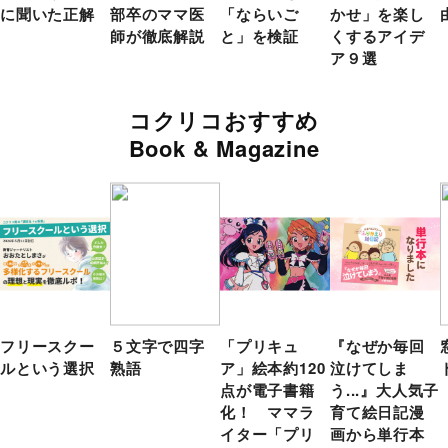
に聞いた正解
部卒のママ医
「ならいご
かせ」を楽し
師が徹底解説
と」を検証
くするアイデ
ア９選
コクリコおすすめ
Book & Magazine
フリースクー
５文字で四字
「プリキュ
『なぜか毎回
ルという選択
熟語
ア」絵本約120
泣けてしま
点が電子書籍
う...』大人気子
化！ ママラ
育て絵日記漫
イター「プリ
画から単行本