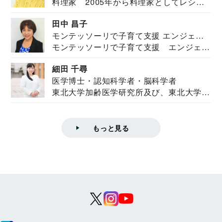
料理家 2005年から料理家としてレシピ
を紹介。東...
田中 昌子
モンテッソーリで子育て支援 エンジェル
モンテッソーリで子育て支援 エンジェル
ズハウス研究所所長
ズハウス研究...
細田 千尋
医学博士・認知科学者・脳科学者
東北大学加齢医学研究所及び、東北大学大
学院情報科学...
もっと見る