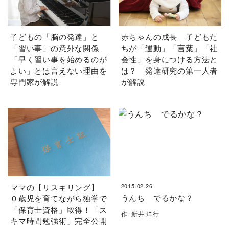
子どもの「脳の発達」と
赤ちゃんの成長 子どもた
「習い事」の意外な関係
ちが「運動」「言葉」「社
「早く習い事を始めるのが
会性」を身につける方法と
よい」とは言えない理由を
は？ 発達研究の第一人者
専門家が解説
が解説
ママの【リスキリング】
2015.02.26
うんち でるかな？
０歳児を育てながら独学で
「保育士資格」取得！「ス
作: 新井 洋行
キマ時間勉強術」完全公開