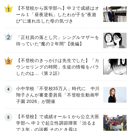
【不登校から医学部へ】中２で成績はオ
ール１「昼夜逆転」したわが子を”夜遊
び”に連れ出した母の気づき
「正社員の落とし穴」シングルマザーを
待っていた“魔の２年間”【後編】
【不登校のきっかけは先生でした】「カ
ウンセリングの時間」生徒の情報をバラ
したのは…《第２話》
小中学校「不登校35万人」時代に 中川
翔子さんが審査委員長「不登校生動画甲
子園 2026」が開催
【不登校】で成績オール１から公立大医
学部へ 中２で起立性調節障害「治るま
で３年」の診断 そのとき母は