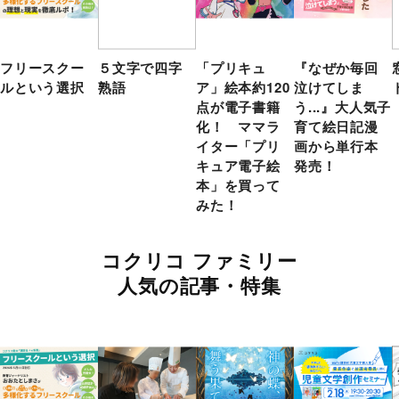
フリースクー
５文字で四字
「プリキュ
『なぜか毎回
ルという選択
熟語
ア」絵本約120
泣けてしま
点が電子書籍
う...』大人気子
化！ ママラ
育て絵日記漫
イター「プリ
画から単行本
キュア電子絵
発売！
本」を買って
みた！
コクリコ ファミリー
人気の記事・特集