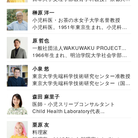
教育学部卒業...
榊原 洋一
小児科医・お茶の水女子大学名誉教授
小児科医。1951年東京生まれ。小児科
医。東京大学...
原 哲也
一般社団法人WAKUWAKU PROJECT
1966年生まれ、明治学院大学社会学部福
JAPAN代表・言語聴覚士・社会福祉士
祉学科卒業...
小泉 悠
東京大学先端科学技術研究センター准教授
東京大学先端科学技術研究センター（国際
安全保障構想...
森田 麻里子
医師・小児スリープコンサルタント
Child Health Laboratory代表...
栗原 友
料理家