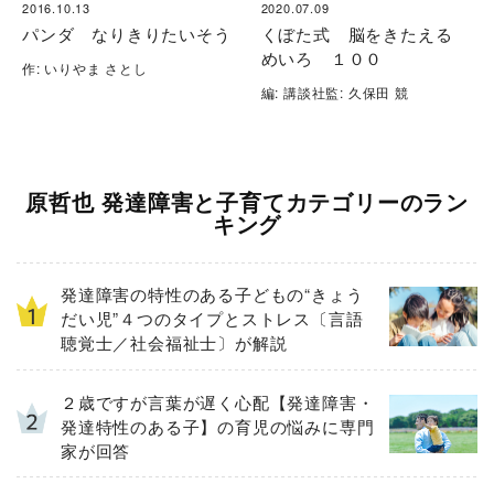
2016.10.13
2020.07.09
パンダ なりきりたいそう
くぼた式 脳をきたえる
めいろ １００
作: いりやま さとし
編: 講談社監: 久保田 競
原哲也 発達障害と子育てカテゴリーのラン
キング
発達障害の特性のある子どもの“きょう
だい児”４つのタイプとストレス〔言語
聴覚士／社会福祉士〕が解説
２歳ですが言葉が遅く心配【発達障害・
発達特性のある子】の育児の悩みに専門
家が回答