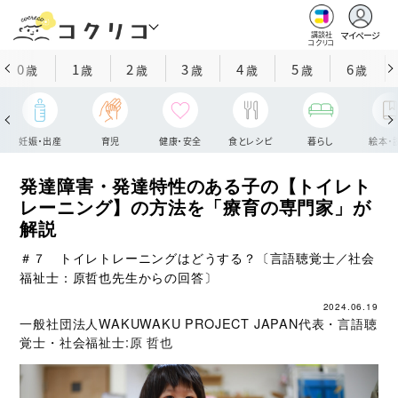
マイページ
講談社
コクリコ
0
1
2
3
4
5
6
歳
歳
歳
歳
歳
歳
歳
妊娠・出産
育児
健康・安全
食とレシピ
暮らし
絵本・
発達障害・発達特性のある子の【トイレト
レーニング】の方法を「療育の専門家」が
解説
＃７ トイレトレーニングはどうする？〔言語聴覚士／社会
福祉士：原哲也先生からの回答〕
2024.06.19
一般社団法人WAKUWAKU PROJECT JAPAN代表・言語聴
覚士・社会福祉士:
原 哲也