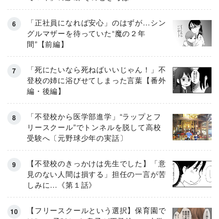
「正社員になれば安心」のはずが…シン
グルマザーを待っていた“魔の２年
間”【前編】
「死にたいなら死ねばいいじゃん！」不
登校の姉に浴びせてしまった言葉【番外
編・後編】
「不登校から医学部進学」“ラップとフ
リースクール”でトンネルを脱して高校
受験へ〔元野球少年の実話〕
【不登校のきっかけは先生でした】「意
見のない人間は損する」担任の一言が苦
しみに…《第１話》
【フリースクールという選択】保育園で