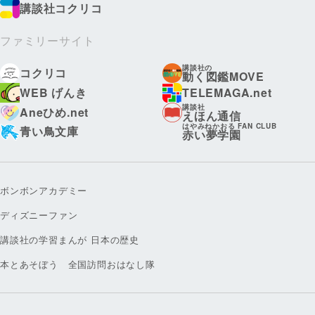
講談社コクリコ
ファミリーサイト
講談社の
コクリコ
動く図鑑MOVE
WEB げんき
TELEMAGA.net
講談社
Aneひめ.net
えほん通信
はやみねかおる FAN CLUB
青い鳥文庫
赤い夢学園
ボンボンアカデミー
ディズニーファン
講談社の学習まんが 日本の歴史
本とあそぼう 全国訪問おはなし隊