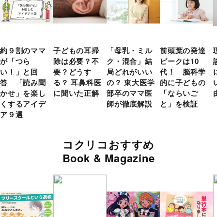
約９割のママ
子どもの耳掃
「母乳・ミル
前頭葉の発達
が「つら
除は必要？不
ク・混合」結
ピークは10
い！」と回
要？どうす
局どれがいい
代！ 脳科学
答 「読み聞
る？ 耳鼻科医
の？ 東大医学
的に子どもの
かせ」を楽し
に聞いた正解
部卒のママ医
「ならいご
くするアイデ
師が徹底解説
と」を検証
ア９選
コクリコおすすめ
Book & Magazine