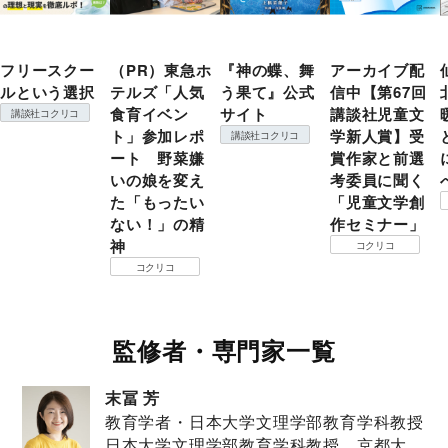
フリースクー
（PR）東急ホ
『神の蝶、舞
アーカイブ配
ルという選択
テルズ「人気
う果て』公式
信中【第67回
食育イベン
サイト
講談社児童文
講談社コクリコ
ト」参加レポ
学新人賞】受
講談社コクリコ
ート 野菜嫌
賞作家と前選
いの娘を変え
考委員に聞く
た「もったい
「児童文学創
ない！」の精
作セミナー」
神
コクリコ
コクリコ
監修者・専門家一覧
末冨 芳
教育学者・日本大学文理学部教育学科教授
日本大学文理学部教育学科教授。京都大学