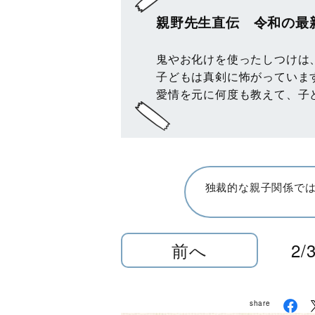
親野先生直伝 令和の最
鬼やお化けを使ったしつけは
子どもは真剣に怖がっていま
愛情を元に何度も教えて、子
独裁的な親子関係で
前へ
2/
share