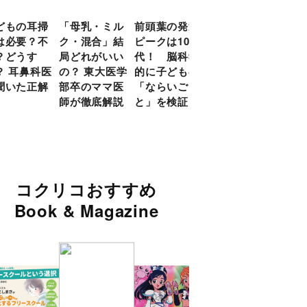
どもの耳掃
「母乳・ミル
前頭葉の発達
約９割のママ
現役
は必要？不
ク・混合」結
ピークは10
が「つら
談員
？どうす
局どれがいい
代！ 脳科学
い！」と回
に偏
？ 耳鼻科医
の？ 東大医学
的に子どもの
答 「読み聞
い」
聞いた正解
部卒のママ医
「ならいご
かせ」を楽し
由
師が徹底解説
と」を検証
くするアイデ
ア９選
コクリコおすすめ
Book & Magazine