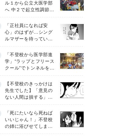
ル１から公立大医学部
へ 中２で起立性調節障
害「治るまで３年」の
診断 そのとき母は
「正社員になれば安
心」のはずが…シング
ルマザーを待ってい
た“魔の２年間”【前編】
「不登校から医学部進
学」“ラップとフリース
クール”でトンネルを脱
して高校受験へ〔元野
球少年の実話〕
【不登校のきっかけは
先生でした】「意見の
ない人間は損する」担
任の一言が苦しみに…
《第１話》
「死にたいなら死ねば
いいじゃん！」不登校
の姉に浴びせてしまっ
た言葉【番外編・後