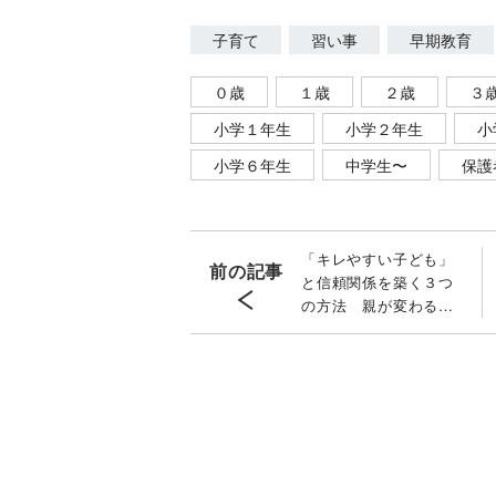
子育て
習い事
早期教育
０歳
１歳
２歳
３
小学１年生
小学２年生
小
小学６年生
中学生〜
保護
「キレやすい子ども」
前の記事
と信頼関係を築く３つ
の方法 親が変わるべ
き「𠮟り方」と「ほめ
方」［専門医が解説］