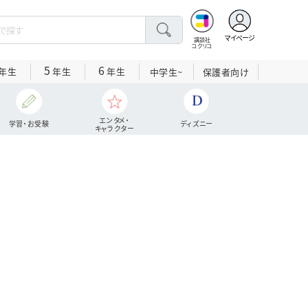
マイページ
講談社
コクリコ
5
6
年生
年生
年生
中学生~
保護者向け
エンタメ・
学習・お受験
ディズニー
キャラクター