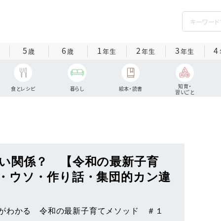
5
6
1
2
3
4
歳
歳
年生
年生
年生
知育・
食とレシピ
暮らし
絵本・読書
習いごと
い関係？ 【令和の最新子育
・ウソ・作り話・集団的カン違
がわかる 令和の最新子育てメソッド ＃１