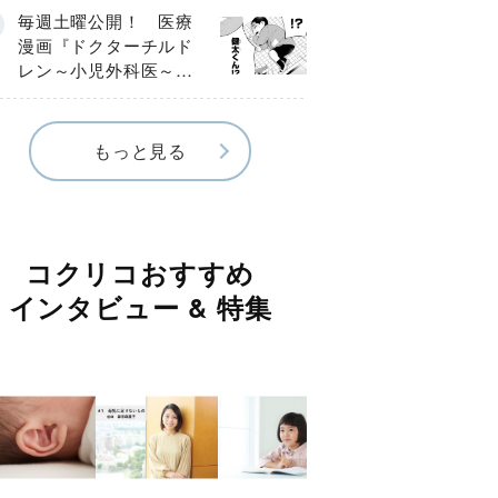
編】
毎週土曜公開！ 医療
漫画『ドクターチルド
レン～小児外科医～』
【Episode.４】
もっと見る
コクリコおすすめ
インタビュー & 特集