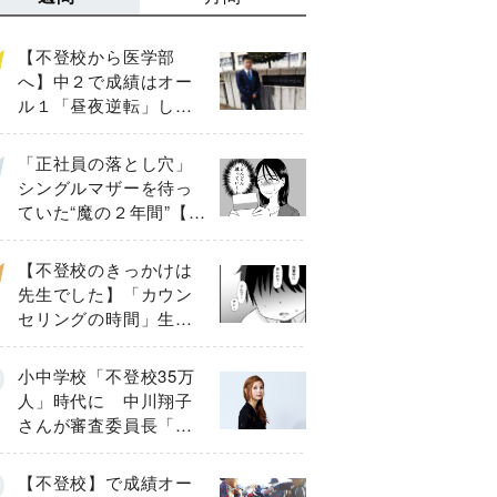
【不登校から医学部
へ】中２で成績はオー
ル１「昼夜逆転」した
わが子を”夜遊び”に連れ
出した母の気づき
「正社員の落とし穴」
シングルマザーを待っ
ていた“魔の２年間”【後
編】
【不登校のきっかけは
先生でした】「カウン
セリングの時間」生徒
の情報をバラしたの
は…《第２話》
小中学校「不登校35万
人」時代に 中川翔子
さんが審査委員長「不
登校生動画甲子園
2026」が開催
【不登校】で成績オー