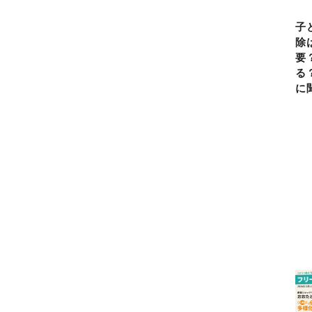
子
除
要
る
に