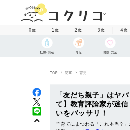
0
1
2
3
4
歳
歳
歳
歳
歳
妊娠・出産
育児
健康・安全
TOP
記事
育児
「友だち親子」はヤバ
て】教育評論家が迷信
いをバッサリ！
子育てにまつわる「これ本当？」