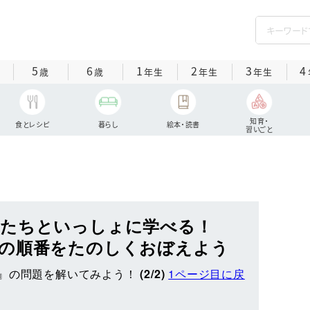
5
6
1
2
3
4
歳
歳
年生
年生
年生
知育・
食とレシピ
暮らし
絵本・読書
習いごと
またちといっしょに学べる！
の順番をたのしくおぼえよう
』の問題を解いてみよう！
(2/2)
1ページ目に戻