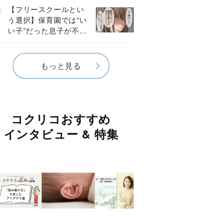
《第１話》
【フリースクールとい
う選択】保育園では“い
い子”だった息子が不登
校に…小学校入学後に
見えたSOS《第１話》
もっと見る
コクリコおすすめ
インタビュー & 特集