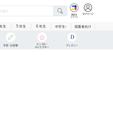
マイページ
講談社
コクリコ
5
6
年生
年生
年生
中学生~
保護者向け
エンタメ・
学習・お受験
ディズニー
キャラクター