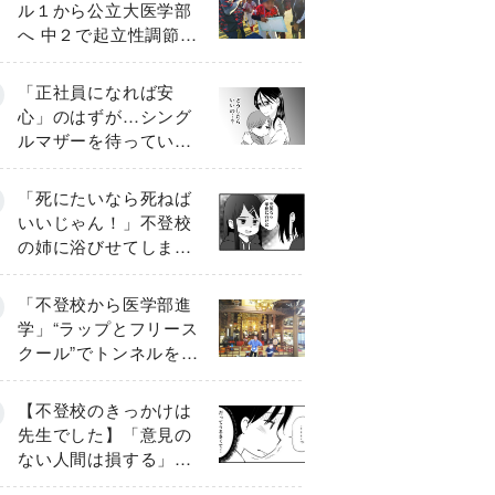
ル１から公立大医学部
へ 中２で起立性調節障
害「治るまで３年」の
診断 そのとき母は
「正社員になれば安
心」のはずが…シング
ルマザーを待ってい
た“魔の２年間”【前編】
「死にたいなら死ねば
いいじゃん！」不登校
の姉に浴びせてしまっ
た言葉【番外編・後
編】
「不登校から医学部進
学」“ラップとフリース
クール”でトンネルを脱
して高校受験へ〔元野
球少年の実話〕
【不登校のきっかけは
先生でした】「意見の
ない人間は損する」担
任の一言が苦しみに…