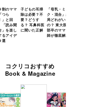
９割のママ
子どもの耳掃
「母乳・ミル
前頭葉の発達
現役
「つら
除は必要？不
ク・混合」結
ピークは10
談員
！」と回
要？どうす
局どれがいい
代！ 脳科学
に偏
 「読み聞
る？ 耳鼻科医
の？ 東大医学
的に子どもの
い」
せ」を楽し
に聞いた正解
部卒のママ医
「ならいご
由
するアイデ
師が徹底解説
と」を検証
９選
コクリコおすすめ
Book & Magazine