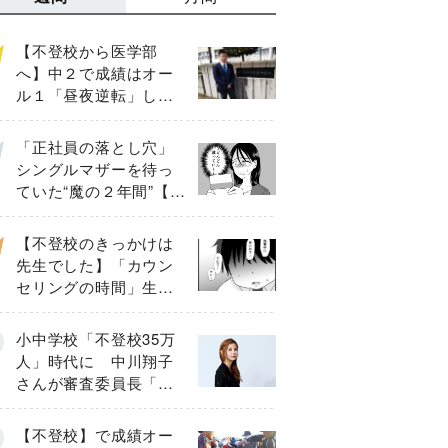
【不登校から医学部
へ】中２で成績はオー
ル１「昼夜逆転」した
わが子を”夜遊び”に連れ
出した母の気づき
「正社員の落とし穴」
シングルマザーを待っ
ていた“魔の２年間”【後
編】
【不登校のきっかけは
先生でした】「カウン
セリングの時間」生徒
の情報をバラしたの
は…《第２話》
小中学校「不登校35万
人」時代に 中川翔子
さんが審査委員長「不
登校生動画甲子園
2026」が開催
【不登校】で成績オー