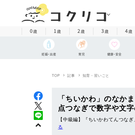
0
1
2
3
4
歳
歳
歳
歳
歳
妊娠・出産
育児
健康・安全
TOP
記事
知育・習いごと
「ちいかわ」のなか
点つなぎで数字や文字
【中級編】『ちいかわてんつなぎ
る