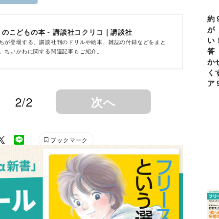
約
が
のこどもの本 - 講談社コクリコ｜講談社
い
ちが登場する、講談社刊のドリルや絵本、雑誌の付録などをまと
答
。ちいかわに関する関連記事もご紹介。
か
く
ア
2/2
次へ
ブックマーク