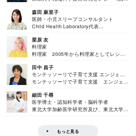
安全保障構想...
森田 麻里子
医師・小児スリープコンサルタント
Child Health Laboratory代表...
栗原 友
料理家
料理家 2005年から料理家としてレシピ
を紹介。東...
田中 昌子
モンテッソーリで子育て支援 エンジェル
モンテッソーリで子育て支援 エンジェル
ズハウス研究所所長
ズハウス研究...
細田 千尋
医学博士・認知科学者・脳科学者
東北大学加齢医学研究所及び、東北大学大
学院情報科学...
もっと見る