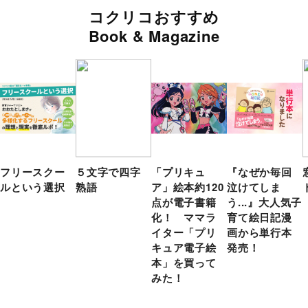
コクリコおすすめ
Book & Magazine
フリースクー
５文字で四字
「プリキュ
『なぜか毎回
ルという選択
熟語
ア」絵本約120
泣けてしま
点が電子書籍
う...』大人気子
化！ ママラ
育て絵日記漫
イター「プリ
画から単行本
キュア電子絵
発売！
本」を買って
みた！