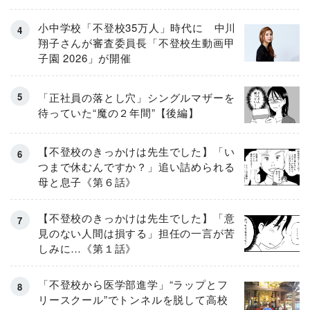
小中学校「不登校35万人」時代に 中川
翔子さんが審査委員長「不登校生動画甲
子園 2026」が開催
「正社員の落とし穴」シングルマザーを
待っていた“魔の２年間”【後編】
【不登校のきっかけは先生でした】「い
つまで休むんですか？」追い詰められる
母と息子《第６話》
【不登校のきっかけは先生でした】「意
見のない人間は損する」担任の一言が苦
しみに…《第１話》
「不登校から医学部進学」“ラップとフ
リースクール”でトンネルを脱して高校