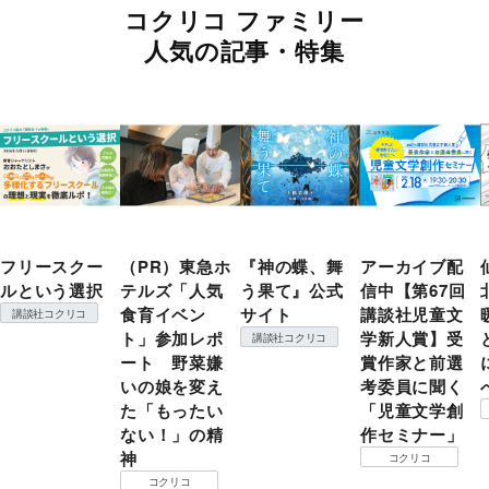
コクリコ ファミリー
人気の記事・特集
フリースクー
（PR）東急ホ
『神の蝶、舞
アーカイブ配
ルという選択
テルズ「人気
う果て』公式
信中【第67回
食育イベン
サイト
講談社児童文
講談社コクリコ
ト」参加レポ
学新人賞】受
講談社コクリコ
ート 野菜嫌
賞作家と前選
いの娘を変え
考委員に聞く
た「もったい
「児童文学創
ない！」の精
作セミナー」
神
コクリコ
コクリコ