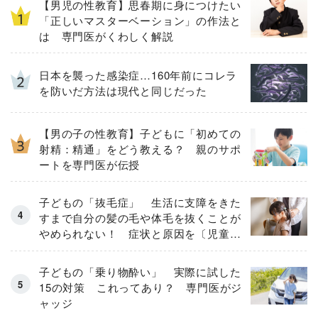
【男児の性教育】思春期に身につけたい
「正しいマスターベーション」の作法と
は 専門医がくわしく解説
日本を襲った感染症…160年前にコレラ
を防いだ方法は現代と同じだった
【男の子の性教育】子どもに「初めての
射精：精通」をどう教える？ 親のサポ
ートを専門医が伝授
子どもの「抜毛症」 生活に支障をきた
すまで自分の髪の毛や体毛を抜くことが
やめられない！ 症状と原因を〔児童精
神科医が解説〕
子どもの「乗り物酔い」 実際に試した
15の対策 これってあり？ 専門医がジ
ャッジ