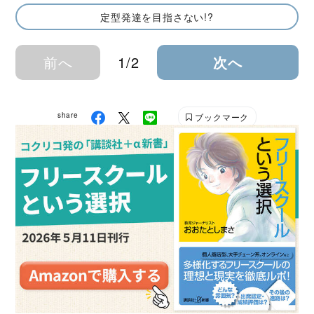
定型発達を目指さない!?
前へ
1/2
次へ
share
ブックマーク