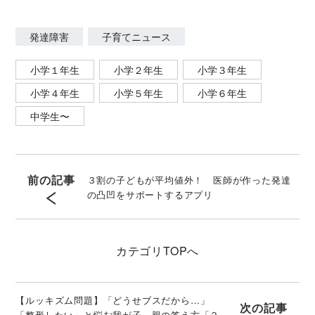
発達障害
子育てニュース
小学１年生
小学２年生
小学３年生
小学４年生
小学５年生
小学６年生
中学生〜
前の記事
３割の子どもが平均値外！ 医師が作った発達
の凸凹をサポートするアプリ
カテゴリ
TOPへ
【ルッキズム問題】「どうせブスだから…」
次の記事
「整形したい」と悩む我が子 親の答え方「２