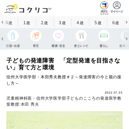
マイページ
講談社
コクリコ
0
1
2
3
4
5
6
歳
歳
歳
歳
歳
歳
歳
妊娠・出産
育児
健康・安全
食とレシピ
暮らし
絵本・
子どもの発達障害 「定型発達を目指さな
い」育て方と環境
信州大学医学部・本田秀夫教授＃２～発達障害の今と親の接
し方～
2022.07.23
児童精神科医・信州大学医学部子どものこころの発達医学教
室教授:
本田 秀夫