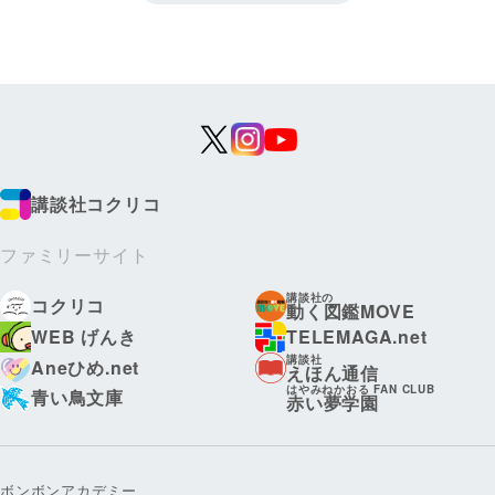
講談社コクリコ
ファミリーサイト
講談社の
コクリコ
動く図鑑MOVE
WEB げんき
TELEMAGA.net
講談社
Aneひめ.net
えほん通信
はやみねかおる FAN CLUB
青い鳥文庫
赤い夢学園
ボンボンアカデミー