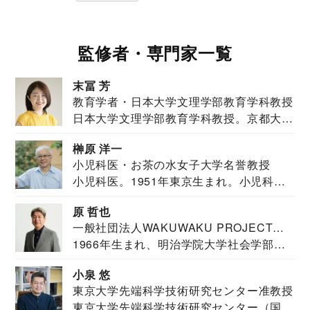
監修者・専門家一覧
末冨 芳
教育学者・日本大学文理学部教育学科教授
日本大学文理学部教育学科教授。京都大学
教育学部卒業...
榊原 洋一
小児科医・お茶の水女子大学名誉教授
小児科医。1951年東京生まれ。小児科
医。東京大学...
原 哲也
一般社団法人WAKUWAKU PROJECT
1966年生まれ、明治学院大学社会学部福
JAPAN代表・言語聴覚士・社会福祉士
祉学科卒業...
小泉 悠
東京大学先端科学技術研究センター准教授
東京大学先端科学技術研究センター（国際