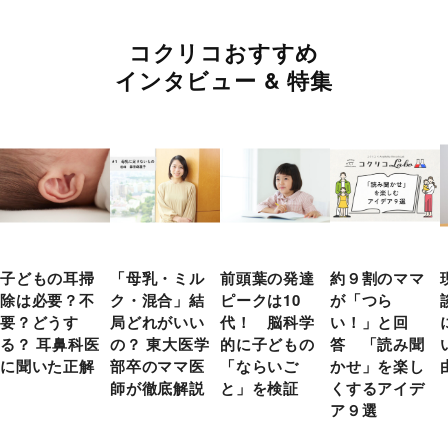
コクリコおすすめ
インタビュー & 特集
子どもの耳掃
「母乳・ミル
前頭葉の発達
約９割のママ
除は必要？不
ク・混合」結
ピークは10
が「つら
要？どうす
局どれがいい
代！ 脳科学
い！」と回
る？ 耳鼻科医
の？ 東大医学
的に子どもの
答 「読み聞
に聞いた正解
部卒のママ医
「ならいご
かせ」を楽し
師が徹底解説
と」を検証
くするアイデ
ア９選