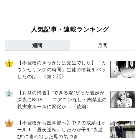
人気記事・連載ランキング
週間
月間
【不登校のきっかけは先生でした】「カ
ウンセリングの時間」生徒の情報をバラ
したのは…《第２話》
【お盆の帰省】“できる嫁“だった義妹が
深夜にSOS！ エアコンなし・肉禁止の
義実家ルールに変化が…〈後編〉
【不登校から医学部へ】中２で成績はオ
ール１「昼夜逆転」したわが子を”夜遊
び”に連れ出した母の気づき