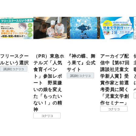
フリースクー
（PR）東急ホ
『神の蝶、舞
アーカイブ配
ルという選択
テルズ「人気
う果て』公式
信中【第67回
食育イベン
サイト
講談社児童文
講談社コクリコ
ト」参加レポ
学新人賞】受
講談社コクリコ
ート 野菜嫌
賞作家と前選
いの娘を変え
考委員に聞く
た「もったい
「児童文学創
ない！」の精
作セミナー」
神
コクリコ
コクリコ