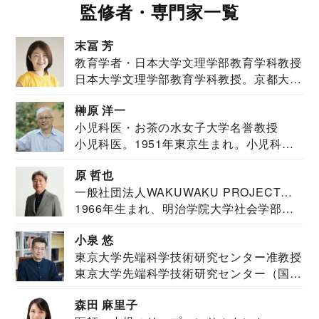
監修者・専門家一覧
末冨 芳
教育学者・日本大学文理学部教育学科教授
日本大学文理学部教育学科教授。京都大学
教育学部卒業...
榊原 洋一
小児科医・お茶の水女子大学名誉教授
小児科医。1951年東京生まれ。小児科
医。東京大学...
原 哲也
一般社団法人WAKUWAKU PROJECT
1966年生まれ、明治学院大学社会学部福
JAPAN代表・言語聴覚士・社会福祉士
祉学科卒業...
小泉 悠
東京大学先端科学技術研究センター准教授
東京大学先端科学技術研究センター（国際
安全保障構想...
森田 麻里子