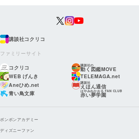
講談社コクリコ
ファミリーサイト
講談社の
コクリコ
動く図鑑MOVE
WEB げんき
TELEMAGA.net
講談社
Aneひめ.net
えほん通信
はやみねかおる FAN CLUB
青い鳥文庫
赤い夢学園
ボンボンアカデミー
ディズニーファン