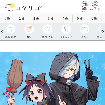
マイページ
講談社
コクリコ
0
1
2
3
4
5
6
歳
歳
歳
歳
歳
歳
歳
妊娠・出産
育児
健康・安全
食とレシピ
暮らし
絵本・