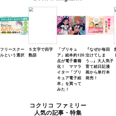
フリースクー
５文字で四字
「プリキュ
『なぜか毎回
ルという選択
熟語
ア」絵本約120
泣けてしま
点が電子書籍
う...』大人気子
化！ ママラ
育て絵日記漫
イター「プリ
画から単行本
キュア電子絵
発売！
本」を買って
みた！
コクリコ ファミリー
人気の記事・特集