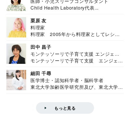
医師・小児スリープコンサルタント
Child Health Laboratory代表...
栗原 友
料理家
料理家 2005年から料理家としてレシピ
を紹介。東...
田中 昌子
モンテッソーリで子育て支援 エンジェル
モンテッソーリで子育て支援 エンジェル
ズハウス研究所所長
ズハウス研究...
細田 千尋
医学博士・認知科学者・脳科学者
東北大学加齢医学研究所及び、東北大学大
学院情報科学...
もっと見る