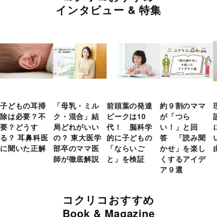
インタビュー & 特集
子どもの耳掃
「母乳・ミル
前頭葉の発達
約９割のママ
除は必要？不
ク・混合」結
ピークは10
が「つら
要？どうす
局どれがいい
代！ 脳科学
い！」と回
る？ 耳鼻科医
の？ 東大医学
的に子どもの
答 「読み聞
に聞いた正解
部卒のママ医
「ならいご
かせ」を楽し
師が徹底解説
と」を検証
くするアイデ
ア９選
コクリコおすすめ
Book & Magazine