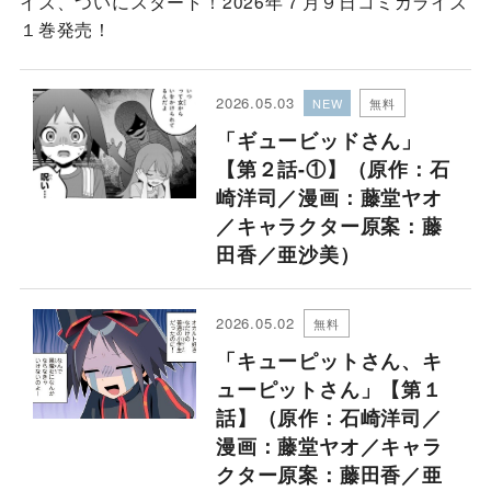
イズ、ついにスタート！2026年７月９日コミカライズ
１巻発売！
2026.05.03
無料
「ギュービッドさん」
【第２話-①】（原作：石
崎洋司／漫画：藤堂ヤオ
／キャラクター原案：藤
田香／亜沙美）
2026.05.02
無料
「キューピットさん、キ
ューピットさん」【第１
話】（原作：石崎洋司／
漫画：藤堂ヤオ／キャラ
クター原案：藤田香／亜