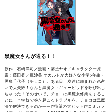
黒魔女さんが通る！！
原作：石崎洋司／漫画：藤堂ヤオ／キャラクター原
案：藤田香／亜沙美 オカルトが大好きな小学5年生・
黒鳥千代子（チョコ）。ある日、友達に頼まれた恋占
いで大失敗！なんと黒魔女・ギュービッドを呼び出し
ちゃった！そのせいで、チョコは黒魔女修業をするこ
とに！？学校で巻き起こるトラブルを、チョコは黒魔
法で解決できるのか――!?待望の大ヒット作コミカラ