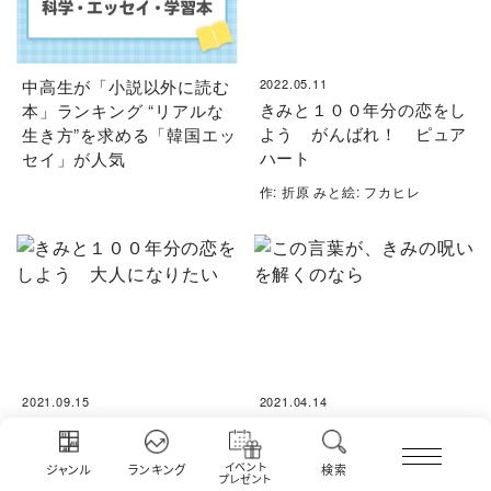
中高生が「小説以外に読む
2022.05.11
きみと１００年分の恋をし
本」ランキング “リアルな
よう がんばれ！ ピュア
生き方”を求める「韓国エッ
ハート
セイ」が人気
作: 折原 みと絵: フカヒレ
2021.09.15
2021.04.14
きみと１００年分の恋をし
この言葉が、きみの呪いを
よう 大人になりたい
解くのなら
イベント
ジャンル
ランキング
検索
プレゼント
作: 折原 みと絵: フカヒレ
著: 伊藤 クミコ