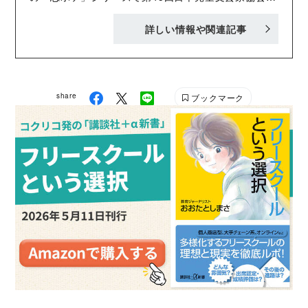
受賞、『笹森くんのスカート』で令和５年度児童福祉
詳しい情報や関連記事
文化賞受賞。また、第21回千葉市芸術文化新人賞奨励
賞受賞。ほかの著書に「オンライン・フレンズ」シリ
ーズ（以上講談社）、『藤白くんのヘビーな恋』シリ
ーズ（講談社青い鳥文庫）、「ぼくのまつり縫い」シ
share
ブックマーク
リーズ、「カーテンコールはきみと」シリーズ（以上
偕成社）、『かわいいわたしのFe』（文研出版）、
『みおちゃんも猫 好きだよね？』（金の星社）などが
ある。