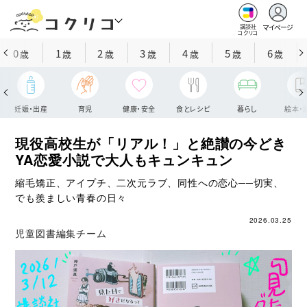
マイページ
講談社
コクリコ
0
1
2
3
4
5
6
歳
歳
歳
歳
歳
歳
歳
妊娠・出産
育児
健康・安全
食とレシピ
暮らし
絵本・
現役高校生が「リアル！」と絶讃の今どき
YA恋愛小説で大人もキュンキュン
縮毛矯正、アイプチ、二次元ラブ、同性への恋心──切実、
でも羨ましい青春の日々
2026.03.25
児童図書編集チーム