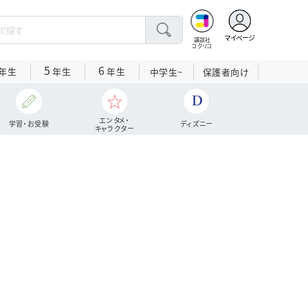
マイページ
講談社
コクリコ
5
6
年生
年生
年生
中学生~
保護者向け
エンタメ・
学習・お受験
ディズニー
キャラクター