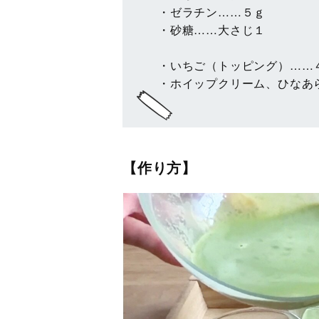
・ゼラチン……５ｇ
・砂糖……大さじ１
・いちご（トッピング）……
・ホイップクリーム、ひなあ
【作り方】