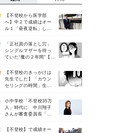
【不登校から医学部
へ】中２で成績はオー
ル１「昼夜逆転」した
わが子を”夜遊び”に連れ
出した母の気づき
「正社員の落とし穴」
シングルマザーを待っ
ていた“魔の２年間”【後
編】
【不登校のきっかけは
先生でした】「カウン
セリングの時間」生徒
の情報をバラしたの
は…《第２話》
小中学校「不登校35万
人」時代に 中川翔子
さんが審査委員長「不
登校生動画甲子園
2026」が開催
【不登校】で成績オー