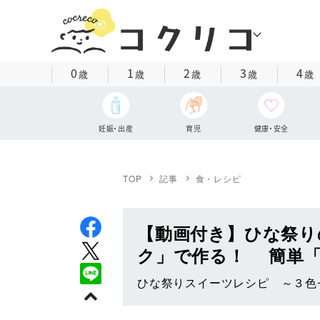
0
1
2
3
4
歳
歳
歳
歳
歳
妊娠・出産
育児
健康・安全
TOP
記事
食・レシピ
【動画付き】ひな祭り
ク」で作る！ 簡単
ひな祭りスイーツレシピ ～３色