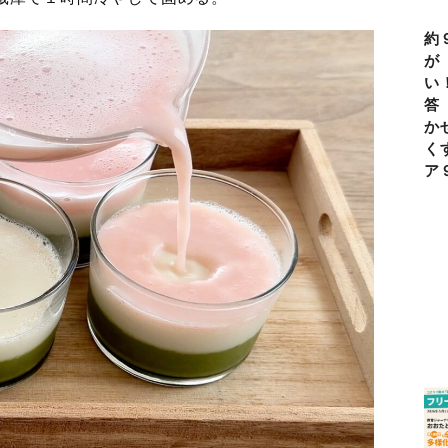
約
が
い
答
か
く
ア