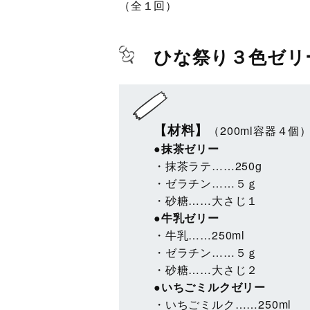
（全１回）
ひな祭り３色ゼリ
【材料】
（200ml容器４個
●抹茶ゼリー
・抹茶ラテ……250g
・ゼラチン……５ｇ
・砂糖……大さじ１
●牛乳ゼリー
・牛乳……250ml
・ゼラチン……５ｇ
・砂糖……大さじ２
●いちごミルクゼリー
・いちごミルク……250ml