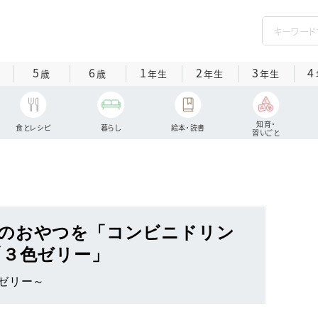
5
6
1
2
3
4
歳
歳
年生
年生
年生
知育・
食とレシピ
暮らし
絵本・読書
習いごと
のおやつを「コンビニドリン
「３色ゼリー」
ゼリー～