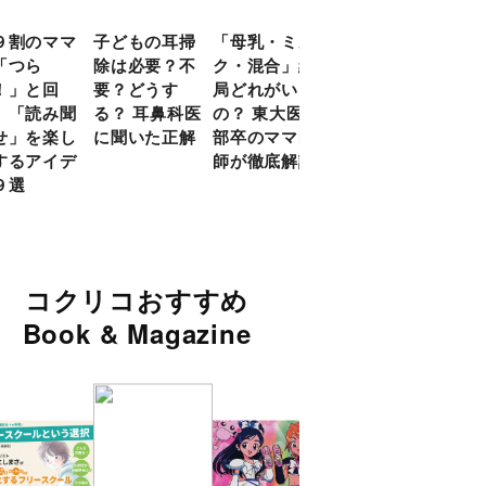
９割のママ
子どもの耳掃
「母乳・ミル
前頭葉の発達
現役
「つら
除は必要？不
ク・混合」結
ピークは10
談員
！」と回
要？どうす
局どれがいい
代！ 脳科学
に偏
 「読み聞
る？ 耳鼻科医
の？ 東大医学
的に子どもの
い」
せ」を楽し
に聞いた正解
部卒のママ医
「ならいご
由
するアイデ
師が徹底解説
と」を検証
９選
コクリコおすすめ
Book & Magazine