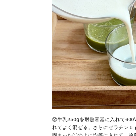
②牛乳250gを耐熱容器に入れて6
れてよく混ぜる。さらにゼラチン５
固まった①の上に均等に入れて、冷