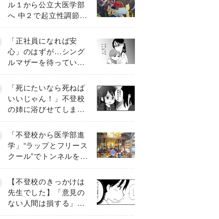
ル１から公立大医学部
へ 中２で起立性調節障
害「治るまで３年」の
診断 そのとき母は
「正社員になれば安
心」のはずが…シング
ルマザーを待ってい
た“魔の２年間”【前編】
「死にたいなら死ねば
いいじゃん！」不登校
の姉に浴びせてしまっ
た言葉【番外編・後
編】
「不登校から医学部進
学」“ラップとフリース
クール”でトンネルを脱
して高校受験へ〔元野
球少年の実話〕
【不登校のきっかけは
先生でした】「意見の
ない人間は損する」担
任の一言が苦しみに…