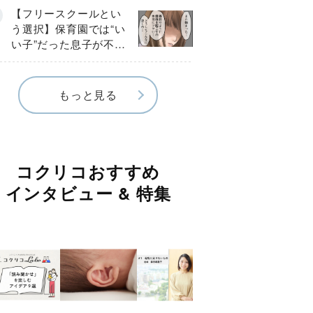
《第１話》
【フリースクールとい
う選択】保育園では“い
い子”だった息子が不登
校に…小学校入学後に
見えたSOS《第１話》
もっと見る
コクリコおすすめ
インタビュー & 特集