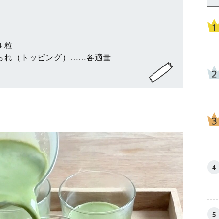
４粒
られ（トッピング）……各適量