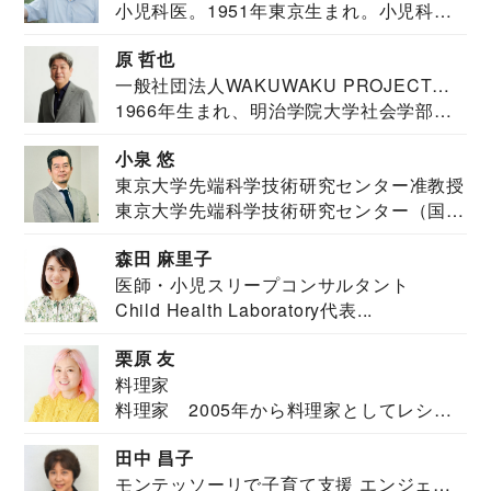
小児科医。1951年東京生まれ。小児科
医。東京大学...
原 哲也
一般社団法人WAKUWAKU PROJECT
1966年生まれ、明治学院大学社会学部福
JAPAN代表・言語聴覚士・社会福祉士
祉学科卒業...
小泉 悠
東京大学先端科学技術研究センター准教授
東京大学先端科学技術研究センター（国際
安全保障構想...
森田 麻里子
医師・小児スリープコンサルタント
Child Health Laboratory代表...
栗原 友
料理家
料理家 2005年から料理家としてレシピ
を紹介。東...
田中 昌子
モンテッソーリで子育て支援 エンジェル