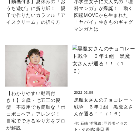
【動画付き】夏休みの「お
小学生女子に大人気の「理
うち遊び」に折り紙！ 親
科マンガ」が爆誕！ 動く
子で作りたいカラフル「ア
図鑑MOVEから生まれた
イスクリーム」の折り方
「ヤバイ」生きものギャグ
マンガとは
【わかりやすい動画付
2022.02.09
黒魔女さんのチョコレート
き！】３歳・七五三の髪
戦争 ６年１組 黒魔女さ
型 不器用でも簡単な「ポ
んが通る！！（１６）
コポコヘア」アレンジ！
自宅でできるやり方をプロ
作: 石崎 洋司絵: 亜沙美イラス
が解説
ト・その他: 藤田 香