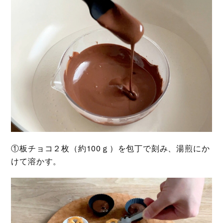
①板チョコ２枚（約100ｇ）を包丁で刻み、湯煎にか
けて溶かす。