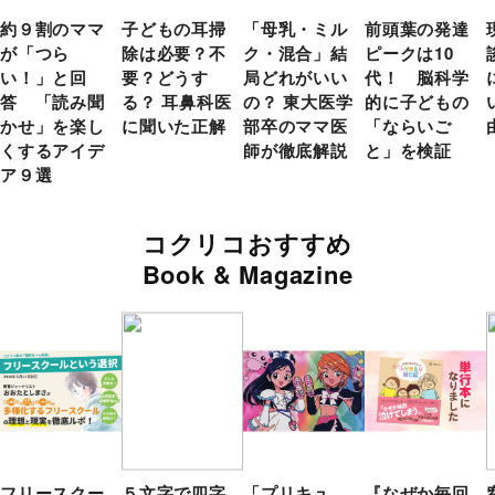
約９割のママ
子どもの耳掃
「母乳・ミル
前頭葉の発達
が「つら
除は必要？不
ク・混合」結
ピークは10
い！」と回
要？どうす
局どれがいい
代！ 脳科学
答 「読み聞
る？ 耳鼻科医
の？ 東大医学
的に子どもの
かせ」を楽し
に聞いた正解
部卒のママ医
「ならいご
くするアイデ
師が徹底解説
と」を検証
ア９選
コクリコおすすめ
Book & Magazine
フリースクー
５文字で四字
「プリキュ
『なぜか毎回