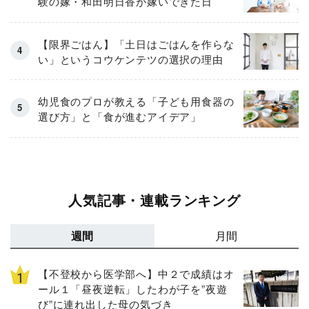
験の嫁・和田明日香が嫁いできた日
【限界ごはん】「土日はごはんを作らな
い」というコウケンテツの選択の理由
幼児食のプロが教える「子ども用食器の
選び方」と「食が進むアイデア」
人気記事・連載ランキング
週間
月間
【不登校から医学部へ】中２で成績はオ
ール１「昼夜逆転」したわが子を”夜遊
び”に連れ出した母の気づき