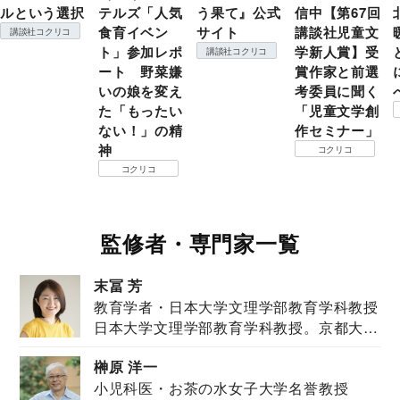
ルという選択
テルズ「人気
う果て』公式
信中【第67回
食育イベン
サイト
講談社児童文
講談社コクリコ
ト」参加レポ
学新人賞】受
講談社コクリコ
ート 野菜嫌
賞作家と前選
いの娘を変え
考委員に聞く
た「もったい
「児童文学創
ない！」の精
作セミナー」
神
コクリコ
コクリコ
監修者・専門家一覧
末冨 芳
教育学者・日本大学文理学部教育学科教授
日本大学文理学部教育学科教授。京都大学
教育学部卒業...
榊原 洋一
小児科医・お茶の水女子大学名誉教授