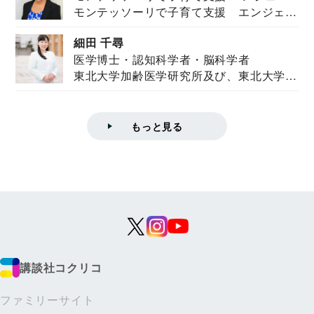
モンテッソーリで子育て支援 エンジェル
ズハウス研究所所長
ズハウス研究...
細田 千尋
医学博士・認知科学者・脳科学者
東北大学加齢医学研究所及び、東北大学大
学院情報科学...
もっと見る
講談社コクリコ
ファミリーサイト