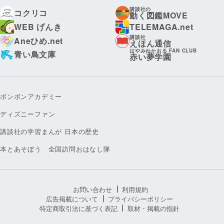
講談社の
コクリコ
動く図鑑MOVE
WEB げんき
TELEMAGA.net
講談社
Aneひめ.net
えほん通信
はやみねかおる FAN CLUB
青い鳥文庫
赤い夢学園
ボンボンアカデミー
ディズニーファン
講談社の学習まんが 日本の歴史
本とあそぼう 全国訪問おはなし隊
お問い合わせ
利用規約
広告掲載について
プライバシーポリシー
特定商取引法に基づく表記
取材・掲載の指針