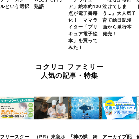
ルという選択
熟語
ア」絵本約120
泣けてしま
点が電子書籍
う...』大人気子
化！ ママラ
育て絵日記漫
イター「プリ
画から単行本
キュア電子絵
発売！
本」を買って
みた！
コクリコ ファミリー
人気の記事・特集
フリースクー
（PR）東急ホ
『神の蝶、舞
アーカイブ配