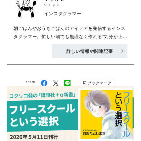
Suzuyuki
インスタグラマー
朝ごはんやおうちごはんのアイデアを発信するインス
タグラマー。忙しい朝でも無理なく作れる“気分が上が
る朝ごはん”をテーマに、身近な食材で作る簡単レシピ
詳しい情報や関連記事
や家族が喜ぶ食卓づくりを紹介している。 フォロワー
には子育て中の女性が多く、調理器具や食品メーカー
とのPR、レシピ開発など活動の幅を広げながら、日々
の暮らしに寄り添う料理を提案している。
share
ブックマーク
https://www.instagram.com/snow_bell95/