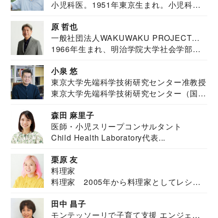
小児科医。1951年東京生まれ。小児科
医。東京大学...
原 哲也
一般社団法人WAKUWAKU PROJECT
1966年生まれ、明治学院大学社会学部福
JAPAN代表・言語聴覚士・社会福祉士
祉学科卒業...
小泉 悠
東京大学先端科学技術研究センター准教授
東京大学先端科学技術研究センター（国際
安全保障構想...
森田 麻里子
医師・小児スリープコンサルタント
Child Health Laboratory代表...
栗原 友
料理家
料理家 2005年から料理家としてレシピ
を紹介。東...
田中 昌子
モンテッソーリで子育て支援 エンジェル