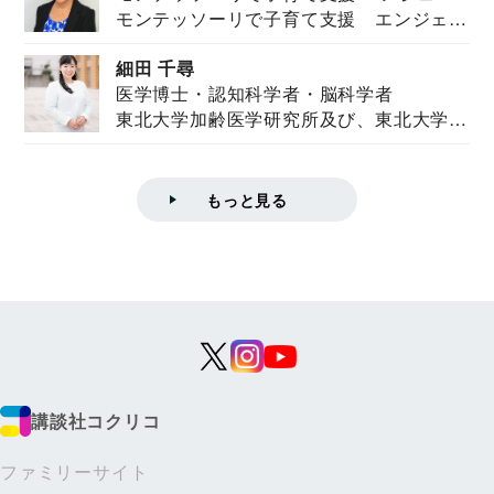
モンテッソーリで子育て支援 エンジェル
ズハウス研究所所長
ズハウス研究...
細田 千尋
医学博士・認知科学者・脳科学者
東北大学加齢医学研究所及び、東北大学大
学院情報科学...
もっと見る
講談社コクリコ
ファミリーサイト