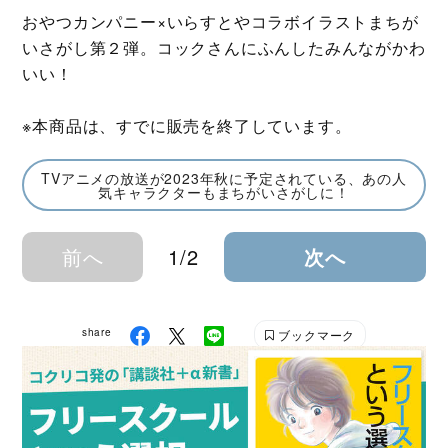
おやつカンパニー×いらすとやコラボイラストまちが
いさがし第２弾。コックさんにふんしたみんながかわ
いい！
※本商品は、すでに販売を終了しています。
TVアニメの放送が2023年秋に予定されている、あの人
気キャラクターもまちがいさがしに！
前へ
1/2
次へ
share
ブックマーク