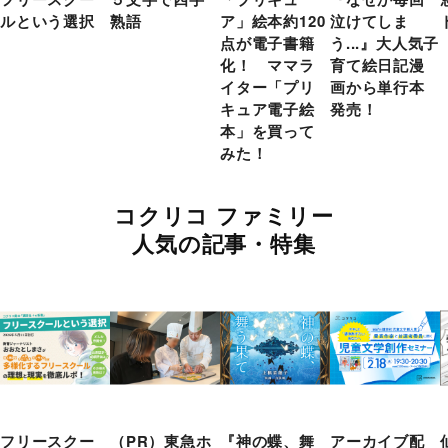
ルという選択
熟語
ア」絵本約120
泣けてしま
点が電子書籍
う...』大人気子
化！ ママラ
育て絵日記漫
イター「プリ
画から単行本
キュア電子絵
発売！
本」を買って
みた！
コクリコ ファミリー
人気の記事・特集
フリースクー
（PR）東急ホ
『神の蝶、舞
アーカイブ配