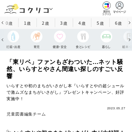
マイページ
講談社
コクリコ
0
1
2
3
4
5
6
歳
歳
歳
歳
歳
歳
歳
妊娠・出産
育児
健康・安全
食とレシピ
暮らし
絵本・
「東リベ」ファンもざわついた…ネット騒
然、いらすとやさん間違い探しのすごい反
響
いらすとや初のまちがいさがし本『いらすとやの超シュール
で激ムズなまちがいさがし』プレゼントキャンペーン、好評
実施中！
2023.05.27
児童図書編集チーム