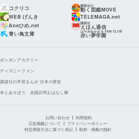
講談社の
コクリコ
動く図鑑MOVE
WEB げんき
TELEMAGA.net
講談社
Aneひめ.net
えほん通信
はやみねかおる FAN CLUB
青い鳥文庫
赤い夢学園
ボンボンアカデミー
ディズニーファン
講談社の学習まんが 日本の歴史
本とあそぼう 全国訪問おはなし隊
お問い合わせ
利用規約
広告掲載について
プライバシーポリシー
特定商取引法に基づく表記
取材・掲載の指針