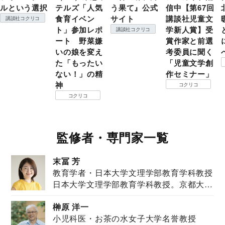
ルという選択
テルズ「人気
う果て』公式
信中【第67回
食育イベン
サイト
講談社児童文
講談社コクリコ
ト」参加レポ
学新人賞】受
講談社コクリコ
ート 野菜嫌
賞作家と前選
いの娘を変え
考委員に聞く
た「もったい
「児童文学創
ない！」の精
作セミナー」
神
コクリコ
コクリコ
監修者・専門家一覧
末冨 芳
教育学者・日本大学文理学部教育学科教授
日本大学文理学部教育学科教授。京都大学
教育学部卒業...
榊原 洋一
小児科医・お茶の水女子大学名誉教授