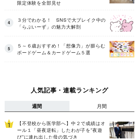
限定体験を全部見せ
３分でわかる！ SNSで大ブレイク中の
「らぶいーず」の魅力大解剖
５～６歳おすすめ！「想像力」が膨らむ
ボードゲーム＆カードゲーム５選
人気記事・連載ランキング
週間
月間
【不登校から医学部へ】中２で成績はオ
ール１「昼夜逆転」したわが子を”夜遊
び”に連れ出した母の気づき