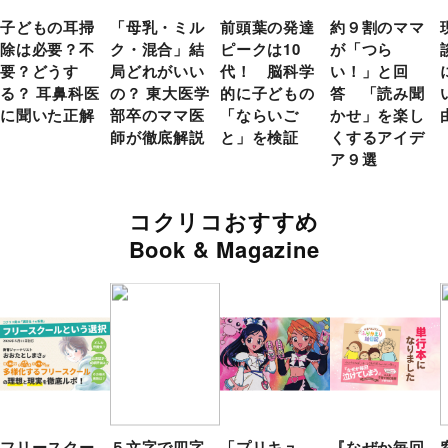
子どもの耳掃
「母乳・ミル
前頭葉の発達
約９割のママ
除は必要？不
ク・混合」結
ピークは10
が「つら
要？どうす
局どれがいい
代！ 脳科学
い！」と回
る？ 耳鼻科医
の？ 東大医学
的に子どもの
答 「読み聞
に聞いた正解
部卒のママ医
「ならいご
かせ」を楽し
師が徹底解説
と」を検証
くするアイデ
ア９選
コクリコおすすめ
Book & Magazine
フリースクー
５文字で四字
「プリキュ
『なぜか毎回