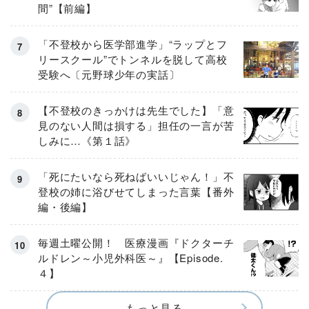
間”【前編】
「不登校から医学部進学」“ラップとフ
リースクール”でトンネルを脱して高校
受験へ〔元野球少年の実話〕
【不登校のきっかけは先生でした】「意
見のない人間は損する」担任の一言が苦
しみに…《第１話》
「死にたいなら死ねばいいじゃん！」不
登校の姉に浴びせてしまった言葉【番外
編・後編】
毎週土曜公開！ 医療漫画『ドクターチ
ルドレン～小児外科医～』【Episode.
４】
もっと見る