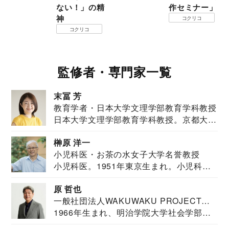
ない！」の精
作セミナー」
神
コクリコ
コクリコ
監修者・専門家一覧
末冨 芳
教育学者・日本大学文理学部教育学科教授
日本大学文理学部教育学科教授。京都大学
教育学部卒業...
榊原 洋一
小児科医・お茶の水女子大学名誉教授
小児科医。1951年東京生まれ。小児科
医。東京大学...
原 哲也
一般社団法人WAKUWAKU PROJECT
1966年生まれ、明治学院大学社会学部福
JAPAN代表・言語聴覚士・社会福祉士
祉学科卒業...