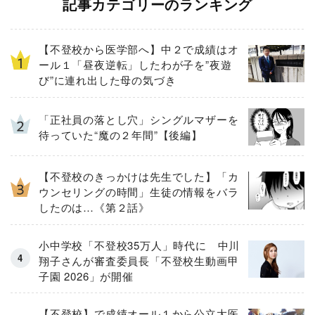
記事カテゴリーのランキング
【不登校から医学部へ】中２で成績はオ
ール１「昼夜逆転」したわが子を”夜遊
び”に連れ出した母の気づき
「正社員の落とし穴」シングルマザーを
待っていた“魔の２年間”【後編】
【不登校のきっかけは先生でした】「カ
ウンセリングの時間」生徒の情報をバラ
したのは…《第２話》
小中学校「不登校35万人」時代に 中川
翔子さんが審査委員長「不登校生動画甲
子園 2026」が開催
【不登校】で成績オール１から公立大医