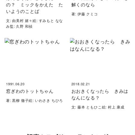
の？ ミックをかえた た
解くのなら
いようのことば
著: 伊藤 クミコ
文: 由美村 嬉々絵: すみもと なな
み監: 久野 和禎
1991.06.20
2018.02.21
窓ぎわのトットちゃん
おおきくなったら きみは
なんになる？
著: 黒柳 徹子絵: いわさき ちひろ
文: 藤本 ともひこ絵: 村上 康成