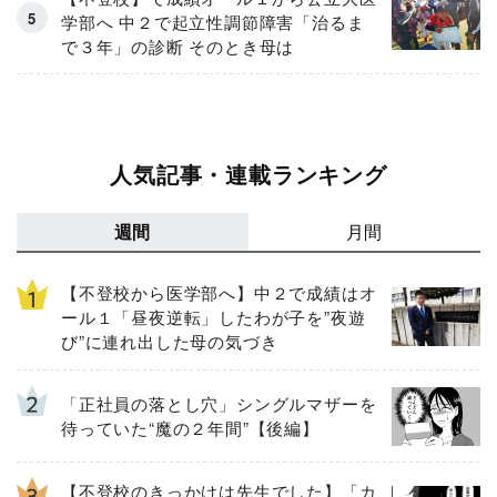
学部へ 中２で起立性調節障害「治るま
で３年」の診断 そのとき母は
人気記事・連載ランキング
週間
月間
【不登校から医学部へ】中２で成績はオ
ール１「昼夜逆転」したわが子を”夜遊
び”に連れ出した母の気づき
「正社員の落とし穴」シングルマザーを
待っていた“魔の２年間”【後編】
【不登校のきっかけは先生でした】「カ