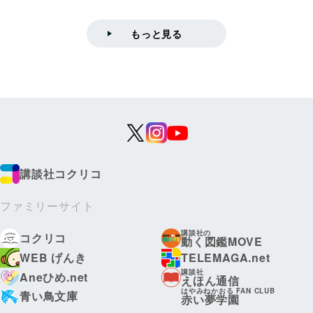
もっと見る
講談社コクリコ
ファミリーサイト
講談社の
コクリコ
動く図鑑MOVE
WEB げんき
TELEMAGA.net
講談社
Aneひめ.net
えほん通信
はやみねかおる FAN CLUB
青い鳥文庫
赤い夢学園