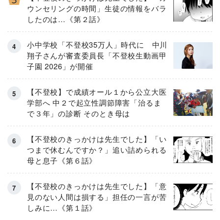
ウンセリングの時間」生徒の情報をバラ
したのは…《第２話》
小中学校「不登校35万人」時代に 中川
翔子さんが審査委員長「不登校生動画甲
子園 2026」が開催
【不登校】で成績オール１から公立大医
学部へ 中２で起立性調節障害「治るま
で３年」の診断 そのとき母は
【不登校のきっかけは先生でした】「い
つまで休むんですか？」追い詰められる
母と息子《第６話》
【不登校のきっかけは先生でした】「意
見のない人間は損する」担任の一言が苦
しみに…《第１話》