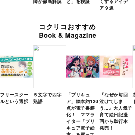
師が徹底解説
と」を検証
くするアイデ
ア９選
コクリコおすすめ
Book & Magazine
フリースクー
５文字で四字
「プリキュ
『なぜか毎回
ルという選択
熟語
ア」絵本約120
泣けてしま
点が電子書籍
う...』大人気子
化！ ママラ
育て絵日記漫
イター「プリ
画から単行本
キュア電子絵
発売！
本」を買って