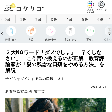
マイページ
講談社
コクリコ
0
1
2
3
4
5
6
歳
歳
歳
歳
歳
歳
歳
妊娠・出産
育児
健康・安全
食とレシピ
暮らし
絵本・
２大NGワード「ダメでしょ」「早くしな
さい」 こう言い換えるのが正解 教育評
論家が「親の残念な口癖をやめる方法」を
解説
子どもをダメにする親の口癖 ＃１
2025.05.21
教育評論家:
親野 智可等