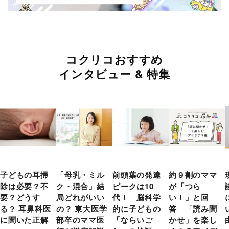
コクリコおすすめ
インタビュー & 特集
子どもの耳掃
「母乳・ミル
前頭葉の発達
約９割のママ
除は必要？不
ク・混合」結
ピークは10
が「つら
要？どうす
局どれがいい
代！ 脳科学
い！」と回
る？ 耳鼻科医
の？ 東大医学
的に子どもの
答 「読み聞
に聞いた正解
部卒のママ医
「ならいご
かせ」を楽し