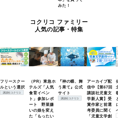
みた！
コクリコ ファミリー
人気の記事・特集
フリースクー
（PR）東急ホ
『神の蝶、舞
アーカイブ配
ルという選択
テルズ「人気
う果て』公式
信中【第67回
食育イベン
サイト
講談社児童文
講談社コクリコ
ト」参加レポ
学新人賞】受
講談社コクリコ
ート 野菜嫌
賞作家と前選
いの娘を変え
考委員に聞く
た「もったい
「児童文学創