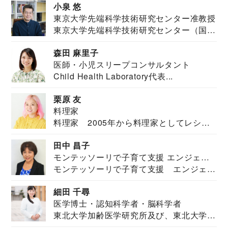
小泉 悠
東京大学先端科学技術研究センター准教授
東京大学先端科学技術研究センター（国際
安全保障構想...
森田 麻里子
医師・小児スリープコンサルタント
Child Health Laboratory代表...
栗原 友
料理家
料理家 2005年から料理家としてレシピ
を紹介。東...
田中 昌子
モンテッソーリで子育て支援 エンジェル
モンテッソーリで子育て支援 エンジェル
ズハウス研究所所長
ズハウス研究...
細田 千尋
医学博士・認知科学者・脳科学者
東北大学加齢医学研究所及び、東北大学大
学院情報科学...