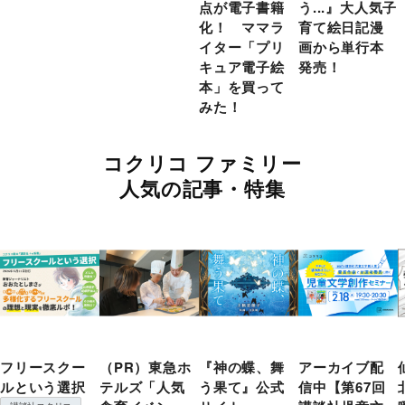
点が電子書籍
う...』大人気子
化！ ママラ
育て絵日記漫
イター「プリ
画から単行本
キュア電子絵
発売！
本」を買って
みた！
コクリコ ファミリー
人気の記事・特集
フリースクー
（PR）東急ホ
『神の蝶、舞
アーカイブ配
ルという選択
テルズ「人気
う果て』公式
信中【第67回