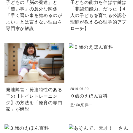
子どもの「脳の発達」と
子どもの能力を伸ばす鍵は
「習い事」の意外な関係
「非認知能力」だった【４
「早く習い事を始めるのが
人の子どもを育てる公認心
よい」とは言えない理由を
理師が教える心理学的アプ
専門家が解説
ローチ】
発達障害・発達特性のある
2019.06.20
０歳のえほん百科
子の【トイレトレーニン
グ】の方法を「療育の専門
監: 榊原 洋一
家」が解説