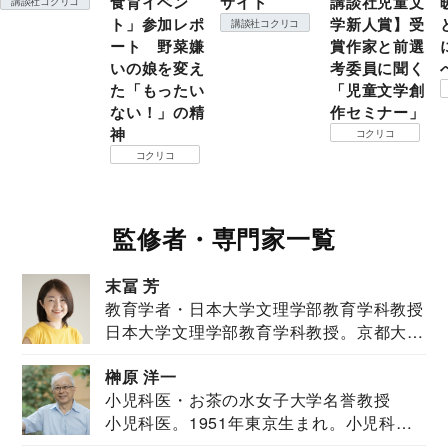
食育イベン
サイト
講談社児童文
講談社コクリコ
ト」参加レポ
学新人賞】受
講談社コクリコ
ート 野菜嫌
賞作家と前選
いの娘を変え
考委員に聞く
た「もったい
「児童文学創
ない！」の精
作セミナー」
神
コクリコ
コクリコ
監修者・専門家一覧
末冨 芳
教育学者・日本大学文理学部教育学科教授
日本大学文理学部教育学科教授。京都大学
教育学部卒業...
榊原 洋一
小児科医・お茶の水女子大学名誉教授
小児科医。1951年東京生まれ。小児科
医。東京大学...