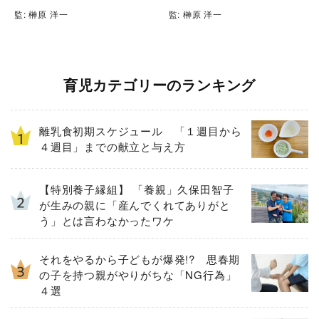
監: 榊原 洋一
監: 榊原 洋一
育児カテゴリーのランキング
離乳食初期スケジュール 「１週目から
４週目」までの献立と与え方
【特別養子縁組】 「養親」久保田智子
が生みの親に「産んでくれてありがと
う」とは言わなかったワケ
それをやるから子どもが爆発!? 思春期
の子を持つ親がやりがちな「NG行為」
４選