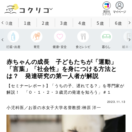
マイページ
講談社
コクリコ
0
1
2
3
4
5
6
歳
歳
歳
歳
歳
歳
歳
妊娠・出産
育児
健康・安全
食とレシピ
暮らし
絵本・
赤ちゃんの成長 子どもたちが「運動」
「言葉」「社会性」を身につける方法と
は？ 発達研究の第一人者が解説
【セミナーレポート】「うちの子、遅れてる？」を専門家が
解説！ 「０・１・２・３歳児の発達を知ろう」＃１
2023.11.13
小児科医／お茶の水女子大学名誉教授:
榊原 洋一