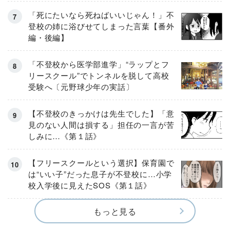
「死にたいなら死ねばいいじゃん！」不
登校の姉に浴びせてしまった言葉【番外
編・後編】
「不登校から医学部進学」“ラップとフ
リースクール”でトンネルを脱して高校
受験へ〔元野球少年の実話〕
【不登校のきっかけは先生でした】「意
見のない人間は損する」担任の一言が苦
しみに…《第１話》
【フリースクールという選択】保育園で
は“いい子”だった息子が不登校に…小学
校入学後に見えたSOS《第１話》
もっと見る