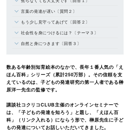
焦らなくても大丈夫です〔回答１〕
言葉の発達が遅い〔質問２〕
もう少し見守ってあげて〔回答２〕
社会性を身につけるには？〔テーマ３〕
自然と身につきます〔回答３〕
数ある年齢別知育絵本のなかで、長年１番人気の「え
ほん百科」シリーズ（累計250万部）。その信頼を支
えているのは、子どもの発達研究の第一人者である榊
原洋一先生の監修です。
講談社コクリコCLUB主催のオンラインセミナーで
は、「子どもの発達を知ろう」と題し、「えほん百
科」（リンク入れる）にならう形で、榊原先生に子ど
もの発達についてお話しいただいてきました。