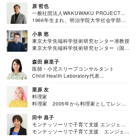
原 哲也
一般社団法人WAKUWAKU PROJECT
1966年生まれ、明治学院大学社会学部福
JAPAN代表・言語聴覚士・社会福祉士
祉学科卒業...
小泉 悠
東京大学先端科学技術研究センター准教授
東京大学先端科学技術研究センター（国際
安全保障構想...
森田 麻里子
医師・小児スリープコンサルタント
Child Health Laboratory代表...
栗原 友
料理家
料理家 2005年から料理家としてレシピ
を紹介。東...
田中 昌子
モンテッソーリで子育て支援 エンジェル
モンテッソーリで子育て支援 エンジェル
ズハウス研究所所長