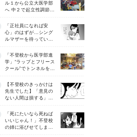
ル１から公立大医学部
へ 中２で起立性調節障
害「治るまで３年」の
診断 そのとき母は
「正社員になれば安
心」のはずが…シング
ルマザーを待ってい
た“魔の２年間”【前編】
「不登校から医学部進
学」“ラップとフリース
クール”でトンネルを脱
して高校受験へ〔元野
球少年の実話〕
【不登校のきっかけは
先生でした】「意見の
ない人間は損する」担
任の一言が苦しみに…
《第１話》
「死にたいなら死ねば
いいじゃん！」不登校
の姉に浴びせてしまっ
た言葉【番外編・後