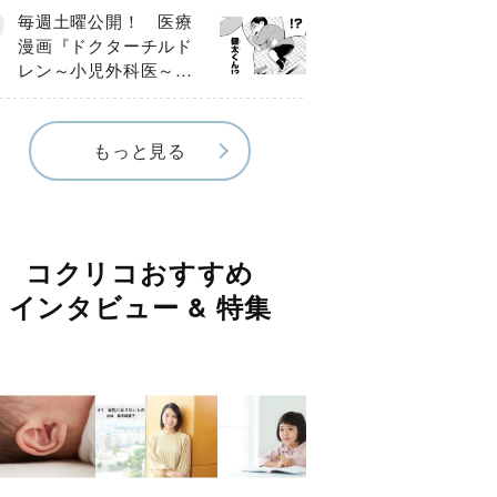
編】
毎週土曜公開！ 医療
漫画『ドクターチルド
レン～小児外科医～』
【Episode.４】
もっと見る
コクリコおすすめ
インタビュー & 特集