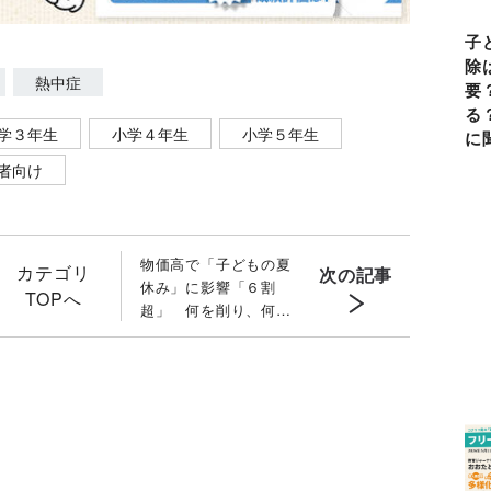
子
除
熱中症
要
る
学３年生
小学４年生
小学５年生
に
者向け
物価高で「子どもの夏
カテゴリ
次の記事
休み」に影響「６割
TOPへ
超」 何を削り、何を
残す？ 保護者の本音