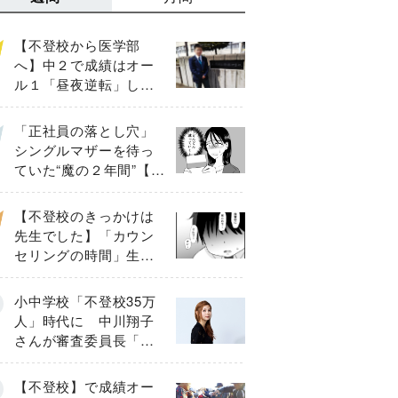
【不登校から医学部
へ】中２で成績はオー
ル１「昼夜逆転」した
わが子を”夜遊び”に連れ
出した母の気づき
「正社員の落とし穴」
シングルマザーを待っ
ていた“魔の２年間”【後
編】
【不登校のきっかけは
先生でした】「カウン
セリングの時間」生徒
の情報をバラしたの
は…《第２話》
小中学校「不登校35万
人」時代に 中川翔子
さんが審査委員長「不
登校生動画甲子園
2026」が開催
【不登校】で成績オー