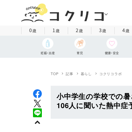
0
1
2
3
4
歳
歳
歳
歳
歳
妊娠・出産
育児
健康・安全
TOP
記事
暮らし
コクリコラボ
小中学生の学校での暑
106人に聞いた熱中