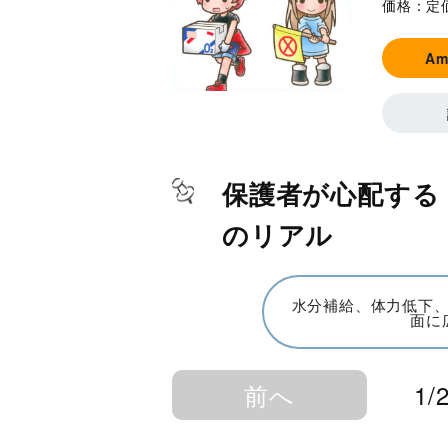
価格：
定
A
保護者が心配する
のリアル
水分補給、体力低下
面に
前へ
1/