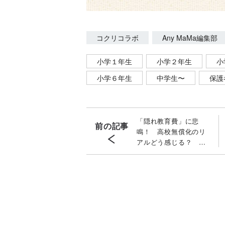
コクリコラボ
Any MaMa編集部
小学１年生
小学２年生
小
小学６年生
中学生〜
保護
「隠れ教育費」に悲
前の記事
鳴！ 高校無償化のリ
アルどう感じる？ 中
学生・高校生の保護者
に大調査