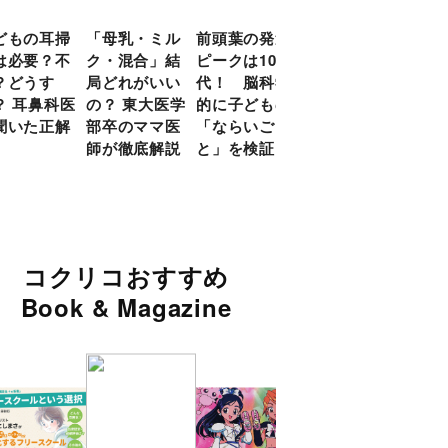
どもの耳掃
「母乳・ミル
前頭葉の発達
約９割のママ
現役
は必要？不
ク・混合」結
ピークは10
が「つら
談員
？どうす
局どれがいい
代！ 脳科学
い！」と回
に偏
？ 耳鼻科医
の？ 東大医学
的に子どもの
答 「読み聞
い」
聞いた正解
部卒のママ医
「ならいご
かせ」を楽し
由
師が徹底解説
と」を検証
くするアイデ
ア９選
コクリコおすすめ
Book & Magazine