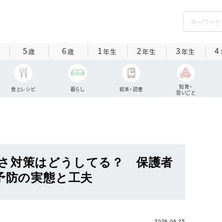
5
6
1
2
3
4
歳
歳
年生
年生
年生
知育・
食とレシピ
暮らし
絵本・読書
習いごと
さ対策はどうしてる？ 保護者
症予防の実態と工夫
2026.06.25