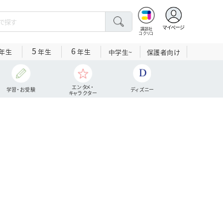
マイページ
講談社
コクリコ
5
6
年生
年生
年生
中学生~
保護者向け
エンタメ・
学習・お受験
ディズニー
キャラクター