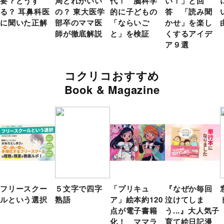
要？どうす
局どれがいい
代！ 脳科学
い！」と回
る？ 耳鼻科医
の？ 東大医学
的に子どもの
答 「読み聞
に聞いた正解
部卒のママ医
「ならいご
かせ」を楽し
師が徹底解説
と」を検証
くするアイデ
ア９選
コクリコおすすめ
Book & Magazine
フリースクー
５文字で四字
「プリキュ
『なぜか毎回
ルという選択
熟語
ア」絵本約120
泣けてしま
点が電子書籍
う...』大人気子
化！ ママラ
育て絵日記漫