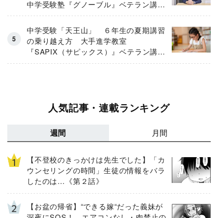
中学受験塾『グノーブル』ベテラン講師
が「保護者のお悩み」にガチ回答！
中学受験「天王山」 ６年生の夏期講習
の乗り越え方 大手進学教室
『SAPIX（サピックス）』ベテラン講師
が伝授
人気記事・連載ランキング
週間
月間
【不登校のきっかけは先生でした】「カ
ウンセリングの時間」生徒の情報をバラ
したのは…《第２話》
【お盆の帰省】“できる嫁“だった義妹が
深夜にSOS！ エアコンなし・肉禁止の