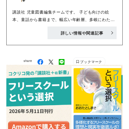
講談社 児童図書編集チームです。 子ども向けの絵
本、童話から書籍まで、幅広い年齢層、多岐にわたる
内容で、「おもしろくてタメになる」書籍を刊行中！
詳しい情報や関連記事
Twitter :@Kodansha_jidou YA! Entertainmentの
Twitter :@KODANSHA_YA_PR
share
ブックマーク