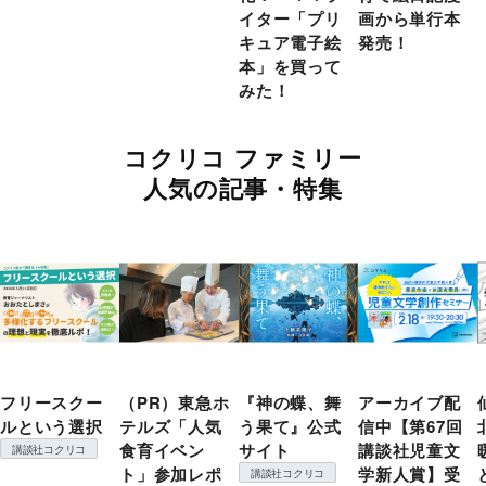
イター「プリ
画から単行本
キュア電子絵
発売！
本」を買って
みた！
コクリコ ファミリー
人気の記事・特集
フリースクー
（PR）東急ホ
『神の蝶、舞
アーカイブ配
ルという選択
テルズ「人気
う果て』公式
信中【第67回
食育イベン
サイト
講談社児童文
講談社コクリコ
ト」参加レポ
学新人賞】受
講談社コクリコ