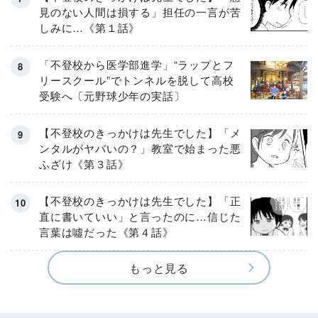
見のない人間は損する」担任の一言が苦
しみに…《第１話》
「不登校から医学部進学」“ラップとフ
リースクール”でトンネルを脱して高校
受験へ〔元野球少年の実話〕
【不登校のきっかけは先生でした】「メ
ンタルがヤバいの？」教室で始まった悪
ふざけ《第３話》
【不登校のきっかけは先生でした】「正
直に書いていい」と言ったのに…信じた
言葉は噓だった《第４話》
もっと見る