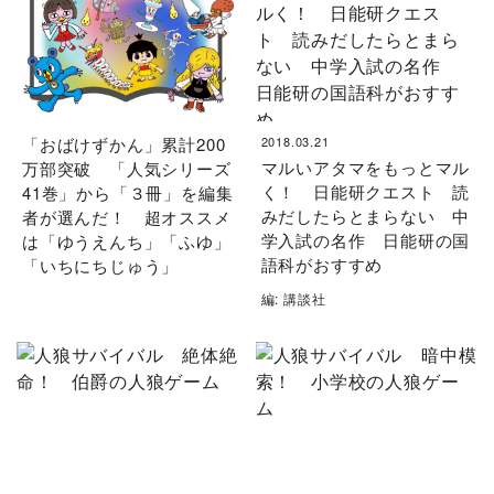
「おばけずかん」累計200
2018.03.21
マルいアタマをもっとマル
万部突破 「人気シリーズ
く！ 日能研クエスト 読
41巻」から「３冊」を編集
みだしたらとまらない 中
者が選んだ！ 超オススメ
学入試の名作 日能研の国
は「ゆうえんち」「ふゆ」
語科がおすすめ
「いちにちじゅう」
編: 講談社