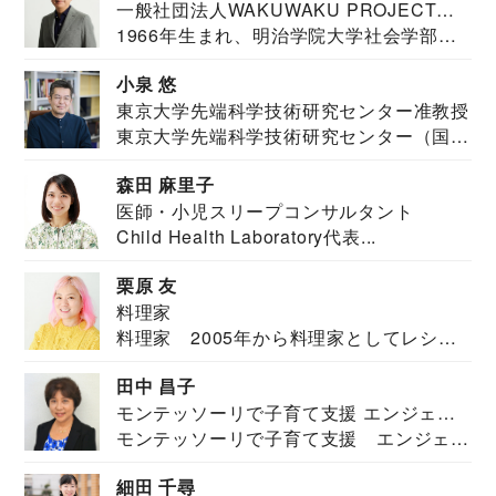
一般社団法人WAKUWAKU PROJECT
1966年生まれ、明治学院大学社会学部福
JAPAN代表・言語聴覚士・社会福祉士
祉学科卒業...
小泉 悠
東京大学先端科学技術研究センター准教授
東京大学先端科学技術研究センター（国際
安全保障構想...
森田 麻里子
医師・小児スリープコンサルタント
Child Health Laboratory代表...
栗原 友
料理家
料理家 2005年から料理家としてレシピ
を紹介。東...
田中 昌子
モンテッソーリで子育て支援 エンジェル
モンテッソーリで子育て支援 エンジェル
ズハウス研究所所長
ズハウス研究...
細田 千尋