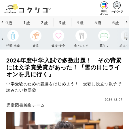
マイページ
講談社
コクリコ
0
1
2
3
4
5
6
歳
歳
歳
歳
歳
歳
歳
妊娠・出産
育児
健康・安全
食とレシピ
暮らし
絵本・
2024年度中学入試で多数出題！ その背景
には文学賞受賞があった！『雪の日にライ
オンを見に行く』
中学受験のための読書をはじめよう！ 受験に役立つ親子で
読みたい物語②
2024.12.07
児童図書編集チーム