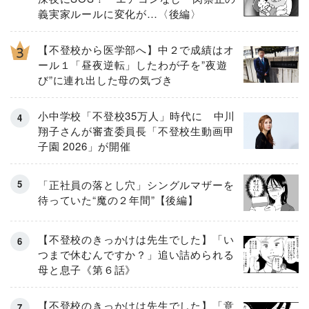
義実家ルールに変化が…〈後編〉
【不登校から医学部へ】中２で成績はオ
ール１「昼夜逆転」したわが子を”夜遊
び”に連れ出した母の気づき
小中学校「不登校35万人」時代に 中川
翔子さんが審査委員長「不登校生動画甲
子園 2026」が開催
「正社員の落とし穴」シングルマザーを
待っていた“魔の２年間”【後編】
【不登校のきっかけは先生でした】「い
つまで休むんですか？」追い詰められる
母と息子《第６話》
【不登校のきっかけは先生でした】「意