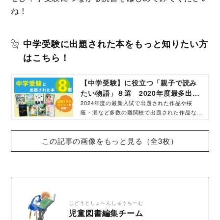
ね！
中学受験に出題された本をもっと知りたい方
はこちら！
【中学受験】に役立つ「親子で読み
たい物語」８選 2020年度最多出題
数を誇る王道作品〜最新出題まで
2024年度の最新入試で出題された作品や桜
蔭・灘など多数の難関校で出題された作品な
ど、今読むべき中学受験出題作品を厳選してご
紹介！
この記事の画像をもっと見る（全3枚）
じどうとしょへんしゅうちーむ
児童図書編集チーム