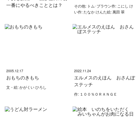
一番にやるべきこととは？
その他: トム･ブラウン作: こにし け
い作: たなか けんた絵: 萬田 翠
2005.12.17
2022.11.24
おもちのきもち
エルメスのえほん おさんぽ
ステッチ
文・絵: かがくい ひろし
作: １００％ＯＲＡＮＧＥ