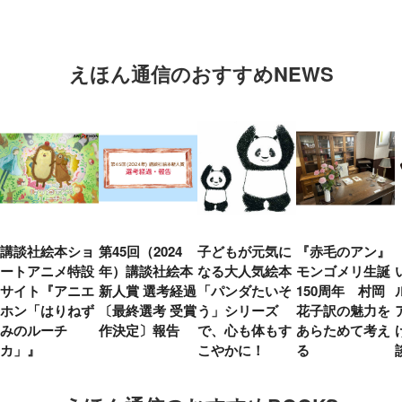
えほん通信のおすすめNEWS
講談社絵本ショ
第45回（2024
子どもが元気に
『赤毛のアン』
ートアニメ特設
年）講談社絵本
なる大人気絵本
モンゴメリ生誕
サイト『アニエ
新人賞 選考経過
「パンダたいそ
150周年 村岡
ホン「はりねず
〔最終選考 受賞
う」シリーズ
花子訳の魅力を
みのルーチ
作決定〕報告
で、心も体もす
あらためて考え
カ」』
こやかに！
る