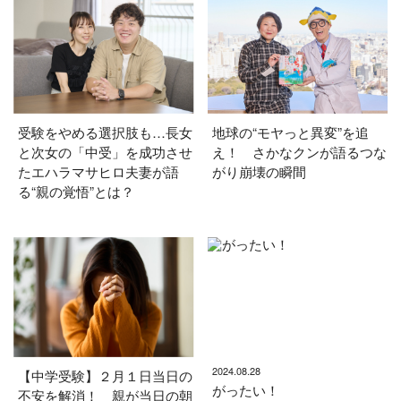
受験をやめる選択肢も…長女
地球の“モヤっと異変”を追
と次女の「中受」を成功させ
え！ さかなクンが語るつな
たエハラマサヒロ夫妻が語
がり崩壊の瞬間
る“親の覚悟”とは？
2024.08.28
【中学受験】２月１日当日の
がったい！
不安を解消！ 親が当日の朝