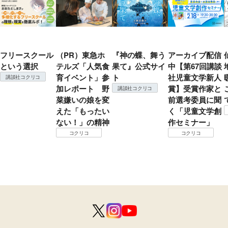
フリースクール
（PR）東急ホ
『神の蝶、舞う
アーカイブ配信
という選択
テルズ「人気食
果て』公式サイ
中【第67回講談
育イベント」参
ト
社児童文学新人
講談社コクリコ
加レポート 野
賞】受賞作家と
講談社コクリコ
菜嫌いの娘を変
前選考委員に聞
えた「もったい
く「児童文学創
ない！」の精神
作セミナー」
コクリコ
コクリコ