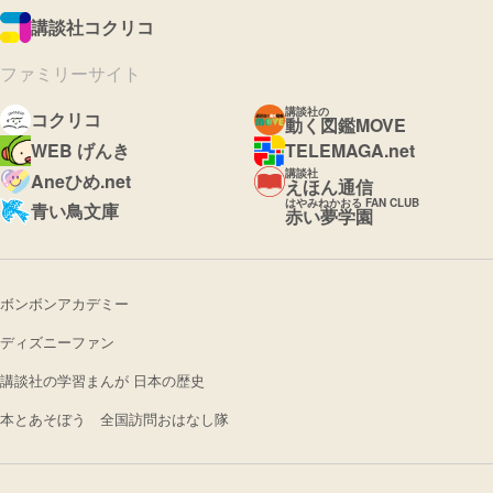
講談社コクリコ
ファミリーサイト
講談社の
コクリコ
動く図鑑MOVE
WEB げんき
TELEMAGA.net
講談社
Aneひめ.net
えほん通信
はやみねかおる FAN CLUB
青い鳥文庫
赤い夢学園
ボンボンアカデミー
ディズニーファン
講談社の学習まんが 日本の歴史
本とあそぼう 全国訪問おはなし隊