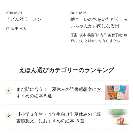
2016.03.24
2013.12.03
うどん対ラーメン
絵本 いのちをいただく み
いちゃんがお肉になる日
作: 田中 六大
原案: 坂本 義喜作: 内田 美智子絵: 魚
戸おさむとゆかいななかまたち
えほん選びカテゴリーのランキング
まだ間に合う！ 夏休みの読書感想文にお
1
すすめの絵本５選
【小学３年生・４年生向け】夏休みの「読
2
書感想文」におすすめの絵本 ３選