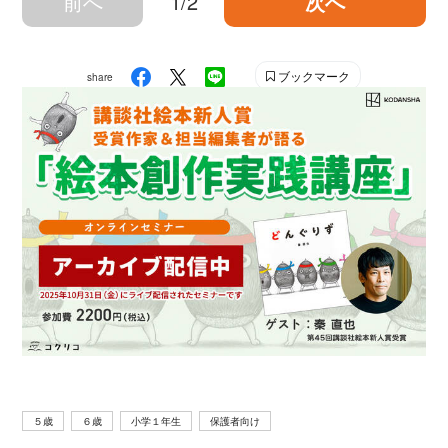
前へ
1/2
次へ
ブックマーク
share
５歳
６歳
小学１年生
保護者向け