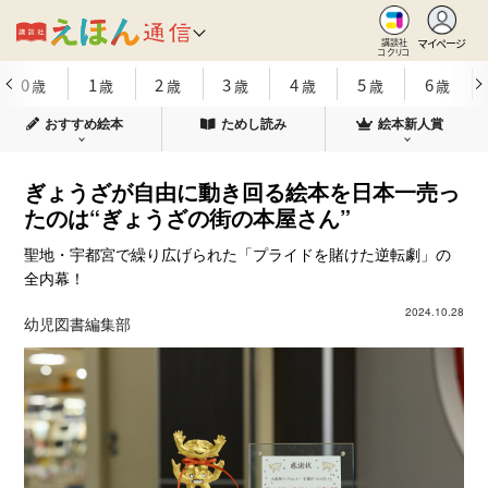
マイページ
講談社
コクリコ
0
1
2
3
4
5
6
歳
歳
歳
歳
歳
歳
歳
おすすめ絵本
ためし読み
絵本新人賞
ぎょうざが自由に動き回る絵本を日本一売っ
たのは“ぎょうざの街の本屋さん”
聖地・宇都宮で繰り広げられた「プライドを賭けた逆転劇」の
全内幕！
2024.10.28
幼児図書編集部