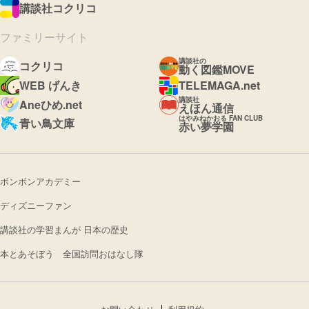
講談社コクリコ
ファミリーサイト
講談社の
コクリコ
動く図鑑MOVE
WEB げんき
TELEMAGA.net
講談社
Aneひめ.net
えほん通信
はやみねかおる FAN CLUB
青い鳥文庫
赤い夢学園
ボンボンアカデミー
ディズニーファン
講談社の学習まんが 日本の歴史
本とあそぼう 全国訪問おはなし隊