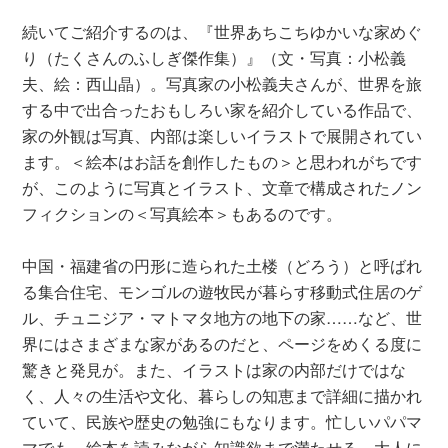
続いてご紹介するのは、『世界あちこちゆかいな家めぐ
り（たくさんのふしぎ傑作集）』（文・写真：小松義
夫、絵：西山晶）。写真家の小松義夫さんが、世界を旅
する中で出合ったおもしろい家を紹介している作品で、
家の外観は写真、内部は楽しいイラストで展開されてい
ます。＜絵本はお話を創作したもの＞と思われがちです
が、このように写真とイラスト、文章で構成されたノン
フィクションの＜写真絵本＞もあるのです。
中国・福建省の円形に造られた土楼（どろう）と呼ばれ
る集合住宅、モンゴルの遊牧民が暮らす移動式住居のゲ
ル、チュニジア・マトマタ地方の地下の家……など、世
界にはさまざまな家があるのだと、ページをめくる度に
驚きと発見が。また、イラストは家の内部だけではな
く、人々の生活や文化、暮らしの知恵まで詳細に描かれ
ていて、民族や歴史の勉強にもなります。忙しいパパマ
マでも、絵本を読みながら知識欲まで満たせる、大人に