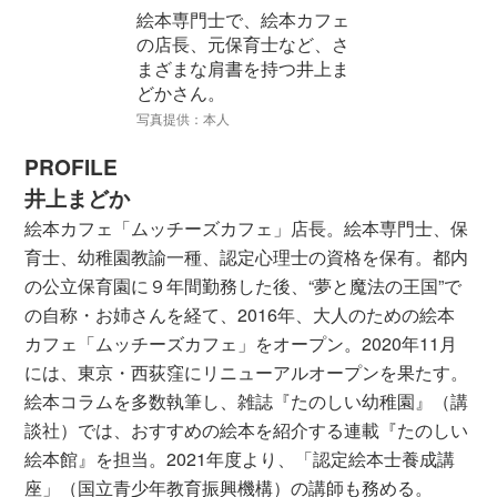
絵本専門士で、絵本カフェ
の店長、元保育士など、さ
まざまな肩書を持つ井上ま
どかさん。
写真提供：本人
PROFILE
井上まどか
絵本カフェ「ムッチーズカフェ」店長。絵本専門士、保
育士、幼稚園教諭一種、認定心理士の資格を保有。都内
の公立保育園に９年間勤務した後、“夢と魔法の王国”で
の自称・お姉さんを経て、2016年、大人のための絵本
カフェ「ムッチーズカフェ」をオープン。2020年11月
には、東京・西荻窪にリニューアルオープンを果たす。
絵本コラムを多数執筆し、雑誌『たのしい幼稚園』（講
談社）では、おすすめの絵本を紹介する連載『たのしい
絵本館』を担当。2021年度より、「認定絵本士養成講
座」（国立青少年教育振興機構）の講師も務める。