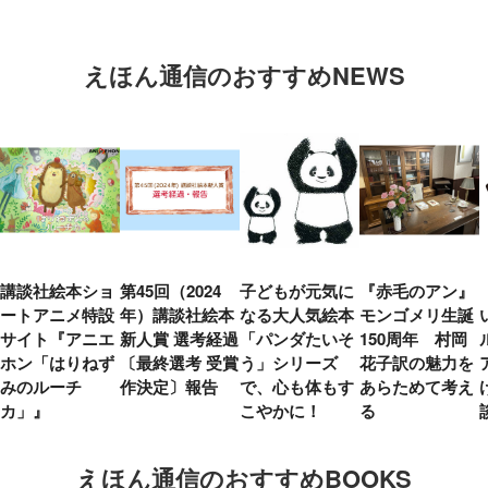
えほん通信のおすすめNEWS
講談社絵本ショ
第45回（2024
子どもが元気に
『赤毛のアン』
ートアニメ特設
年）講談社絵本
なる大人気絵本
モンゴメリ生誕
サイト『アニエ
新人賞 選考経過
「パンダたいそ
150周年 村岡
ホン「はりねず
〔最終選考 受賞
う」シリーズ
花子訳の魅力を
みのルーチ
作決定〕報告
で、心も体もす
あらためて考え
カ」』
こやかに！
る
えほん通信のおすすめBOOKS