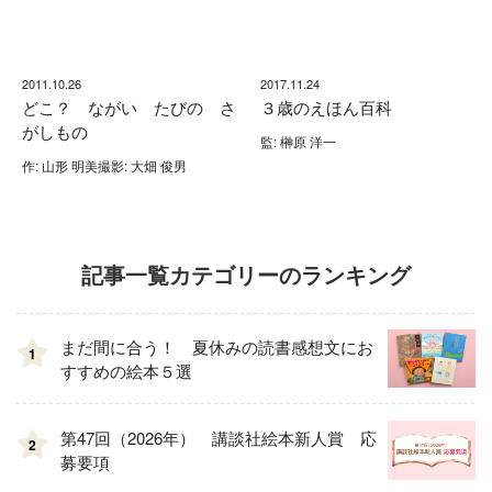
2011.10.26
2017.11.24
どこ？ ながい たびの さ
３歳のえほん百科
がしもの
監: 榊原 洋一
作: 山形 明美撮影: 大畑 俊男
記事一覧カテゴリーのランキング
まだ間に合う！ 夏休みの読書感想文にお
1
すすめの絵本５選
第47回（2026年） 講談社絵本新人賞 応
2
募要項