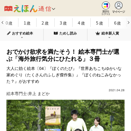
マイページ
講談社
コクリコ
0
1
2
3
4
5
6
歳
歳
歳
歳
歳
歳
歳
おすすめ絵本
ためし読み
絵本新人賞
おでかけ欲求を満たそう！ 絵本専門士が選
ぶ「海外旅行気分にひたれる」３冊
大人に効く絵本〔04〕『ぼくのたび』『世界あちこちゆかいな
家めぐり（たくさんのふしぎ傑作集）』『ぼくのねこみなかっ
た？』がおすすめ
2021.04.28
絵本専門士:
井上 まどか