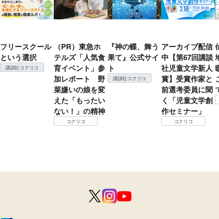
フリースクール
（PR）東急ホ
『神の蝶、舞う
アーカイブ配信
という選択
テルズ「人気食
果て』公式サイ
中【第67回講談
育イベント」参
ト
社児童文学新人
講談社コクリコ
加レポート 野
賞】受賞作家と
講談社コクリコ
菜嫌いの娘を変
前選考委員に聞
えた「もったい
く「児童文学創
ない！」の精神
作セミナー」
コクリコ
コクリコ