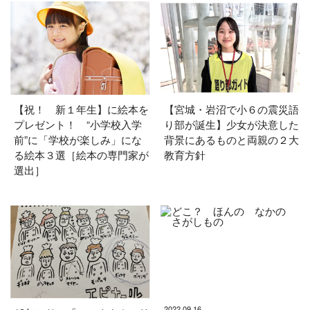
【祝！ 新１年生】に絵本を
【宮城・岩沼で小６の震災語
プレゼント！ “小学校入学
り部が誕生】少女が決意した
前”に「学校が楽しみ」にな
背景にあるものと両親の２大
る絵本３選［絵本の専門家が
教育方針
選出］
2022.09.16