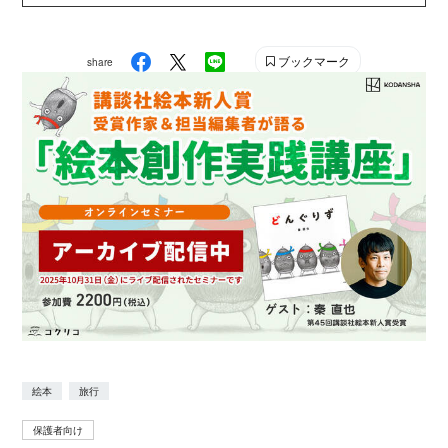
東京・西荻窪にリニューアルオープンを果たす。絵本コ
ラムを多数執筆し、雑誌『たのしい幼稚園』（講談社）
ブックマーク
share
では、おすすめの絵本を紹介する連載『たのしい絵本
館』を担当。2021年度より、「認定絵本士養成講座」
（国立青少年教育振興機構）の講師も務める。 ムッチー
ズカフェ 公式サイト https://mucchis-
cafe.jimdofree.com/ ムッチーズカフェ Twitter
https://twitter.com/mucchiscafe
絵本
旅行
保護者向け