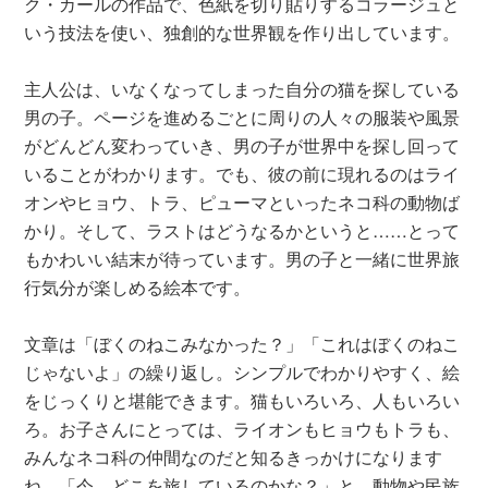
ク・カールの作品で、色紙を切り貼りするコラージュと
いう技法を使い、独創的な世界観を作り出しています。
主人公は、いなくなってしまった自分の猫を探している
男の子。ページを進めるごとに周りの人々の服装や風景
がどんどん変わっていき、男の子が世界中を探し回って
いることがわかります。でも、彼の前に現れるのはライ
オンやヒョウ、トラ、ピューマといったネコ科の動物ば
かり。そして、ラストはどうなるかというと……とって
もかわいい結末が待っています。男の子と一緒に世界旅
行気分が楽しめる絵本です。
文章は「ぼくのねこみなかった？」「これはぼくのねこ
じゃないよ」の繰り返し。シンプルでわかりやすく、絵
をじっくりと堪能できます。猫もいろいろ、人もいろい
ろ。お子さんにとっては、ライオンもヒョウもトラも、
みんなネコ科の仲間なのだと知るきっかけになります
ね。「今、どこを旅しているのかな？」と、動物や民族