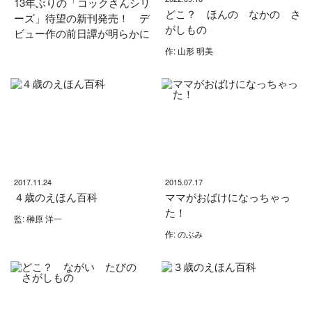
13年ぶりの「コックさんシリ
どこ？ ほんの なかの さ
ーズ」待望の新刊発売！ デ
がしもの
ビュー作の前日譚が明らかに
作: 山形 明美
2017.11.24
2015.07.17
４歳のえほん百科
ママがおばけになっちゃっ
た！
監: 榊原 洋一
作: のぶみ