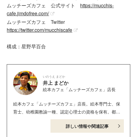
ムッチーズカフェ 公式サイト
https://mucchis-
cafe.jimdofree.com/
ムッチーズカフェ Twitter
https://twitter.com/mucchiscafe
構成：星野早百合
いのうえ まどか
井上 まどか
絵本カフェ「ムッチーズカフェ」店長
絵本カフェ「ムッチーズカフェ」店長。絵本専門士、保
育士、幼稚園教諭一種、認定心理士の資格を保有。都内
の公立保育園に９年間勤務した後、“夢と魔法の王国”での
詳しい情報や関連記事
自称・お姉さんを経て、2016年、大人のための絵本カフ
ェ「ムッチーズカフェ」をオープン。 2020年11月には、