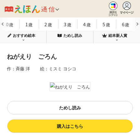
マイページ
講談社
コクリコ
0
1
2
3
4
5
6
歳
歳
歳
歳
歳
歳
歳
おすすめ絵本
ためし読み
絵本新人賞
ねがえり ごろん
作：斉藤 洋 絵：ミスミ ヨシコ
ためし読み
購入はこちら