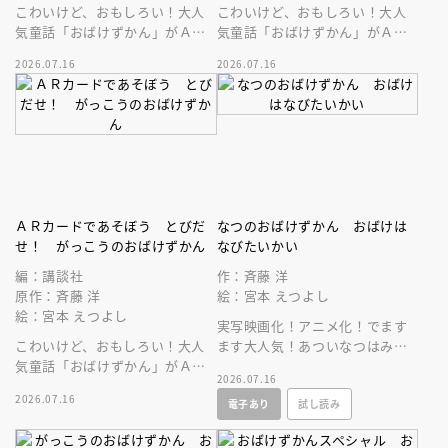
こわいけど、おもしろい！大人
こわいけど、おもしろい！大人
気童話「おばけずかん」がＡＲ
気童話「おばけずかん」がＡＲ
カードゲームになって登場。
カードゲームになって登場。
2026.07.16
2026.07.16
ＡＲカードであそぼう とびだ
なつのおばけずかん おばけは
せ！ がっこうのおばけずかん
なびたいかい
編：講談社
作：斉藤 洋
原作：斉藤 洋
絵：宮本 えつよし
絵：宮本 えつよし
実写映画化！アニメ化！でます
こわいけど、おもしろい！大人
ます大人気！あついなつはみの
気童話「おばけずかん」がＡＲ
まわりにこわーいおばけがいっ
2026.07.16
カードゲームになって登場。
ぱい、でもこの本をよめばだい
2026.07.16
電子あり
試し読み
じょうぶ！