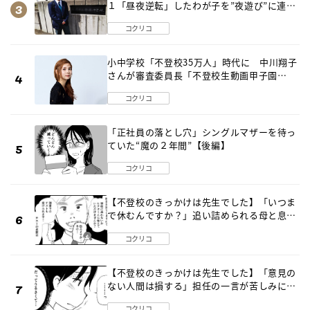
１「昼夜逆転」したわが子を”夜遊び”に連れ
出した母の気づき
コクリコ
小中学校「不登校35万人」時代に 中川翔子
さんが審査委員長「不登校生動画甲子園
2026」が開催
コクリコ
「正社員の落とし穴」シングルマザーを待っ
ていた“魔の２年間”【後編】
コクリコ
【不登校のきっかけは先生でした】「いつま
で休むんですか？」追い詰められる母と息子
《第６話》
コクリコ
【不登校のきっかけは先生でした】「意見の
ない人間は損する」担任の一言が苦しみに…
《第１話》
コクリコ