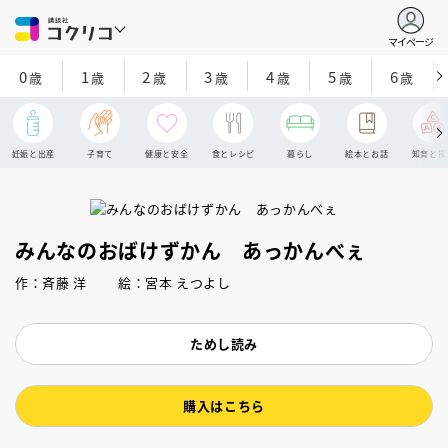
マイページ
0
1
2
3
4
5
6
歳
歳
歳
歳
歳
歳
歳
妊娠と出産
子育て
健康と安全
食とレシピ
暮らし
絵本とお話
知育と探
みんなのおばけずかん あっかんべぇ
作：斉藤 洋 絵：宮本 えつよし
ためし読み
購入はこちら