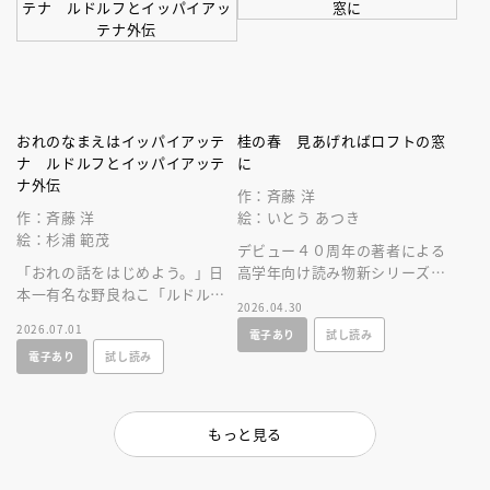
おれのなまえはイッパイアッテ
桂の春 見あげればロフトの窓
ナ ルドルフとイッパイアッテ
に
ナ外伝
作：斉藤 洋
作：斉藤 洋
絵：いとう あつき
絵：杉浦 範茂
デビュー４０周年の著者による
「おれの話をはじめよう。」日
高学年向け読み物新シリーズ。
本一有名な野良ねこ「ルドルフ
少年と女性の幽霊が出会う、少
2026.04.30
とイッパイアッテナ」誕生４０
し不穏なファンタジー。
2026.07.01
電子あり
試し読み
年！待望六巻目はイッパイアッ
電子あり
試し読み
テナの物語。
もっと見る