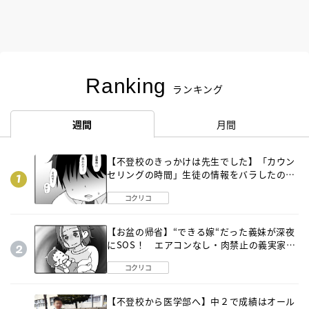
Ranking
ランキング
週間
月間
【不登校のきっかけは先生でした】「カウン
セリングの時間」生徒の情報をバラしたの
は…《第２話》
コクリコ
【お盆の帰省】“できる嫁“だった義妹が深夜
にSOS！ エアコンなし・肉禁止の義実家ル
ールに変化が…〈後編〉
コクリコ
【不登校から医学部へ】中２で成績はオール