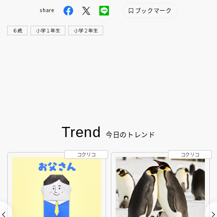
ブックマーク
share
６歳
小学１年生
小学２年生
Trend
今日のトレンド
コクリコ
コクリコ