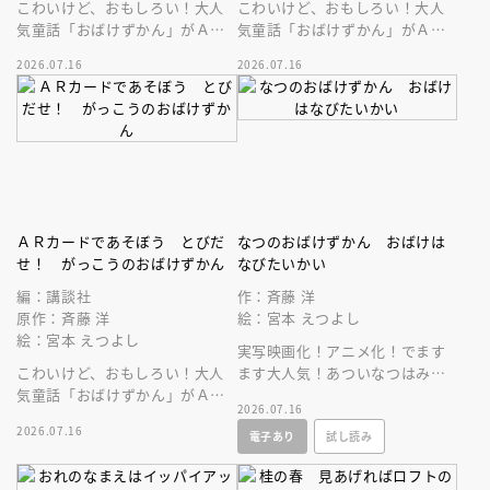
こわいけど、おもしろい！大人
こわいけど、おもしろい！大人
気童話「おばけずかん」がＡＲ
気童話「おばけずかん」がＡＲ
カードゲームになって登場。
カードゲームになって登場。
2026.07.16
2026.07.16
ＡＲカードであそぼう とびだ
なつのおばけずかん おばけは
せ！ がっこうのおばけずかん
なびたいかい
編：講談社
作：斉藤 洋
原作：斉藤 洋
絵：宮本 えつよし
絵：宮本 えつよし
実写映画化！アニメ化！でます
こわいけど、おもしろい！大人
ます大人気！あついなつはみの
気童話「おばけずかん」がＡＲ
まわりにこわーいおばけがいっ
2026.07.16
カードゲームになって登場。
ぱい、でもこの本をよめばだい
2026.07.16
電子あり
試し読み
じょうぶ！