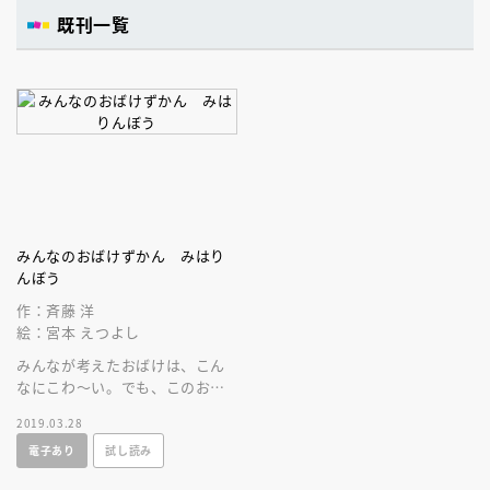
既刊一覧
みんなのおばけずかん みはり
んぼう
作：斉藤 洋
絵：宮本 えつよし
みんなが考えたおばけは、こん
なにこわ～い。でも、このお話
を読めばだいじょうぶ！４０万
2019.03.28
部人気シリーズ最新刊は読者参
電子あり
試し読み
加型第２弾！