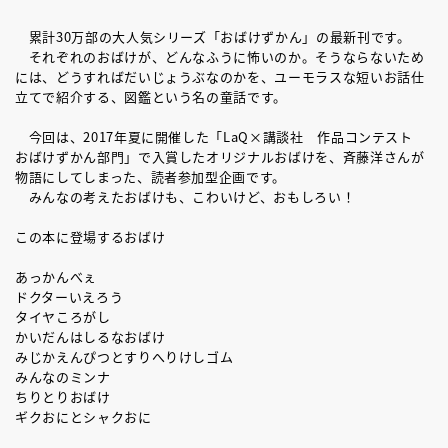
累計30万部の大人気シリーズ「おばけずかん」の最新刊です。
それぞれのおばけが、どんなふうに怖いのか。そうならないため
には、どうすればだいじょうぶなのかを、ユーモラスな短いお話仕
立てで紹介する、図鑑という名の童話です。
今回は、2017年夏に開催した「LaQ×講談社 作品コンテスト
おばけずかん部門」で入賞したオリジナルおばけを、斉藤洋さんが
物語にしてしまった、読者参加型企画です。
みんなの考えたおばけも、こわいけど、おもしろい！
この本に登場するおばけ
あっかんべぇ
ドクターいえろう
タイヤころがし
かいだんはしるなおばけ
みじかえんぴつとすりへりけしゴム
みんなのミンナ
ちりとりおばけ
ギクおにとシャクおに