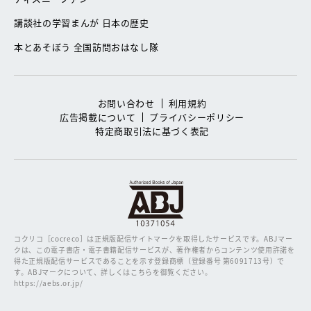
講談社の学習まんが 日本の歴史
本とあそぼう 全国訪問おはなし隊
お問い合わせ
利用規約
広告掲載について
プライバシーポリシー
特定商取引法に基づく表記
コクリコ［cocreco］は正規版配信サイトマークを取得したサービスです。
ABJマー
クは、この電子書店・電子書籍配信サービスが、著作権者からコンテンツ使用許諾を
得た正規版配信サービスであることを示す登録商標（登録番号 第6091713号）で
す。ABJマークについて、詳しくはこちらを御覧ください。
https://aebs.or.jp/