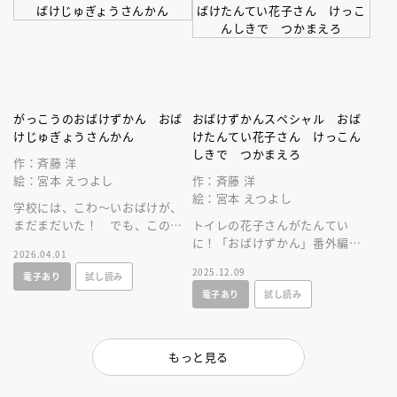
がっこうのおばけずかん おば
おばけずかんスペシャル おば
けじゅぎょうさんかん
けたんてい花子さん けっこん
しきで つかまえろ
作：斉藤 洋
絵：宮本 えつよし
作：斉藤 洋
絵：宮本 えつよし
学校には、こわ～いおばけが、
まだまだいた！ でも、このお
トイレの花子さんがたんてい
話を読めばだいじょうぶ。大人
に！「おばけずかん」番外編、
2026.04.01
気「おばけずかん」シリーズ。
シリーズいちの人気キャラ花子
2025.12.09
電子あり
試し読み
さんがしょうてんがいのじけん
電子あり
試し読み
をかいけつ！
もっと見る