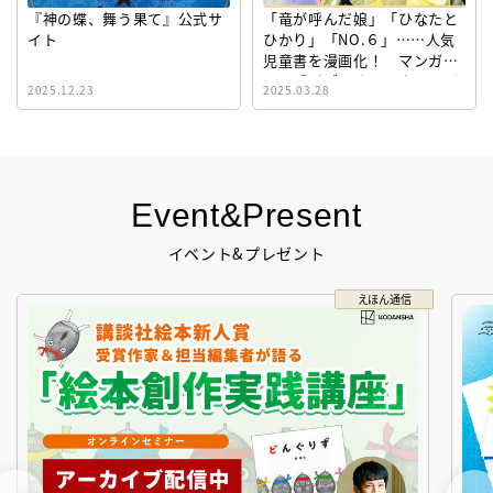
『神の蝶、舞う果て』公式サ
「竜が呼んだ娘」「ひなたと
イト
ひかり」「NO.６」……人気
児童書を漫画化！ マンガサ
イト『ビブリオシリウス』誕
2025.12.23
2025.03.28
生！
Event&Present
イベント&プレゼント
えほん通信