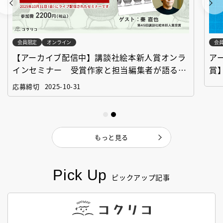
会員限定
オンライン
会
【アーカイブ配信中】講談社絵本新人賞オンラ
ア
インセミナー 受賞作家と担当編集者が語る
賞
「絵本創作実践講座」
作
応募締切
2025-10-31
もっと見る
Pick Up
ピックアップ記事