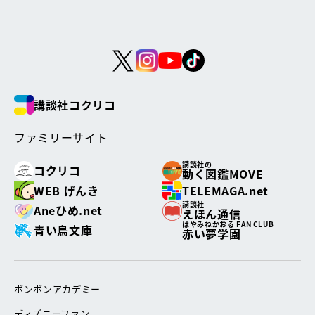
講談社コクリコ
ファミリーサイト
講談社の
コクリコ
動く図鑑MOVE
WEB げんき
TELEMAGA.net
講談社
Aneひめ.net
えほん通信
はやみねかおる FAN CLUB
青い鳥文庫
赤い夢学園
ボンボンアカデミー
ディズニーファン