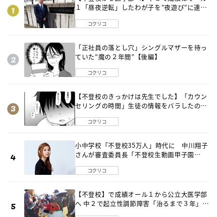
１「昼夜逆転」したわが子を”夜遊び”に連れ
出した母の気づき
コクリコ
「正社員の落とし穴」シングルマザーを待っ
ていた“魔の２年間”【後編】
コクリコ
【不登校のきっかけは先生でした】「カウン
セリングの時間」生徒の情報をバラしたの
は…《第２話》
コクリコ
小中学校「不登校35万人」時代に 中川翔子
さんが審査委員長「不登校生動画甲子園
2026」が開催
コクリコ
【不登校】で成績オール１から公立大医学部
へ 中２で起立性調節障害「治るまで３年」の
診断 そのとき母は