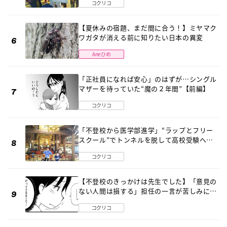
コクリコ
【夏休みの宿題、まだ間に合う！】ミヤマク
ワガタが消える前に知りたい日本の異変
Aneひめ
「正社員になれば安心」のはずが…シングル
マザーを待っていた“魔の２年間”【前編】
コクリコ
「不登校から医学部進学」“ラップとフリー
スクール”でトンネルを脱して高校受験へ
〔元野球少年の実話〕
コクリコ
【不登校のきっかけは先生でした】「意見の
ない人間は損する」担任の一言が苦しみに…
《第１話》
コクリコ