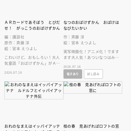
ＡＲカードであそぼう とびだ
なつのおばけずかん おばけは
せ！ がっこうのおばけずかん
なびたいかい
編：講談社
作：斉藤 洋
原作：斉藤 洋
絵：宮本 えつよし
絵：宮本 えつよし
実写映画化！アニメ化！でます
こわいけど、おもしろい！大人
ます大人気！あついなつはみの
気童話「おばけずかん」がＡＲ
まわりにこわーいおばけがいっ
2026.07.16
カードゲームになって登場。
ぱい、でもこの本をよめばだい
2026.07.16
電子あり
試し読み
じょうぶ！
おれのなまえはイッパイアッテ
桂の春 見あげればロフトの窓