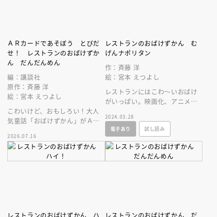
ＡＲカードであそぼう とびだ
レストランのおばけずかん む
せ！ レストランのおばけずか
げんナポリタン
ん だんだんめん
作：斉藤 洋
編：講談社
絵：宮本 えつよし
原作：斉藤 洋
レストランにはこわ～いおばけ
絵：宮本 えつよし
がいっぱい。映画化、アニメ化
こわいけど、おもしろい！大人
で大人気 １９０万部突破の大
2024.03.28
気童話「おばけずかん」がＡＲ
人気シリーズ最新刊！
電子あり
試し読み
カードゲームになって登場。
2026.07.16
レストランのおばけずかん ハ
レストランのおばけずかん だ