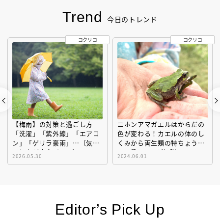
Trend
今日のトレンド
コクリコ
コクリコ
【梅雨】の対策と過ごし方
ニホンアマガエルはからだの
「洗濯」「紫外線」「エアコ
色が変わる！カエルの体のし
ン」「ゲリラ豪雨」…〔気象
くみから両生類の特ちょうま
予報士が完全ガイド〕
で図鑑MOVEが解説！
2026.05.30
2024.06.01
Editor’s Pick Up