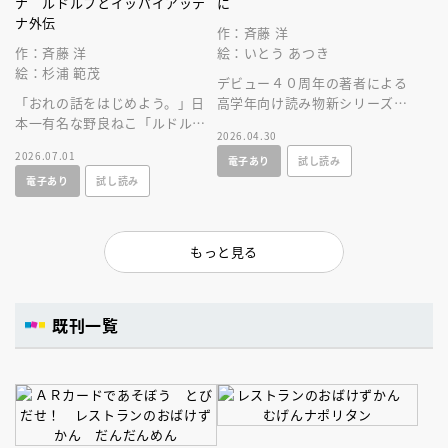
ナ ルドルフとイッパイアッテ
に
ナ外伝
作：斉藤 洋
作：斉藤 洋
絵：いとう あつき
絵：杉浦 範茂
デビュー４０周年の著者による
「おれの話をはじめよう。」日
高学年向け読み物新シリーズ。
本一有名な野良ねこ「ルドルフ
少年と女性の幽霊が出会う、少
2026.04.30
とイッパイアッテナ」誕生４０
し不穏なファンタジー。
2026.07.01
電子あり
試し読み
年！待望六巻目はイッパイアッ
電子あり
試し読み
テナの物語。
もっと見る
既刊一覧