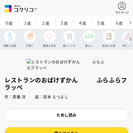
マイページ
0
1
2
3
4
5
6
歳
歳
歳
歳
歳
歳
歳
妊娠と出産
子育て
健康と安全
食とレシピ
暮らし
絵本とお話
知育と探
レストランのおばけずかん ふらふらフ
ラッペ
作：斉藤 洋 絵：宮本 えつよし
ためし読み