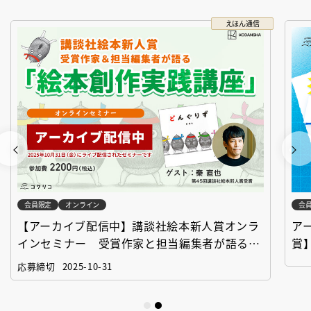
えほん通信
会員限定
オンライン
会
【アーカイブ配信中】講談社絵本新人賞オンラ
ア
インセミナー 受賞作家と担当編集者が語る
賞
「絵本創作実践講座」
作
応募締切
2025-10-31