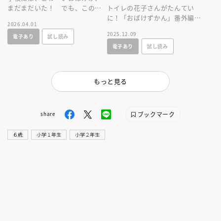
まだまだいた！ でも、このお
トイレの花子さんがたんてい
話を読めばだいじょうぶ。大人
に！「おばけずかん」番外編、
2026.04.01
気「おばけずかん」シリーズ。
シリーズいちの人気キャラ花子
2025.12.09
電子あり
試し読み
さんがしょうてんがいのじけん
電子あり
試し読み
をかいけつ！
もっと見る
ブックマーク
share
６歳
小学１年生
小学２年生