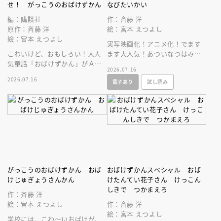
せ！ がっこうのおばけずかん
なびたいかい
編：講談社
作：斉藤 洋
原作：斉藤 洋
絵：宮本 えつよし
絵：宮本 えつよし
実写映画化！アニメ化！でます
こわいけど、おもしろい！大人
ます大人気！あついなつはみの
気童話「おばけずかん」がＡＲ
まわりにこわーいおばけがいっ
2026.07.16
カードゲームになって登場。
ぱい、でもこの本をよめばだい
2026.07.16
電子あり
試し読み
じょうぶ！
がっこうのおばけずかん おば
おばけずかんスペシャル おば
けじゅぎょうさんかん
けたんてい花子さん けっこん
しきで つかまえろ
作：斉藤 洋
絵：宮本 えつよし
作：斉藤 洋
絵：宮本 えつよし
学校には、こわ～いおばけが、