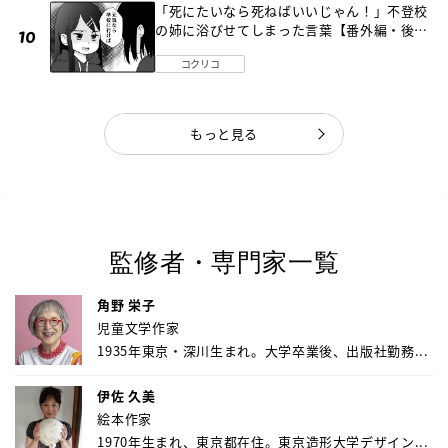
「死にたいなら死ねばいいじゃん！」不登校
の姉に浴びせてしまった言葉【番外編・後
編】
コクリコ
もっと見る
監修者・専門家一覧
角野 栄子
児童文学作家
1935年東京・深川生まれ。大学卒業後、出版社勤務...
伊佐 久美
絵本作家
1970年生まれ、東京都在住。東京造形大学デザイン...