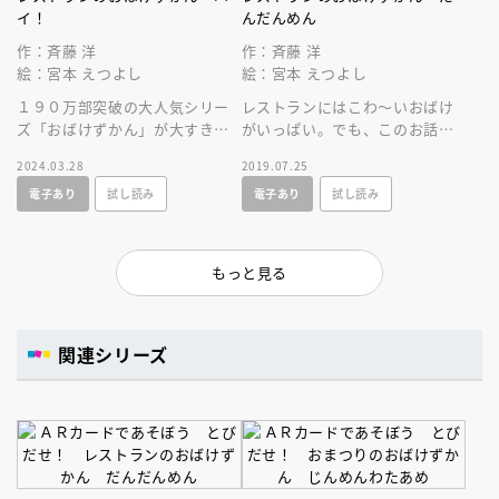
イ！
んだんめん
作：斉藤 洋
作：斉藤 洋
絵：宮本 えつよし
絵：宮本 えつよし
１９０万部突破の大人気シリー
レストランにはこわ～いおばけ
ズ「おばけずかん」が大すきな
がいっぱい。でも、このお話を
子たち、学年があがっても、レ
読めばだいじょうぶ！４０万部
2024.03.28
2019.07.25
ストランでたくさんのおばけに
人気シリーズ最新刊はレストラ
電子あり
試し読み
電子あり
試し読み
会えますよ！
ンのおばけ！
もっと見る
関連シリーズ