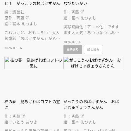
せ！ がっこうのおばけずかん
なびたいかい
編：講談社
作：斉藤 洋
原作：斉藤 洋
絵：宮本 えつよし
絵：宮本 えつよし
実写映画化！アニメ化！でます
こわいけど、おもしろい！大人
ます大人気！あついなつはみの
気童話「おばけずかん」がＡＲ
まわりにこわーいおばけがいっ
2026.07.16
カードゲームになって登場。
ぱい、でもこの本をよめばだい
2026.07.16
電子あり
試し読み
じょうぶ！
桂の春 見あげればロフトの窓
がっこうのおばけずかん おば
に
けじゅぎょうさんかん
作：斉藤 洋
作：斉藤 洋
絵：いとう あつき
絵：宮本 えつよし
デビュー４０周年の著者による
学校には、こわ～いおばけが、