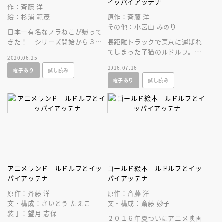
イッパイアッテナ
作：斉藤 洋
絵：杉浦 範茂
原作：斉藤 洋
その他：小宮山 みのり
日本一有名なノラねこが帰って
きた！ シリーズ開始から３０
長距離トラックで東京に運ばれ
年、待望の第５巻は、さらに成
てしまった子猫のルドルフ。そ
2020.06.25
長したルドルフとブッチーたち
こで出会ったボス猫・イッパイ
2016.07.16
電子あり
試し読み
が大活躍。
アッテナ。のら猫たちの友情と
電子あり
試し読み
成長の物語。
アニメランド ルドルフとイッ
ゴールド絵本 ルドルフとイッ
パイアッテナ
パイアッテナ
原作：斉藤 洋
原作：斉藤 洋
文・構成：さいとう たえこ
文・構成：斎藤 妙子
装丁：望月 志保
２０１６年夏ついにアニメ映画