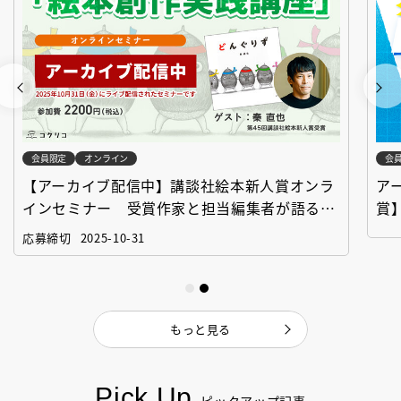
会員限定
オンライン
会
【アーカイブ配信中】講談社絵本新人賞オンラ
ア
インセミナー 受賞作家と担当編集者が語る
賞
「絵本創作実践講座」
作
応募締切
2025-10-31
もっと見る
Pick Up