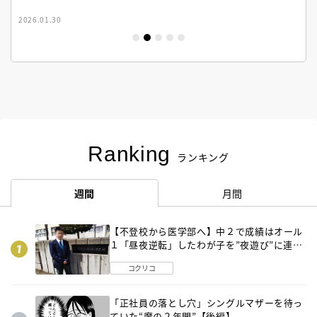
2026.01.30
Ranking
ランキング
週間
月間
【不登校から医学部へ】中２で成績はオール
１「昼夜逆転」したわが子を”夜遊び”に連れ
出した母の気づき
コクリコ
「正社員の落とし穴」シングルマザーを待っ
ていた“魔の２年間”【後編】