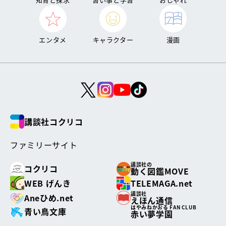
エンタメ
キャラクター
漫画
講談社コクリコ
ファミリーサイト
講談社の
コクリコ
動く図鑑MOVE
WEB げんき
TELEMAGA.net
講談社
Aneひめ.net
えほん通信
はやみねかおる FAN CLUB
青い鳥文庫
赤い夢学園