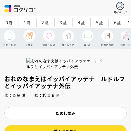
マイページ
0
1
2
3
4
5
6
歳
歳
歳
歳
歳
歳
歳
妊娠と出産
子育て
健康と安全
食とレシピ
暮らし
絵本とお話
知育と探
おれのなまえはイッパイアッテナ ルドルフ
とイッパイアッテナ外伝
作：斉藤 洋 絵：杉浦 範茂
ためし読み