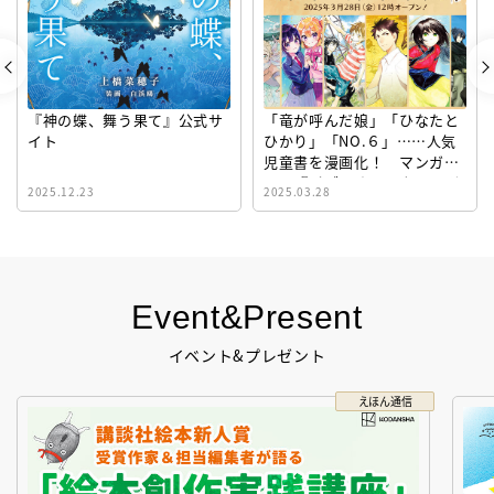
『神の蝶、舞う果て』公式サ
「竜が呼んだ娘」「ひなたと
イト
ひかり」「NO.６」……人気
児童書を漫画化！ マンガサ
イト『ビブリオシリウス』誕
2025.12.23
2025.03.28
生！
Event&Present
イベント&プレゼント
えほん通信