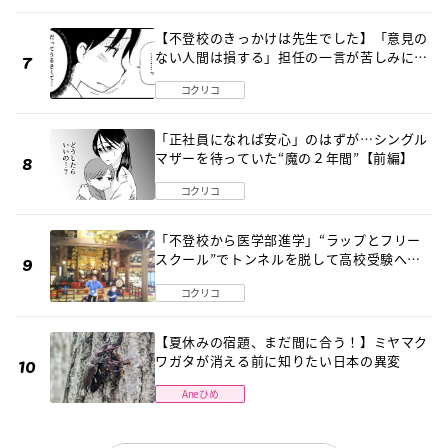
【不登校のきっかけは先生でした】「意見の
ない人間は損する」担任の一言が苦しみに…
《第１話》
コクリコ
「正社員になれば安心」のはずが…シングル
マザーを待っていた“魔の２年間”【前編】
コクリコ
「不登校から医学部進学」“ラップとフリー
スクール”でトンネルを脱して高校受験へ
〔元野球少年の実話〕
コクリコ
【夏休みの宿題、まだ間に合う！】ミヤマク
ワガタが消える前に知りたい日本の異変
Aneひめ