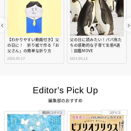
【わかりやすい動画付き】父
父の日に読みたい！パパ鳥た
の日に！ 折り紙で作る「お
ちの感動的な子育て生態4選
父さん」の簡単な折り方
｜図鑑MOVE
2026.05.17
2025.06.13
Editor’s Pick Up
編集部のおすすめ
講談社コクリコ
コクリコ