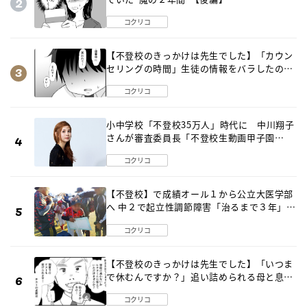
コクリコ
【不登校のきっかけは先生でした】「カウン
セリングの時間」生徒の情報をバラしたの
は…《第２話》
コクリコ
小中学校「不登校35万人」時代に 中川翔子
さんが審査委員長「不登校生動画甲子園
2026」が開催
コクリコ
【不登校】で成績オール１から公立大医学部
へ 中２で起立性調節障害「治るまで３年」の
診断 そのとき母は
コクリコ
【不登校のきっかけは先生でした】「いつま
で休むんですか？」追い詰められる母と息子
《第６話》
コクリコ