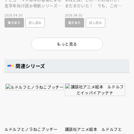
高学年向け読み物新シリーズ。
まだまだいた！ でも、このお
少年と女性の幽霊が出会う、少
話を読めばだいじょうぶ。大人
2026.04.30
2026.04.01
し不穏なファンタジー。
気「おばけずかん」シリーズ。
電子あり
試し読み
電子あり
試し読み
もっと見る
関連シリーズ
ルドルフとノラねこブッチー
講談社アニメ絵本 ルドルフと