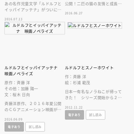
あの名作児童文学「ルドルフと
公開！二匹の猫の友情と成長を
イッパイアッテナ」がついに映
描いた感動ストーリーが、読み
2016.06.27
画に。その映画の名場面で構成
きかせにぴったりの絵本として
2016.07.13
された、かわいい絵本ができま
登場！
した！
ルドルフとイッパイアッテナ
ルドルフとスノーホワイト
映画ノベライズ
作：斉藤 洋
原作：斉藤 洋
絵：杉浦 範茂
その他：加藤 陽一
日本一有名なノラねこが帰って
文：桜木 日向
きた！ シリーズ開始から２５
斉藤洋原作、２０１６年夏公開
年、待望の第４巻では、ちょっ
2012.11.22
のＣＧアニメーション映画が小
ぴり成長したルドルフたちが活
電子あり
試し読み
説に。とても読みやすく、まる
躍します。
2016.06.09
で映画を見ているような感覚で
電子あり
試し読み
楽しめます！