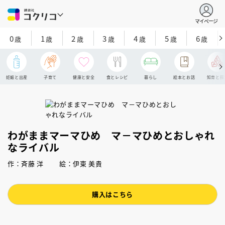
マイページ
0
1
2
3
4
5
6
歳
歳
歳
歳
歳
歳
歳
妊娠と出産
子育て
健康と安全
食とレシピ
暮らし
絵本とお話
知育と探
わがままマーマひめ マ－マひめとおしゃれ
なライバル
作：斉藤 洋 絵：伊東 美貴
購入はこちら