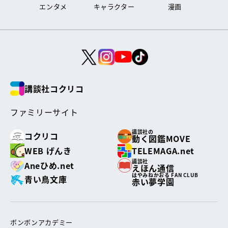
エンタメ
キャラクター
漫画
講談社コクリコ
ファミリーサイト
講談社の
コクリコ
動く図鑑MOVE
WEB げんき
TELEMAGA.net
講談社
Aneひめ.net
えほん通信
はやみねかおる FAN CLUB
青い鳥文庫
赤い夢学園
ボンボンアカデミー