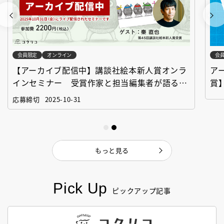
会員限定
オンライン
会
【アーカイブ配信中】講談社絵本新人賞オンラ
ア
インセミナー 受賞作家と担当編集者が語る
賞
「絵本創作実践講座」
作
応募締切
2025-10-31
もっと見る
Pick Up
ピックアップ記事