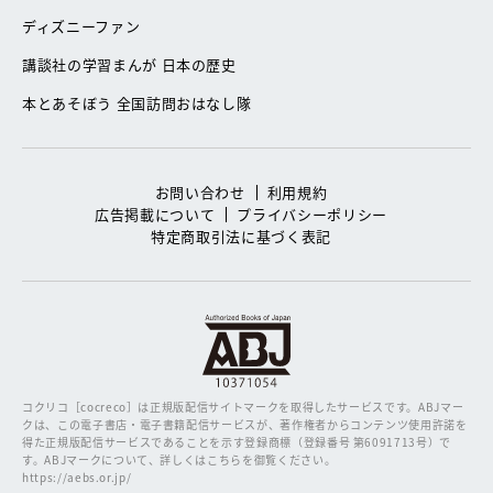
ディズニーファン
講談社の学習まんが 日本の歴史
本とあそぼう 全国訪問おはなし隊
お問い合わせ
利用規約
広告掲載について
プライバシーポリシー
特定商取引法に基づく表記
コクリコ［cocreco］は正規版配信サイトマークを取得したサービスです。
ABJマー
クは、この電子書店・電子書籍配信サービスが、著作権者からコンテンツ使用許諾を
得た正規版配信サービスであることを示す登録商標（登録番号 第6091713号）で
す。ABJマークについて、詳しくはこちらを御覧ください。
https://aebs.or.jp/