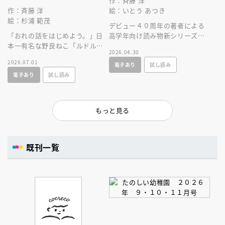
作：斉藤 洋
作：斉藤 洋
絵：いとう あつき
絵：杉浦 範茂
デビュー４０周年の著者による
「おれの話をはじめよう。」日
高学年向け読み物新シリーズ。
本一有名な野良ねこ「ルドルフ
少年と女性の幽霊が出会う、少
2026.04.30
とイッパイアッテナ」誕生４０
し不穏なファンタジー。
2026.07.01
電子あり
試し読み
年！待望六巻目はイッパイアッ
電子あり
試し読み
テナの物語。
もっと見る
既刊一覧