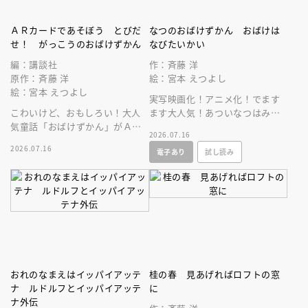
ＡＲカードであそぼう とびだ
なつのおばけずかん おばけは
せ！ がっこうのおばけずかん
なびたいかい
編：講談社
作：斉藤 洋
原作：斉藤 洋
絵：宮本 えつよし
絵：宮本 えつよし
実写映画化！アニメ化！でます
こわいけど、おもしろい！大人
ます大人気！あついなつはみの
気童話「おばけずかん」がＡＲ
まわりにこわーいおばけがいっ
2026.07.16
カードゲームになって登場。
ぱい、でもこの本をよめばだい
2026.07.16
電子あり
試し読み
じょうぶ！
おれのなまえはイッパイアッテ
桂の春 見あげればロフトの窓
ナ ルドルフとイッパイアッテ
に
ナ外伝