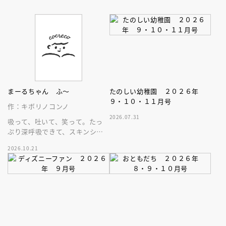
まーるちゃん ふ～
たのしい幼稚園 ２０２６年
９・１０・１１月号
作：キボリノコンノ
2026.07.31
吸って、吐いて、笑って。たっ
ぷり深呼吸できて、スキンシッ
プが楽しめる、大人気木彫作
2026.10.21
家、キボリノコンノ初のファー
ストブック。