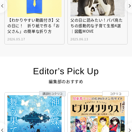
【わかりやすい動画付き】父
父の日に読みたい！パパ鳥た
の日に！ 折り紙で作る「お
ちの感動的な子育て生態4選
父さん」の簡単な折り方
｜図鑑MOVE
2026.05.17
2025.06.13
Editor’s Pick Up
編集部のおすすめ
講談社コクリコ
コクリコ