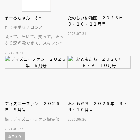
まーるちゃん ふ～
たのしい幼稚園 ２０２６年
９・１０・１１月号
作：キボリノコンノ
2026.07.31
吸って、吐いて、笑って。たっ
ぷり深呼吸できて、スキンシッ
プが楽しめる、大人気木彫作
2026.10.21
家、キボリノコンノ初のファー
ストブック。
ディズニーファン ２０２６
おともだち ２０２６年 ８・
年 ９月号
９・１０月号
編：ディズニーファン編集部
2026.06.26
2026.07.27
電子あり