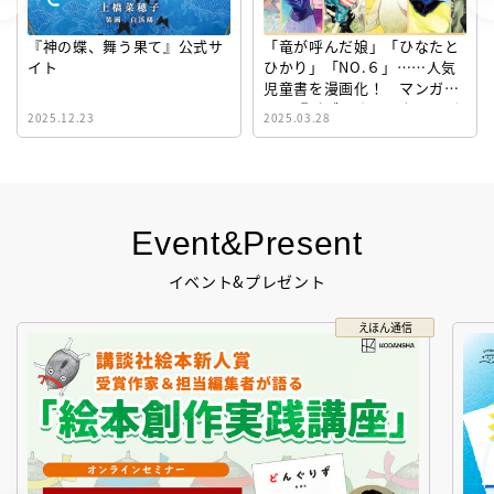
『神の蝶、舞う果て』公式サ
「竜が呼んだ娘」「ひなたと
イト
ひかり」「NO.６」……人気
児童書を漫画化！ マンガサ
イト『ビブリオシリウス』誕
2025.12.23
2025.03.28
生！
Event&Present
イベント&プレゼント
えほん通信