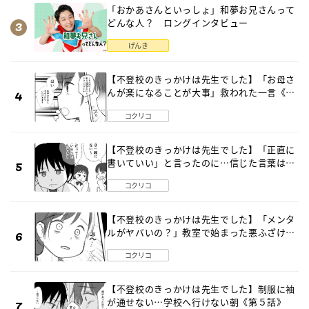
「おかあさんといっしょ」和夢お兄さんって
どんな人？ ロングインタビュー
げんき
【不登校のきっかけは先生でした】「お母さ
んが楽になることが大事」救われた一言《第
８話》
コクリコ
【不登校のきっかけは先生でした】「正直に
書いていい」と言ったのに…信じた言葉は噓
だった《第４話》
コクリコ
【不登校のきっかけは先生でした】「メンタ
ルがヤバいの？」教室で始まった悪ふざけ
《第３話》
コクリコ
【不登校のきっかけは先生でした】制服に袖
が通せない…学校へ行けない朝《第５話》