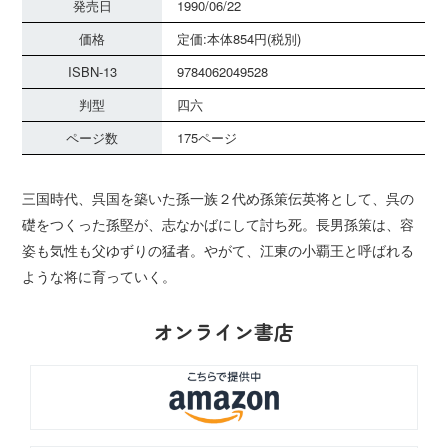
発売日
1990/06/22
価格
定価:本体854円(税別)
ISBN-13
9784062049528
判型
四六
ページ数
175ページ
三国時代、呉国を築いた孫一族２代め孫策伝英将として、呉の
礎をつくった孫堅が、志なかばにして討ち死。長男孫策は、容
姿も気性も父ゆずりの猛者。やがて、江東の小覇王と呼ばれる
ような将に育っていく。
オンライン書店