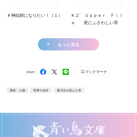
＃神絵師になりたい！（１）
ＫＺ’ Ｕｐｐｅｒ Ｆｉｌ
ｅ 死にふさわしい罪
もっと見る
ブックマーク
share
歴史・人物
世界の名作
東大生が読んだ本