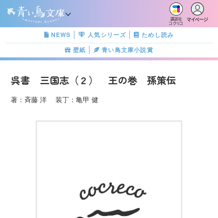
マイページ
講談社
コクリコ
NEWS
人気シリーズ
ためし読み
壁紙
青い鳥文庫小説賞
呉書 三国志（２） 王の巻 孫策伝
著：斉藤 洋 装丁：亀甲 健