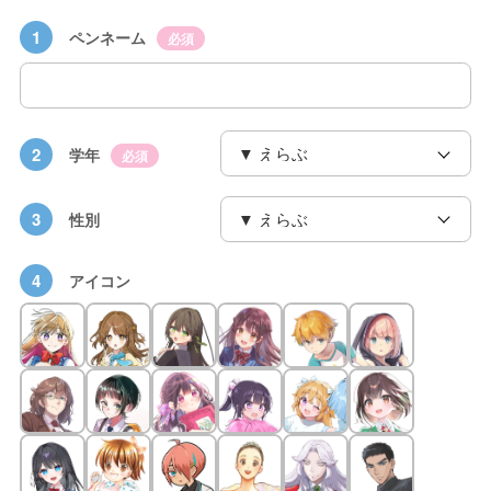
1
ペンネーム
必須
2
学年
必須
3
性別
4
アイコン