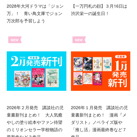
2028年大河ドラマは「ジョン
【一万円札の顔】３月16日は
万」！ 青い鳥文庫でジョン
渋沢栄一の誕生日！
万次郎を予習しよう
NEW
NEW
2026年２月発売 講談社の児
2026年１月発売 講談社の児
童書新刊まとめ！ 大人気癒
童書新刊まとめ！ 漫画『メ
やしの塗り絵本やファン待望
ダリスト』ノベライズ版や
のミリオンセラー学校物語の
「推し活」漫画最終巻など７
最新作など３作品
作品