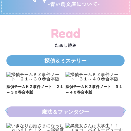
-青い鳥文庫について-
Read
ためし読み
探偵＆ミステリー
Ｋ
数
２１
探偵チームＫＺ事件ノート ３１
探偵チームＫＺ事件ノート １１
～４０巻合本版
～２０巻合本版
魔法＆ファンタジー
妖