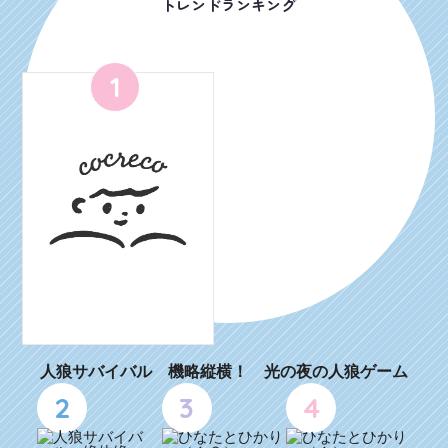
トレンドランキング
1
人狼サバイバル 機略縦横！ 光の夜の人狼ゲーム
2
3
4