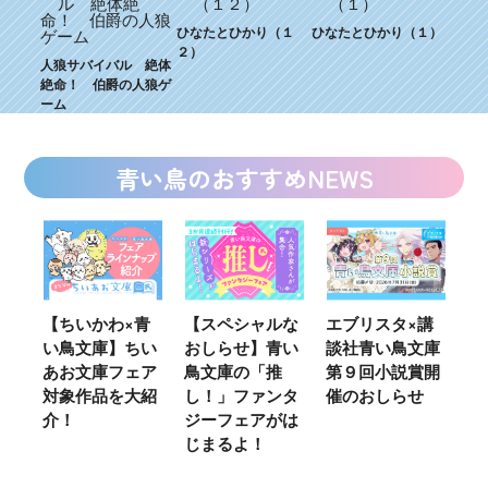
ひなたとひかり（１
ひなたとひかり（１）
２）
人狼サバイバル 絶体
絶命！ 伯爵の人狼ゲ
ーム
青い鳥のおすすめNEWS
ウ
【ちいかわ×青
【スペシャルな
エブリスタ×講
【
い鳥文庫】ちい
おしらせ】青い
談社青い鳥文庫
女
あお文庫フェア
鳥文庫の「推
第９回小説賞開
る
対象作品を大紹
し！」ファンタ
催のおしらせ
ミ
介！
ジーフェアがは
じまるよ！