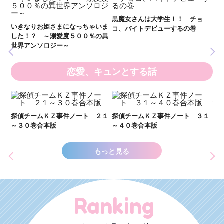
全
新 妖界ナビ・ルナ１～１１ 全
黒魔女さんは大学生！！ チョ
１１巻合本版
いま
コ、バイトデビューするの巻
の異
恋愛、キュンとする話
い
し
２１
探偵チームＫＺ事件ノート ３１
探偵チームＫＺ事件ノート １１
世
～４０巻合本版
～２０巻合本版
もっと見る
Ranking