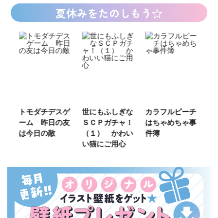
夏休みをたのしもう☆
ご
トモダチデスゲ
世にもふしぎな
カラフルピーチ
長
ーム 昨日の友
ＳＣＰガチャ！
はちゃめちゃ事
部
は今日の敵
（１） かわい
件簿
い猫にご用心