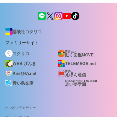
講談社コクリコ
ファミリーサイト
講談社の
コクリコ
動く図鑑MOVE
WEB げんき
TELEMAGA.net
講談社
Aneひめ.net
えほん通信
はやみねかおる FAN CLUB
青い鳥文庫
赤い夢学園
ボンボンアカデミー
ディズニーファン