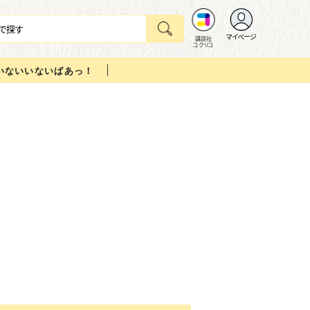
マイページ
講談社
コクリコ
いないいないばあっ！