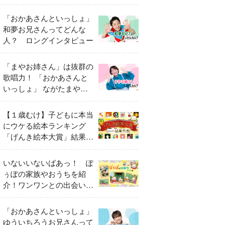
「おかあさんといっしょ」
和夢お兄さんってどんな
人？ ロングインタビュー
「まやお姉さん」は抜群の
歌唱力！ 「おかあさんと
いっしょ」 ながたまやさ
んってどんな人？
【１歳むけ】子どもに本当
にウケる絵本ランキング
「げんき絵本大賞」結果発
表
いないいないばあっ！ ぽ
ぅぽの家族やおうちを紹
介！ワンワンとの出会いの
瞬間も
「おかあさんといっしょ」
ゆういちろうお兄さんって