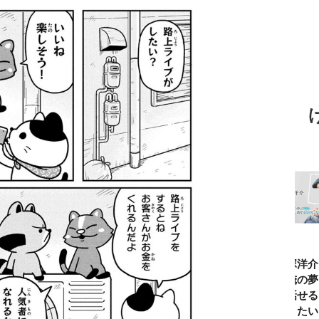
TBSアナ井上貴
ひろゆき「『自
長谷川あかり
窪塚洋介
博「アナウンサ
分はこれが得意
「料理家になる
の俺の夢
ーになろうと思
だ』という“思
片鱗なんて一ミ
と話せる
ったことは一度
い込み”は重
リもなかった」
なりたい