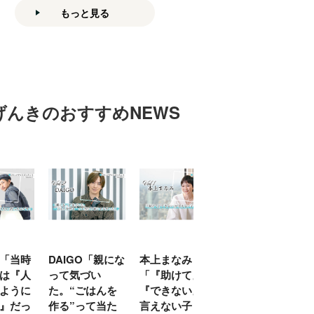
もっと見る
げんきのおすすめNEWS
「当時
DAIGO「親にな
本上まなみ
千原せいじ「子
は『人
って気づい
「『助けて』
育ては自分のイ
ように
た。“ごはんを
『できない』が
ヤな面に直面す
』だっ
作る”って当た
言えない子ども
ることが多かっ