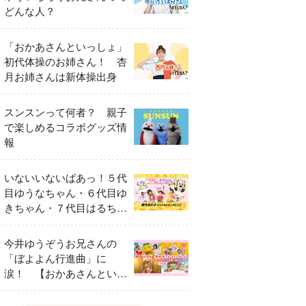
どんな人？
「おかあさんといっしょ」
初代体操のお姉さん！ 杏
月お姉さんは新体操出身
スンスンって何者？ 親子
で楽しめるコラボグッズ情
報
いないいないばあっ！５代
目ゆうなちゃん・６代目ゆ
きちゃん・７代目はるちゃ
ん スペシャルインタビュ
ー
今井ゆうぞうお兄さんの
「ぼよよん行進曲」に
涙！ 【おかあさんといっ
しょ65周年特別番組】