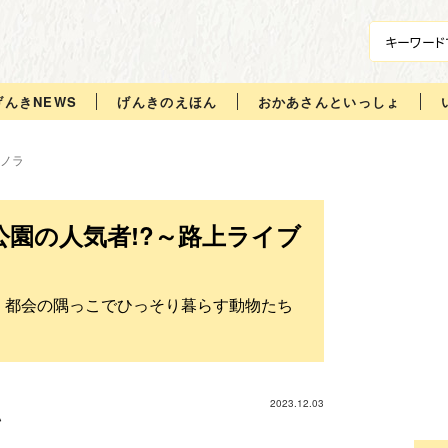
げんきNEWS
げんきのえほん
おかあさんといっしょ
ノラ
園の人気者!?～路上ライブ
 都会の隅っこでひっそり暮らす動物たち
2023.12.03
ハ