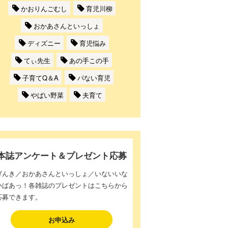
かおりんごむし
育児川柳
おかあさんといっしょ
ディズニー
育児悩み
てぃ先生
あの手この手
子育てQ＆A
パない育児
やばい野菜
夫育て
本誌アンケート＆プレゼント応募
げんき／おかあさんといっしょ／いないいな
いばあっ！各雑誌のプレゼントはこちらから
応募できます。
お申込み