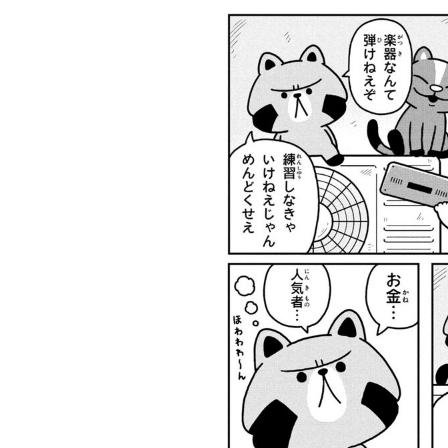
ツ
武田双雲「我が
横山だいすけ
元体操のお兄さ
夢を
家は両親を含め
「僕は『歌が好
ん小林よしひさ
こも
みんなADHD。
きな子』だった
「小３で観たあ
料
とにかく“今を
けど『歌がうま
の人の映画が人