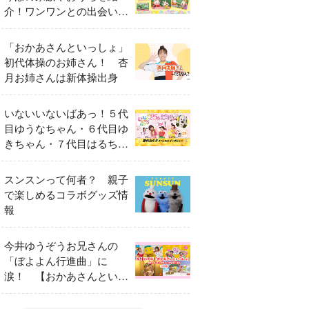
介！ワンワンとの出会いの
瞬間も
「おかあさんといっしょ」
初代体操のお姉さん！ 杏
月お姉さんは新体操出身
いないいないばあっ！５代
目ゆうなちゃん・６代目ゆ
きちゃん・７代目はるちゃ
ん スペシャルインタビュ
ー
スンスンって何者？ 親子
で楽しめるコラボグッズ情
報
今井ゆうぞうお兄さんの
「ぼよよん行進曲」に
涙！ 【おかあさんといっ
しょ65周年特別番組】