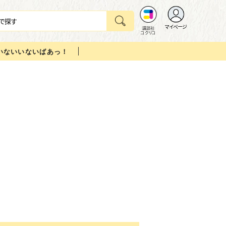
マイページ
講談社
コクリコ
いないいないばあっ！