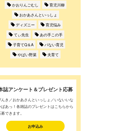
かおりんごむし
育児川柳
おかあさんといっしょ
ディズニー
育児悩み
てぃ先生
あの手この手
子育てQ＆A
パない育児
やばい野菜
夫育て
本誌アンケート＆プレゼント応募
げんき／おかあさんといっしょ／いないいな
いばあっ！各雑誌のプレゼントはこちらから
応募できます。
お申込み