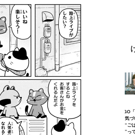
「『自
長谷川あかり
窪塚洋介「当時
DAIGO「親にな
が得意
「料理家になる
の俺の夢は『人
って気づい
う“思
片鱗なんて一ミ
と話せるように
た。“ごはんを
は重
リもなかった」
なりたい』だっ
作る”って当た