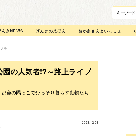
げんきNEWS
げんきのえほん
おかあさんといっしょ
ノラ
園の人気者!?～路上ライブ
 都会の隅っこでひっそり暮らす動物たち
2023.12.03
ハ