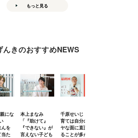
もっと見る
げんきのおすすめNEWS
本上まなみ
千原せいじ「子
ハナコ秋山寛貴
山口真
「『助けて』
育ては自分のイ
「美大を蹴って
に出た
『できない』が
ヤな面に直面す
お笑い芸人の道
は決し
言えない子ども
ることが多かっ
に。僕の役割は
ほうで