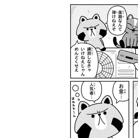
横山だいすけ
元体操のお兄さ
TBSアナ井上貴
ひろゆき
「僕は『歌が好
ん小林よしひさ
博「アナウンサ
分はこれ
きな子』だった
「小３で観たあ
ーになろうと思
だ』とい
けど『歌がうま
の人の映画が人
ったことは一度
い込み”