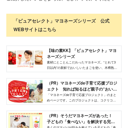
「ピュアセレクト」マヨネーズシリーズ 公式
WEBサイトはこちら
【味の素KK】「ピュアセレクト」マヨ
ネーズシリーズ
素材にとことんこだわったマヨネーズ。“とれて3
日以内”の新鮮でおいしいたまごを使い、木樽熟成
のモルト酢をブレンドして、さらにコクのあるま
ろやかな味わいになった「ピュアセレクト(R)」で
（PR）マヨネーズde子育て応援プロジ
す。
ェクト 知れば知るほど親子の“おいし
い”味方に！- コクリコ｜講談社
「マヨネーズde子育て応援プロジェクト」のまと
めページです。このプロジェクトは、コクリコ、
WEBげんき、Ane♡ひめと味の素「ピュアセレク
トマヨネーズ」が協力し、読者の皆様と一緒にマ
（PR）そうだマヨネーズがあった！
ヨネーズの魅力を再発見し、子育ての味方にして
子どもの「食べない」を解決する完食
もらおうというプロジェクトです。
マヨレシピ-WEBげんき｜講談社
多くのママパパが悩みを抱えている子どもの「食