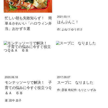
2021.03.11
忙しい朝も失敗知らず！ 簡
はんぶんこ！
単＆かわいい「ハロウィン弁
当」おかず５選
作: よねづ ゆうすけ
2020.06.18
2017.09.07
モンテッソーリで解決！ 子
スープに なりました
育ての悩みに今すぐ役立つＱ
作: 彦坂 有紀作: もりと いずみ
＆Ａ ６８
著: 田中 昌子