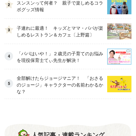
スンスンって何者？ 親子で楽しめるコラ
2
ボグッズ情報
子連れに最適！ キッズとママ・パパが楽
3
しめるレストラン＆カフェ〔上野篇〕
「パパはいや！」２歳児の子育てのお悩み
を現役保育士てぃ先生が解決！
全部解けたらジョージマニア！ 「おさる
のジョージ」キャラクターの名前わかるか
な？
人気記事・連載ランキング