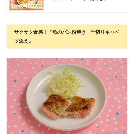
サクサク食感！『魚のパン粉焼き 千切りキャベ
ツ添え』