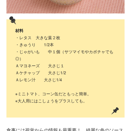
材料
・レタス 大きな葉２枚
・きゅうり 1/2本
・じゃがいも 中１個（サツマイモやカボチャでも
◎）
Ａマヨネーズ 大さじ１
Ａケチャップ 大さじ1/2
Ａレモン汁 大さじ1/4
※ミニトマト、コーン缶だともっと簡単。
※大人用にはこしょうをプラスしても。
食事には視覚からの情報も最重要！ 綺麗な色のソース