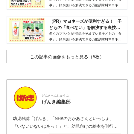
事」。好き嫌いを解決できる万能調味料マヨネー
ズを使った完食レシピ、意外な活用でいろいろな
食材が楽しく食べられる裏技レシピなど、マヨネ
（PR）マヨネーズが便利すぎる！ 子
ーズの魅力をご紹介します！
どもの「食べない」を解決する裏技マ
ヨレシピ-WEBげんき｜講談社
多くのママパパが悩みを抱えている子どもの「食
事」。好き嫌いを解決できる万能調味料マヨネー
ズを使った完食レシピ、意外な活用でいろいろな
食材が楽しく食べられる裏技レシピなど、マヨネ
この記事の画像をもっと見る（5枚）
ーズの魅力をご紹介します！
げんきへんしゅうぶ
げんき編集部
幼児雑誌「げんき」「NHKのおかあさんといっしょ」
「いないいないばあっ！」と、幼児向けの絵本を刊行し
ている講談社げんき編集部のサイトです。１・２・３歳