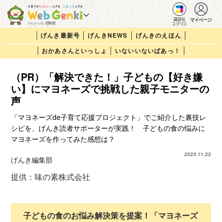
マイページ
講談社
コクリコ
げんき最新号
げんきNEWS
げんきのえほん
おかあさんといっしょ
いないいないばあっ！
（PR）「解決できた！」子どもの【好き嫌
い】にマヨネーズで挑戦した親子モニターの
声
「マヨネーズde子育て応援プロジェクト」でご紹介した裏技レ
シピを、げんき読者サポーターが実践！ 子どもの食の悩みに
マヨネーズを作ってみた感想は？
2023.11.22
げんき編集部
提供：味の素株式会社
子どもの食のお悩み解決策を提案！「マヨネーズ