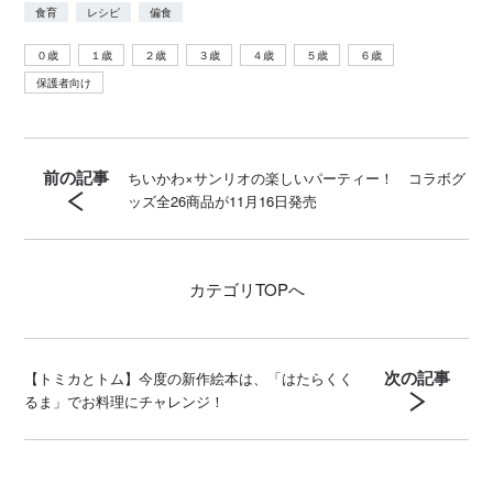
食育
レシピ
偏食
０歳
１歳
２歳
３歳
４歳
５歳
６歳
保護者向け
前の記事
ちいかわ×サンリオの楽しいパーティー！ コラボグ
ッズ全26商品が11月16日発売
カテゴリ
TOPへ
次の記事
【トミカとトム】今度の新作絵本は、「はたらくく
るま」でお料理にチャレンジ！