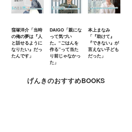
時
DAIGO「親にな
本上まなみ
千原せいじ「子
ハ
人
って気づい
「『助けて』
育ては自分のイ
「
に
た。“ごはんを
『できない』が
ヤな面に直面す
お
っ
作る”って当た
言えない子ども
ることが多かっ
に
り前じゃなかっ
だった」
た」
M
た」
キ
げんきのおすすめBOOKS