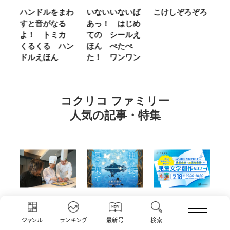
わ
いないいないば
こけしぞろぞろ
ＭＲ．ＭＥＮ
シ
あっ！ はじめ
ＬＩＴＴＬＥ
の
カ
ての シールえ
ＭＩＳＳ やさ
き
ン
ほん ぺたぺ
しいって なあ
あ
た！ ワンワン
に Ｂｅ Ｋｉ
ｎｄ
コクリコ ファミリー
人気の記事・特集
ホ
『神の蝶、舞う
アーカイブ配信
仙台の冬は東北
『
ジャンル
ランキング
最新号
検索
食
果て』公式サイ
中【第67回講談
地方では温
（