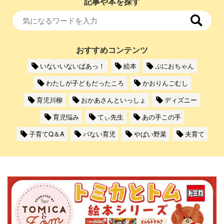
記事や本を探す
おすすめコンテンツ
いないいないばあっ！
絵本
ぷにおちゃん
わたしが子どもだったころ
かおりんごむし
育児川柳
おかあさんといっしょ
ディズニー
育児悩み
てぃ先生
あの手この手
子育てQ＆A
パない育児
やばい野菜
夫育て