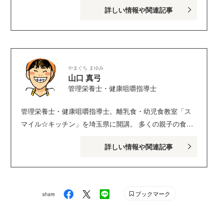
詳しい情報や関連記事
のお子さんがいるパパ・ママを中心に、おもしろくて役
に立つ子育てや絵本の情報が満載！ Instagram :
genki_magazine Twitter : @kodanshagenki LINE :
@genki
やまぐち まゆみ
山口 真弓
管理栄養士・健康咀嚼指導士
管理栄養士・健康咀嚼指導士。離乳食・幼児食教室「ス
マイル☆キッチン」を埼玉県に開講。 多くの親子の食
事・栄養に関する相談を行っている。食べない！ 噛ま
詳しい情報や関連記事
ない！ 好き嫌い！ 集中力がない！ などの食の悩み
を１人１人の成長発達・ご家庭に合わせて悩みを解決。
延べ3400組以上の親子の相談経験有。 著書に『子どもの
からだとこころが育つ６歳までの食事のホント』『はじ
ブックマーク
share
めてのおいしい離乳食』など。