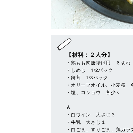
【材料：２人分】
・鶏もも肉唐揚げ用 ６切れ
・しめじ 1/2パック
・舞茸 1/3パック
・オリーブオイル、小麦粉 
・塩、コショウ 各少々
Ａ
・白ワイン 大さじ３
・牛乳 大さじ１
・白ごま、すりごま、鶏ガラ