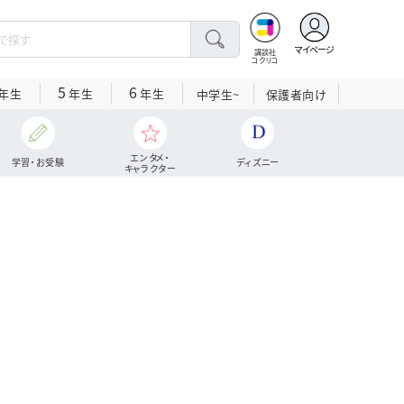
マイページ
講談社
コクリコ
5
6
年生
年生
年生
中学生~
保護者向け
エンタメ・
学習・お受験
ディズニー
キャラクター