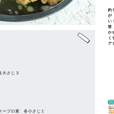
約
が
い
答
か
く
ア
各大さじ３
スープの素 各小さじ１