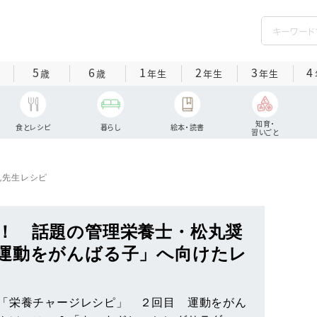
5
6
1
2
3
4
歳
歳
年生
年生
年生
知育・
食とレシピ
暮らし
絵本・読書
習いごと
丸先生レシピ
！ 話題の管理栄養士・松丸奨
運動をがんばる子」へ向けたレ
「栄養チャージレシピ」 ２回目 運動をがん