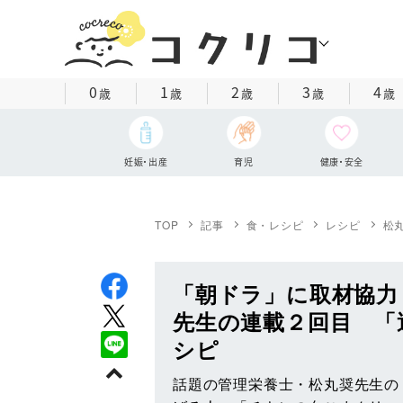
0
1
2
3
4
歳
歳
歳
歳
歳
妊娠・出産
育児
健康・安全
TOP
記事
食・レシピ
レシピ
松
「朝ドラ」に取材協力
先生の連載２回目 「
シピ
話題の管理栄養士・松丸奨先生の