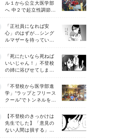
ル１から公立大医学部
へ 中２で起立性調節障
害「治るまで３年」の
診断 そのとき母は
「正社員になれば安
心」のはずが…シング
ルマザーを待ってい
た“魔の２年間”【前編】
「死にたいなら死ねば
いいじゃん！」不登校
の姉に浴びせてしまっ
た言葉【番外編・後
編】
「不登校から医学部進
学」“ラップとフリース
クール”でトンネルを脱
して高校受験へ〔元野
球少年の実話〕
【不登校のきっかけは
先生でした】「意見の
ない人間は損する」担
任の一言が苦しみに…