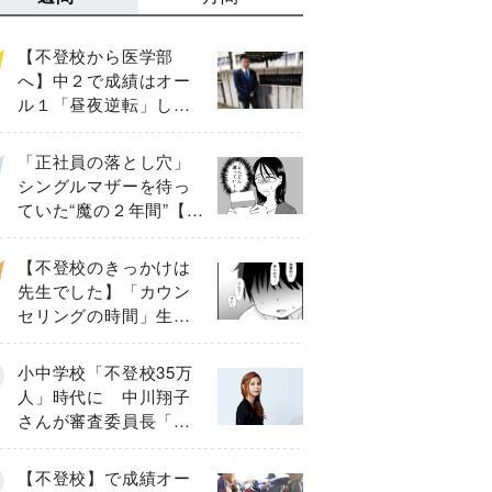
【不登校から医学部
へ】中２で成績はオー
ル１「昼夜逆転」した
わが子を”夜遊び”に連れ
出した母の気づき
「正社員の落とし穴」
シングルマザーを待っ
ていた“魔の２年間”【後
編】
【不登校のきっかけは
先生でした】「カウン
セリングの時間」生徒
の情報をバラしたの
は…《第２話》
小中学校「不登校35万
人」時代に 中川翔子
さんが審査委員長「不
登校生動画甲子園
2026」が開催
【不登校】で成績オー