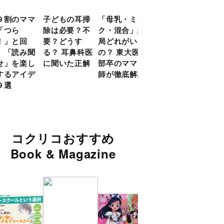
９割のママ
子どもの耳掃
「母乳・ミル
前頭葉の発達
現役
「つら
除は必要？不
ク・混合」結
ピークは10
談員
！」と回
要？どうす
局どれがいい
代！ 脳科学
に偏
 「読み聞
る？ 耳鼻科医
の？ 東大医学
的に子どもの
い」
せ」を楽し
に聞いた正解
部卒のママ医
「ならいご
由
するアイデ
師が徹底解説
と」を検証
９選
コクリコおすすめ
Book & Magazine