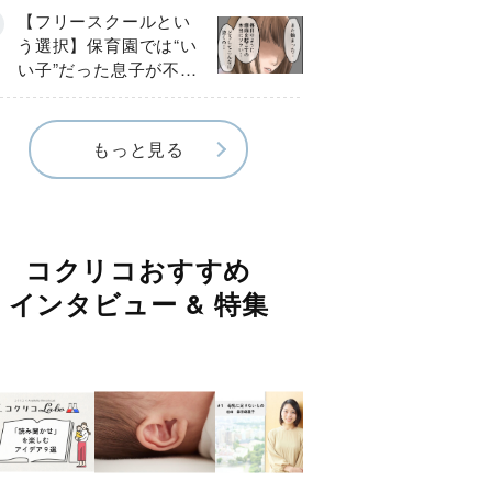
《第１話》
【フリースクールとい
う選択】保育園では“い
い子”だった息子が不登
校に…小学校入学後に
見えたSOS《第１話》
もっと見る
コクリコおすすめ
インタビュー & 特集