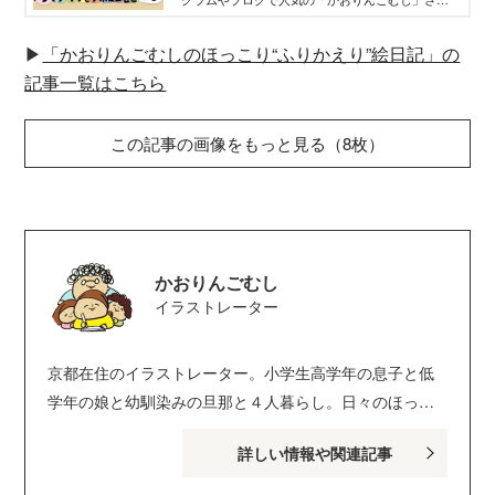
が、息子のさとしくんと、娘のまりちゃんが生ま
れたときからのことをふりかえる育児漫画絵日記
▶
「かおりんごむしのほっこり“ふりかえり”絵日記」の
連載。
記事一覧はこちら
この記事の画像をもっと見る（8枚）
かおりんごむし
イラストレーター
京都在住のイラストレーター。小学生高学年の息子と低
学年の娘と幼馴染みの旦那と４人暮らし。日々のほっこ
り&わたしの小さなしあわせをかいてます。「１日１日大
詳しい情報や関連記事
切に過ごしたい」がテーマ。 ブログ：かおりんごむしの
ほっこりブログ Instagram：kaoringomushi