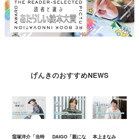
げんきのおすすめNEWS
塚洋介「当時
DAIGO「親にな
本上まなみ
千原せいじ