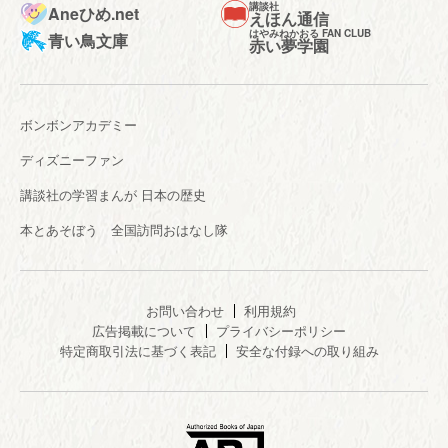
講談社
Aneひめ.net
えほん通信
はやみねかおる FAN CLUB
青い鳥文庫
赤い夢学園
ボンボンアカデミー
ディズニーファン
講談社の学習まんが 日本の歴史
本とあそぼう 全国訪問おはなし隊
お問い合わせ
利用規約
広告掲載について
プライバシーポリシー
特定商取引法に基づく表記
安全な付録への取り組み