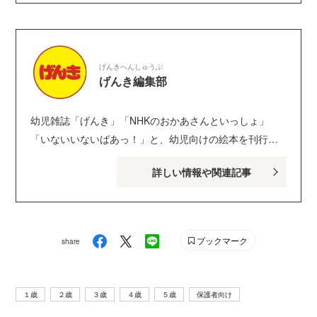
げんきへんしゅうぶ
げんき編集部
幼児雑誌「げんき」「NHKのおかあさんといっしょ」
「いないいないばあっ！」と、幼児向けの絵本を刊行し
ている講談社げんき編集部のサイトです。１・２・３歳
詳しい情報や関連記事
のお子さんがいるパパ・ママを中心に、おもしろくて役
に立つ子育てや絵本の情報が満載！ Instagram :
genki_magazine Twitter : @kodanshagenki LINE :
@genki
ブックマーク
share
１歳
２歳
３歳
４歳
５歳
保護者向け