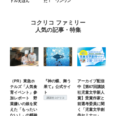
ドルえほん
た！ ワンワン
に Ｂ
ｎｄ
コクリコ ファミリー
人気の記事・特集
（PR）東急ホ
『神の蝶、舞う
アーカイブ配信
仙台の
テルズ「人気食
果て』公式サイ
中【第67回講談
地方で
育イベント」参
ト
社児童文学新人
暖？ 
加レポート 野
賞】受賞作家と
ころは
講談社コクリコ
菜嫌いの娘を変
前選考委員に聞
て検証
えた「もったい
く「児童文学創
コク
ない！」の精神
作セミナー」