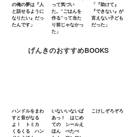
俺の夢は『人
って気づい
「『助けて』
育ては自分
話せるように
た。“ごはんを
『できない』が
ヤな面に直
りたい』だっ
作る”って当た
言えない子ども
ることが多
んです」
り前じゃなかっ
だった」
た」
た」
げんきのおすすめBOOKS
ハンドルをまわ
いないいないば
こけしぞろぞろ
ＭＲ．
すと音がなる
あっ！ はじめ
ＬＩＴ
よ！ トミカ
ての シールえ
ＭＩＳ
くるくる ハン
ほん ぺたぺ
しいっ