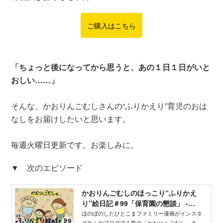
ご購入はこちら
「ちょっと後になってから思うと、あの１日１日がいと
おしい……」
そんな、かおりんごむしさんの“ふりかえり”育児のおは
なしをお届けしたいと思います。
毎週火曜日更新です。お楽しみに。
▼ 次のエピソード
かおりんごむしのほっこり“ふりかえ
り”絵日記＃99「保育園の懇談」 -
WEB げんき｜講談社
ほのぼのしたひとこまファミリー漫画がインスタ
グラムやブログで人気の「かおりんごむし」さん