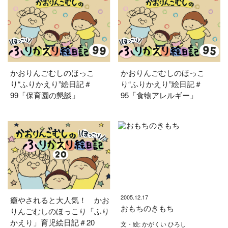
かおりんごむしのほっこ
かおりんごむしのほっこ
り“ふりかえり”絵日記＃
り“ふりかえり”絵日記＃
99「保育園の懇談」
95「食物アレルギー」
2005.12.17
癒やされると大人気！ かお
おもちのきもち
りんごむしのほっこり「ふり
かえり」育児絵日記＃20
文・絵: かがくい ひろし