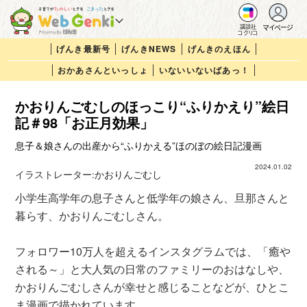
マイページ
講談社
コクリコ
げんき最新号
げんきNEWS
げんきのえほん
おかあさんといっしょ
いないいないばあっ！
かおりんごむしのほっこり“ふりかえり”絵日
記＃98「お正月効果」
息子＆娘さんの出産から“ふりかえる”ほのぼの絵日記漫画
2024.01.02
イラストレーター:
かおりんごむし
小学生高学年の息子さんと低学年の娘さん、旦那さんと
暮らす、かおりんごむしさん。
フォロワー10万人を超えるインスタグラムでは、「癒や
される～」と大人気の日常のファミリーのおはなしや、
かおりんごむしさんが幸せと感じることなどが、ひとこ
ま漫画で描かれています。