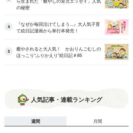
ら生まれた「癒やしの育児エッセイ」人気
の秘密
『なぜか毎回泣けてしまう...』大人気子育
て絵日記漫画から単行本発売！
癒やされると大人気！ かおりんごむしの
ほっこり“ふりかえり”絵日記＃85
人気記事・連載ランキング
週間
月間