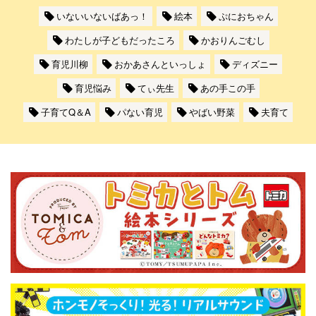
いないいないばあっ！
絵本
ぷにおちゃん
わたしが子どもだったころ
かおりんごむし
育児川柳
おかあさんといっしょ
ディズニー
育児悩み
てぃ先生
あの手この手
子育てQ＆A
パない育児
やばい野菜
夫育て