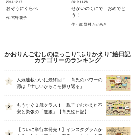
2014.12.17
2019.11.28
おぞうにくらべ
せかいのくにで おめでと
う！
作: 宮野 聡子
作・絵: 野村 たかあき
かおりんごむしのほっこり"ふりかえり"絵日記
カテゴリーのランキング
人気連載ついに最終回！ 育児のパワーの
1
源は「忙しいからこそ振り返る」
もうすぐ３歳クラス！ 親子でむかえた不
2
安と緊張の「進級」【育児絵日記】
【ついに単行本発売！】インスタグラムか
3