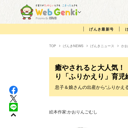
げんき最新号
TOP
げんきNEWS
げんきニュース
かお
癒やされると大人気！
り「ふりかえり」育児絵
息子＆娘さんの出産から“ふりかえ
絵本作家:
かおりんごむし