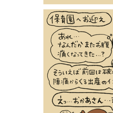
ツ
武田双雲「我が
横山だいすけ
元体操のお兄さ
夢を
家は両親を含め
「僕は『歌が好
ん小林よしひさ
こも
みんなADHD。
きな子』だった
「小３で観たあ
料
とにかく“今を
けど『歌がうま
の人の映画が人