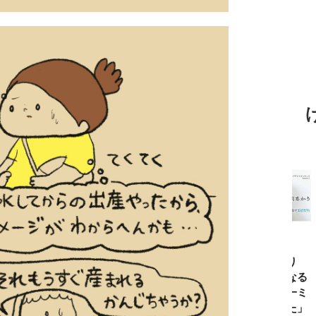
TBSアナ井上貴
ひろゆき「『自
長谷川あかり
窪塚洋介
博「アナウンサ
分はこれが得意
「料理家になる
の俺の夢
ーになろうと思
だ』という“思
片鱗なんて一ミ
と話せる
ったことは一度
い込み”は重
リもなかった」
なりたい