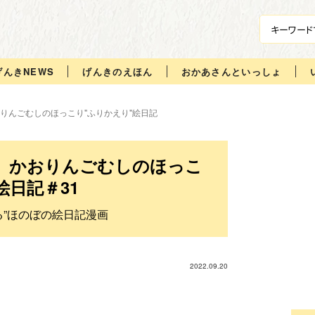
げんきNEWS
げんきのえほん
おかあさんといっしょ
りんごむしのほっこり"ふりかえり"絵日記
 かおりんごむしのほっこ
日記＃31
る”ほのぼの絵日記漫画
2022.09.20