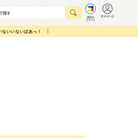
マイページ
講談社
コクリコ
いないいないばあっ！