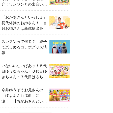
介！ワンワンとの出会いの
瞬間も
「おかあさんといっしょ」
初代体操のお姉さん！ 杏
月お姉さんは新体操出身
スンスンって何者？ 親子
で楽しめるコラボグッズ情
報
いないいないばあっ！５代
目ゆうなちゃん・６代目ゆ
きちゃん・７代目はるちゃ
ん スペシャルインタビュ
ー
今井ゆうぞうお兄さんの
「ぼよよん行進曲」に
涙！ 【おかあさんといっ
しょ65周年特別番組】