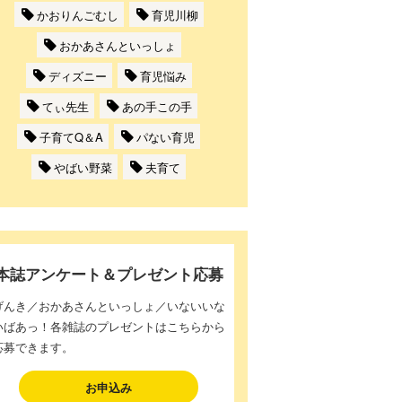
かおりんごむし
育児川柳
おかあさんといっしょ
ディズニー
育児悩み
てぃ先生
あの手この手
子育てQ＆A
パない育児
やばい野菜
夫育て
本誌アンケート＆プレゼント応募
げんき／おかあさんといっしょ／いないいな
いばあっ！各雑誌のプレゼントはこちらから
応募できます。
お申込み