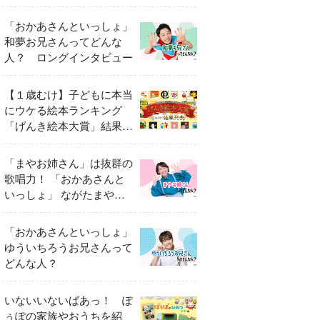
「おかあさんといっしょ」
和夢お兄さんってどんな
人？ ロングインタビュー
【１歳むけ】子どもに本当
にウケる絵本ランキング
「げんき絵本大賞」結果発
表
「まやお姉さん」は抜群の
歌唱力！ 「おかあさんと
いっしょ」 ながたまやさ
んってどんな人？
「おかあさんといっしょ」
ゆういちろうお兄さんって
どんな人？
いないいないばあっ！ ぽ
ぅぽの家族やおうちを紹