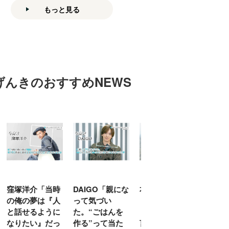
もっと見る
げんきのおすすめNEWS
「当時
DAIGO「親にな
本上まなみ
千原せいじ「子
は『人
って気づい
「『助けて』
育ては自分のイ
ように
た。“ごはんを
『できない』が
ヤな面に直面す
』だっ
作る”って当た
言えない子ども
ることが多かっ