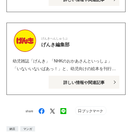
誌の出版事業本部長、企画開発本部長を歴任。また、園
の先生方のための保育雑誌を創刊。クリーンブックス・
グループの元会長、東京家政大学特任講師を歴任。著書
に、エッセイ『これだけは読んでおきたい すてきな絵
本100』（風鳴舎）、由美村嬉々（ゆみむら きき）の名
げんきへんしゅうぶ
前で、絵本『バスが来ましたよ』（アリス館）『にじい
げんき編集部
ろのペンダント』（大月書店）、共著に評論『絵本の魅
力 その編集・実践・研究』（フレーベル館）ほかがあ
幼児雑誌「げんき」「NHKのおかあさんといっしょ」
る。JPIC読者アドバイザー。絵本学会会員。絵本カタリ
「いないいないばあっ！」と、幼児向けの絵本を刊行し
スト®。
ている講談社げんき編集部のサイトです。１・２・３歳
詳しい情報や関連記事
のお子さんがいるパパ・ママを中心に、おもしろくて役
に立つ子育てや絵本の情報が満載！ Instagram :
genki_magazine Twitter : @kodanshagenki LINE :
@genki
ブックマーク
share
納豆
マンガ