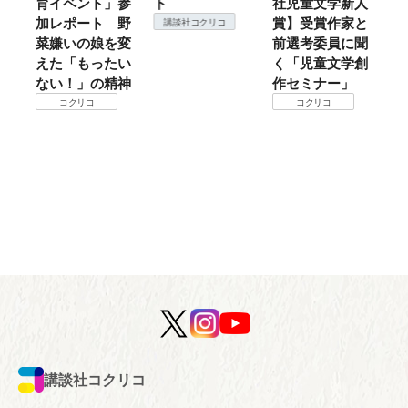
ント」参
ト
社児童文学新人
暖？ 本当のと
ート 野
賞】受賞作家と
ころは仙台に来
講談社コクリコ
の娘を変
前選考委員に聞
て検証すべし！
もったい
く「児童文学創
コクリコ
」の精神
作セミナー」
コ
コクリコ
講談社コクリコ