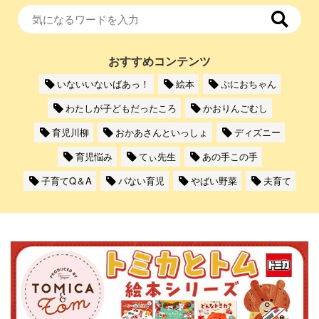
おすすめコンテンツ
いないいないばあっ！
絵本
ぷにおちゃん
わたしが子どもだったころ
かおりんごむし
育児川柳
おかあさんといっしょ
ディズニー
育児悩み
てぃ先生
あの手この手
子育てQ＆A
パない育児
やばい野菜
夫育て