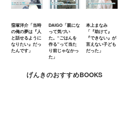
「当時
DAIGO「親にな
本上まなみ
千原せいじ「子
は『人
って気づい
「『助けて』
育ては自分のイ
ように
た。“ごはんを
『できない』が
ヤな面に直面す
』だっ
作る”って当た
言えない子ども
ることが多かっ
」
り前じゃなかっ
だった」
た」
た」
げんきのおすすめBOOKS