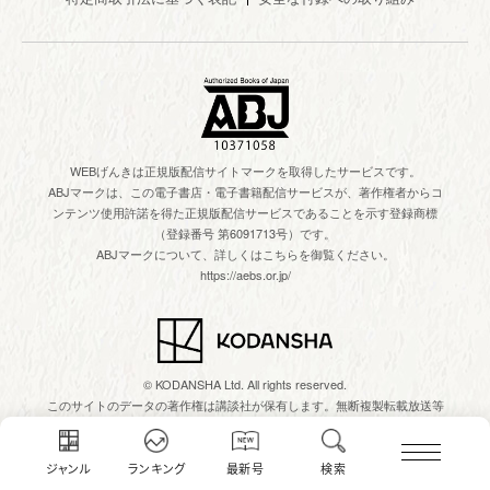
WEBげんきは正規版配信サイトマークを取得したサービスです。
ABJマークは、この電子書店・電子書籍配信サービスが、著作権者からコ
ンテンツ使用許諾を得た正規版配信サービスであることを示す登録商標
（登録番号 第6091713号）です。
ABJマークについて、詳しくはこちらを御覧ください。
https://aebs.or.jp/
© KODANSHA Ltd. All rights reserved.
このサイトのデータの著作権は講談社が保有します。無断複製転載放送等
は禁止します。
ジャンル
ランキング
最新号
検索