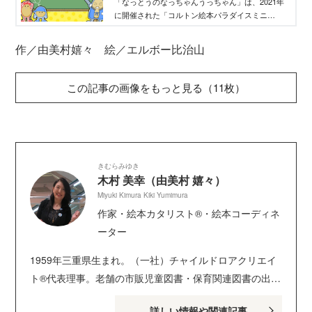
社
「なっとうのなっちゃんうっちゃん」は、2021年
に開催された「コルトン絵本パラダイスミニ
2021」の「詩をつくろう」コンクールで、７歳の
男の子が作った詩から生まれました。『なっとう
作／由美村嬉々 絵／エルボー比治山
をまいにちたべるとながいきできる』という言葉
から着想を得たんです。納豆は、おいしくて体に
いい日本のソウルフードです。その納豆を使っ
この記事の画像をもっと見る（11枚）
て、子どもがよろこぶキャラクターができないか
と考えました。
きむらみゆき
木村 美幸（由美村 嬉々）
Miyuki Kimura Kiki Yumimura
作家・絵本カタリスト®・絵本コーディネ
ーター
1959年三重県生まれ。（一社）チャイルドロアクリエイ
ト®代表理事。老舗の市販児童図書・保育関連図書の出版
版元の元・取締役。在任中は、児童図書や保育図書・雑
詳しい情報や関連記事