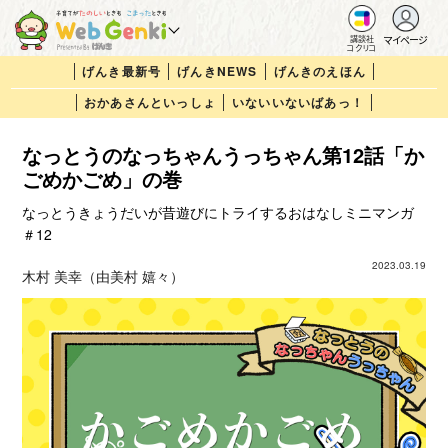
マイページ
講談社
コクリコ
げんき最新号
げんきNEWS
げんきのえほん
おかあさんといっしょ
いないいないばあっ！
なっとうのなっちゃんうっちゃん第12話「か
ごめかごめ」の巻
なっとうきょうだいが昔遊びにトライするおはなしミニマンガ
＃12
2023.03.19
木村 美幸（由美村 嬉々）