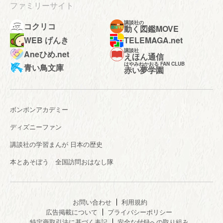
ファミリーサイト
講談社の
コクリコ
動く図鑑MOVE
WEB げんき
TELEMAGA.net
講談社
Aneひめ.net
えほん通信
はやみねかおる FAN CLUB
青い鳥文庫
赤い夢学園
ボンボンアカデミー
ディズニーファン
講談社の学習まんが 日本の歴史
本とあそぼう 全国訪問おはなし隊
お問い合わせ
利用規約
広告掲載について
プライバシーポリシー
特定商取引法に基づく表記
安全な付録への取り組み