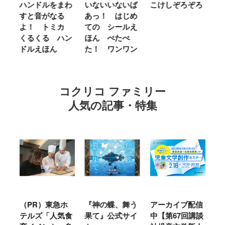
をまわ
いないいないば
こけしぞろぞろ
ＭＲ．ＭＥＮ
なる
あっ！ はじめ
ＬＩＴＴＬＥ
トミカ
ての シールえ
ＭＩＳＳ やさ
 ハン
ほん ぺたぺ
しいって なあ
ん
た！ ワンワン
に Ｂｅ Ｋｉ
ｎｄ
コクリコ ファミリー
人気の記事・特集
東急ホ
『神の蝶、舞う
アーカイブ配信
仙台の冬は東北
「人気食
果て』公式サイ
中【第67回講談
地方では温