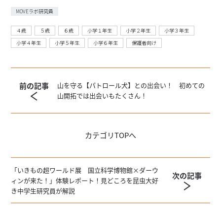
MOVEラボ研究員
４歳
５歳
６歳
小学１年生
小学２年生
小学３年生
小学４年生
小学５年生
小学６年生
保護者向け
前の記事
山を守る【パトロール犬】との出会い！ 初めての
山開拓では出会いもたくさん！
カテゴリ
TOPへ
「いきもの超ワールド展 国立科学博物館×ダーウ
次の記事
ィンが来た！」体験レポート！見どころを昆虫大好
き中学生研究員が解説