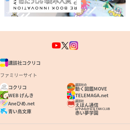
講談社コクリコ
ファミリーサイト
講談社の
コクリコ
動く図鑑MOVE
WEB げんき
TELEMAGA.net
講談社
Aneひめ.net
えほん通信
はやみねかおる FAN CLUB
青い鳥文庫
赤い夢学園