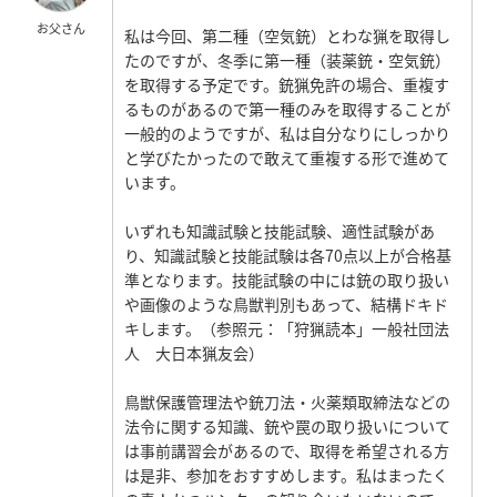
お父さん
私は今回、第二種（空気銃）とわな猟を取得し
たのですが、冬季に第一種（装薬銃・空気銃）
を取得する予定です。銃猟免許の場合、重複す
るものがあるので第一種のみを取得することが
一般的のようですが、私は自分なりにしっかり
と学びたかったので敢えて重複する形で進めて
います。
いずれも知識試験と技能試験、適性試験があ
り、知識試験と技能試験は各70点以上が合格基
準となります。技能試験の中には銃の取り扱い
や画像のような鳥獣判別もあって、結構ドキド
キします。（参照元：「狩猟読本」一般社団法
人 大日本猟友会）
鳥獣保護管理法や銃刀法・火薬類取締法などの
法令に関する知識、銃や罠の取り扱いについて
は事前講習会があるので、取得を希望される方
は是非、参加をおすすめします。私はまったく