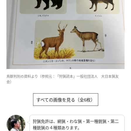
鳥獣判別の資料より（参照元：「狩猟読本」一般社団法人 大日本猟友
会）
すべての画像を見る（全6枚）
狩猟免許は、網猟・わな猟・第一種銃猟・第二
種銃猟の４種類あります。