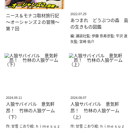
2022.07.29
ニース＆モナコ取材旅行記
あつまれ どうぶつの森 島
～オーシャンズ２の冒険～
の生きもの図鑑
第７回
編: 講談社監: 伊藤 弥寿彦監: 平沢 達
矢監: 宮崎 佑介
2024.09.11
2024.08.07
人狼サバイバル 意気軒
人狼サバイバル 意気軒
昂！ 竹林の人狼ゲーム
昂！ 竹林の人狼ゲーム
（下）
（上）
作: 甘雪 こおり絵: ｈｉｍｅｓｕｚ
作: 甘雪 こおり絵: ｈｉｍｅｓｕｚ