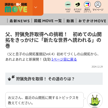
マイページ
MOVE
おでかけ
講談社
ラボ
MOVE
コクリコ
父、狩猟免許取得への挑戦！ 初めての山開
拓をきっかけに「新たな世界へ誘われる」の
巻
〈父と息子の山開拓奮闘記vol.4〉初めてづくしの山開拓から、
あれよあれよと新展開！
(2/2)
1ページ目に戻る
2024.12.29
狩猟免許を取得！ その道のりは？
お父さん、最近の山開拓に関するトピックスを
教えてください。