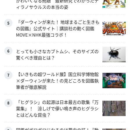
かわいくなる問題 最新研究でわかったテ
ィラノサウルスの本当の姿
『ダーウィンが来た！ 地球まるごと生きも
の図鑑』公式サイト｜講談社の動く図鑑
MOVE×NHK最強コラボ！
とっても小さなカブトムシ、そのサイズの
驚くべき理由とは？
【いきもの超ワールド展】国立科学博物館
×ダーウィンが来た！の見どころを図鑑執
筆者が徹底解説
「ヒグラシ」の起源は日本最古の歌集「万
葉集」！ 涼しげで儚い鳴き声のヒグラシ
とはどんな昆虫？
図鑑がボロボロになるのは夢中の証！『動