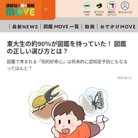
マイページ
MOVE
おでかけ
講談社
ラボ
MOVE
コクリコ
東大生の約90％が図鑑を持っていた！ 図鑑
の正しい選び方とは？
図鑑で育まれる「知的好奇心」は将来的に認知症予防にもなる
ってほんと？
2025.05.12