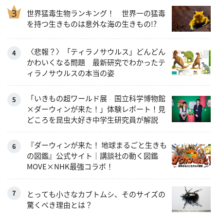
世界猛毒生物ランキング！ 世界一の猛毒
を持つ生きものは意外な海の生きもの!?
〈悲報？〉「ティラノサウルス」どんどん
かわいくなる問題 最新研究でわかったテ
ィラノサウルスの本当の姿
「いきもの超ワールド展 国立科学博物館
×ダーウィンが来た！」体験レポート！見
どころを昆虫大好き中学生研究員が解説
『ダーウィンが来た！ 地球まるごと生きも
の図鑑』公式サイト｜講談社の動く図鑑
MOVE×NHK最強コラボ！
とっても小さなカブトムシ、そのサイズの
驚くべき理由とは？