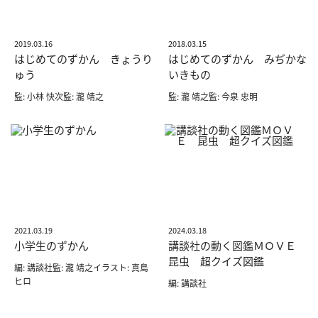
2019.03.16
2018.03.15
はじめてのずかん きょうり
はじめてのずかん みぢかな
ゅう
いきもの
監: 小林 快次監: 瀧 靖之
監: 瀧 靖之監: 今泉 忠明
2021.03.19
2024.03.18
小学生のずかん
講談社の動く図鑑ＭＯＶＥ
昆虫 超クイズ図鑑
編: 講談社監: 瀧 靖之イラスト: 真島
ヒロ
編: 講談社