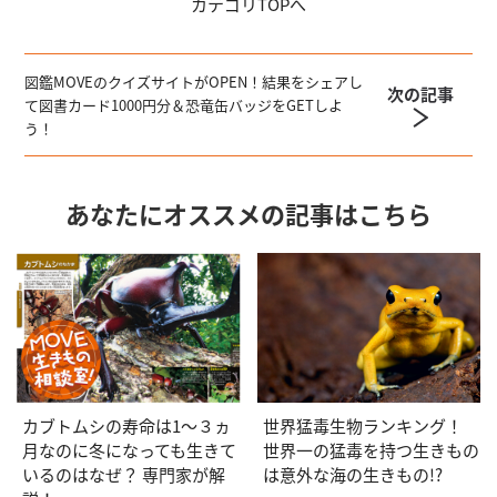
カテゴリ
TOPへ
図鑑MOVEのクイズサイトがOPEN！結果をシェアし
次の記事
て図書カード1000円分＆恐竜缶バッジをGETしよ
う！
あなたにオススメの記事はこちら
カブトムシの寿命は1〜３ヵ
世界猛毒生物ランキング！
月なのに冬になっても生きて
世界一の猛毒を持つ生きもの
いるのはなぜ？ 専門家が解
は意外な海の生きもの!?