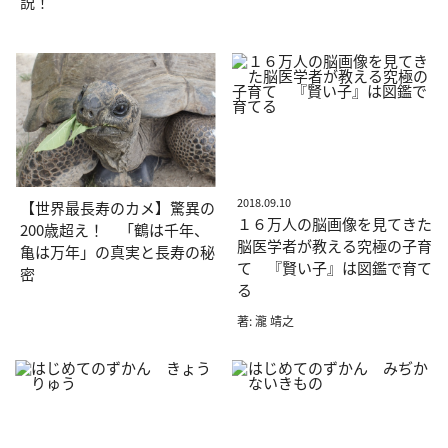
説！
2018.09.10
【世界最長寿のカメ】驚異の
１６万人の脳画像を見てきた
200歳超え！ 「鶴は千年、
脳医学者が教える究極の子育
亀は万年」の真実と長寿の秘
て 『賢い子』は図鑑で育て
密
る
著: 瀧 靖之