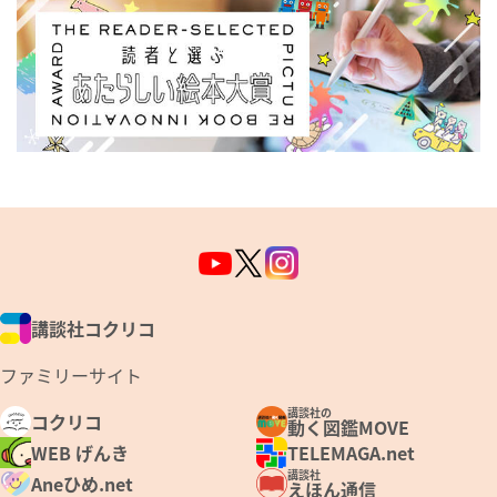
講談社コクリコ
ファミリーサイト
講談社の
コクリコ
動く図鑑MOVE
WEB げんき
TELEMAGA.net
講談社
Aneひめ.net
えほん通信