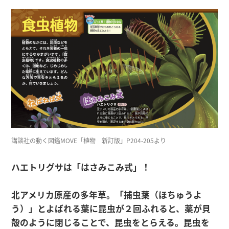
講談社の動く図鑑MOVE「植物 新訂版」P204-205より
ハエトリグサは「はさみこみ式」！
北アメリカ原産の多年草。「捕虫葉（ほちゅうよ
う）」とよばれる葉に昆虫が２回ふれると、薬が貝
殻のように閉じることで、昆虫をとらえる。昆虫を