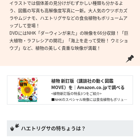
イラストでは個体差の見分けがむずかしい種類も分かるよ
う、図鑑の写真も高解像度写真に一新。大人気のウツボカズ
ラやムジナモ、ハエトリグサなどの食虫植物もボリュームア
ップして登場！
DVDにはNHK「ダーウィンが来た」の映像を66分収録！「巨
大植物・ラフレシアの開花」「海上を走って受粉！ ウミショ
ウブ」など、植物の美しく貴重な映像が満載！
植物 新訂版（講談社の動く図鑑
MOVE）を｜Amazon.co.jpで調べる
<植物新訂版の特長3つをご紹介>
■NHKのスペシャル映像には食虫植物もボリュー
ムアップして登場！
■児童向け植物図鑑初! 黒背景を採用
■植物が会話している!? 最新研究のコラムも
ハエトリグサの特ちょうは？