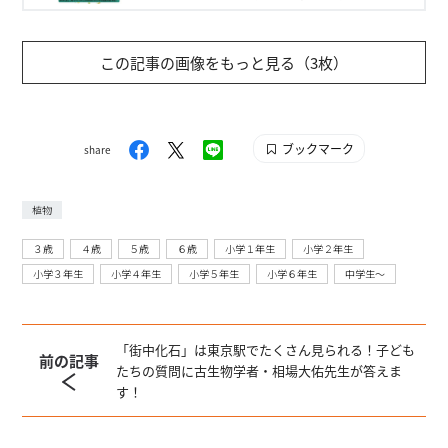
図鑑としては初の黒背景を採用！精密なイラスト
で解説する最新研究のコラムも盛りだくさん。理
科学習への興味を引き出す植物図鑑です。
この記事の画像をもっと見る（3枚）
ブックマーク
share
植物
３歳
４歳
５歳
６歳
小学１年生
小学２年生
小学３年生
小学４年生
小学５年生
小学６年生
中学生〜
「街中化石」は東京駅でたくさん見られる！子ども
前の記事
たちの質問に古生物学者・相場大佑先生が答えま
す！