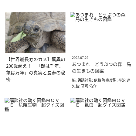
2022.07.29
【世界最長寿のカメ】驚異の
あつまれ どうぶつの森 島
200歳超え！ 「鶴は千年、
の生きもの図鑑
亀は万年」の真実と長寿の秘
密
編: 講談社監: 伊藤 弥寿彦監: 平沢 達
矢監: 宮崎 佑介