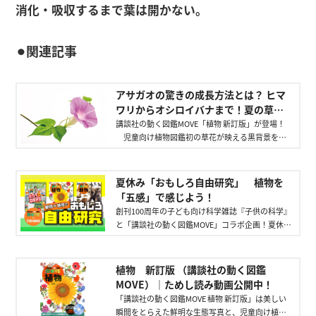
消化・吸収するまで葉は開かない。
⚫︎関連記事
アサガオの驚きの成長方法とは？ ヒマ
ワリからオシロイバナまで！夏の草花
を講談社の動く図鑑MOVEが解説！ - 講
講談社の動く図鑑MOVE「植物 新訂版」が登場！
児童向け植物図鑑初の草花が映える黒背景を採
談社の動く図鑑MOVE｜講談社
用し、細かい部分までしっかり観察できます。読
むだけで理科好きになる仕掛けが満載！
夏休み「おもしろ自由研究」 植物を
「五感」で感じよう！
創刊100周年の子ども向け科学雑誌『子供の科学』
と「講談社の動く図鑑MOVE」コラボ企画！夏休み
の自由研究に向けたおもしろ研究を紹介します。
植物 新訂版 （講談社の動く図鑑
MOVE）｜ためし読み動画公開中！
「講談社の動く図鑑MOVE 植物 新訂版」は美しい
瞬間をとらえた鮮明な生態写真と、児童向け植物