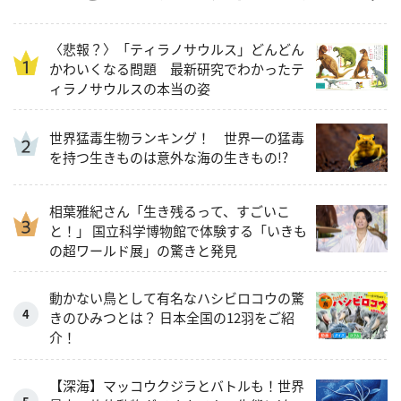
〈悲報？〉「ティラノサウルス」どんどん
かわいくなる問題 最新研究でわかったテ
ィラノサウルスの本当の姿
世界猛毒生物ランキング！ 世界一の猛毒
を持つ生きものは意外な海の生きもの!?
相葉雅紀さん「生き残るって、すごいこ
と！」 国立科学博物館で体験する「いきも
の超ワールド展」の驚きと発見
動かない鳥として有名なハシビロコウの驚
きのひみつとは？ 日本全国の12羽をご紹
介！
【深海】マッコウクジラとバトルも！世界