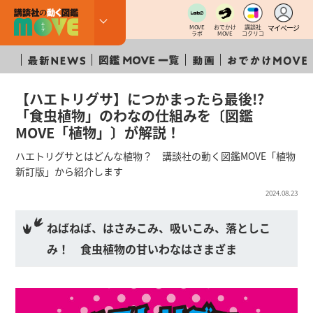
マイページ
MOVE
おでかけ
講談社
ラボ
MOVE
コクリコ
【ハエトリグサ】につかまったら最後!?
「食虫植物」のわなの仕組みを〔図鑑
MOVE「植物」〕が解説！
ハエトリグサとはどんな植物？ 講談社の動く図鑑MOVE「植物
新訂版」から紹介します
2024.08.23
ねばねば、はさみこみ、吸いこみ、落としこ
み！ 食虫植物の甘いわなはさまざま