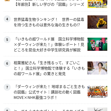
【年齢別】新しい学びの「図鑑」シリーズ
世界猛毒生物ランキング！ 世界一の猛毒
を持つ生きものは意外な海の生きもの!?
「いきもの超ワールド展 国立科学博物館
×ダーウィンが来た！」体験レポート！見
どころを昆虫大好き中学生研究員が解説
相葉雅紀さん「生き残るって、すごいこ
と！」 国立科学博物館で体験する「いきも
の超ワールド展」の驚きと発見
『ダーウィンが来た！ 地球まるごと生きも
の図鑑』公式サイト｜講談社の動く図鑑
MOVE×NHK最強コラボ！