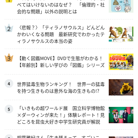
べてはいけないのはなぜ？ 「倫理的・社
会的な問題」以外の説明とは
〈悲報？〉「ティラノサウルス」どんどん
かわいくなる問題 最新研究でわかったテ
ィラノサウルスの本当の姿
【動く図鑑MOVE】DVDで生態がわかる！
【年齢別】新しい学びの「図鑑」シリーズ
世界猛毒生物ランキング！ 世界一の猛毒
を持つ生きものは意外な海の生きもの!?
「いきもの超ワールド展 国立科学博物館
×ダーウィンが来た！」体験レポート！見
どころを昆虫大好き中学生研究員が解説
相葉雅紀さん「生き残るって、すごいこ