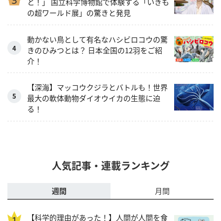
と！」 国立科学博物館で体験する「いきも
の超ワールド展」の驚きと発見
動かない鳥として有名なハシビロコウの驚
きのひみつとは？ 日本全国の12羽をご紹
介！
【深海】マッコウクジラとバトルも！世界
最大の軟体動物ダイオウイカの生態に迫
る！
人気記事・連載ランキング
週間
月間
【科学的理由があった！】人間が人間を食