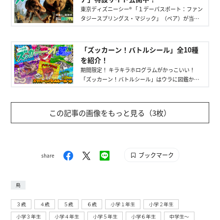
東京ディズニーシー®︎ 「１デーパスポート：ファン
タジースプリングス・マジック」（ペア）が当た
る！
「ズッカーン！バトルシール」全10種
を紹介！
期間限定！ キラキラホログラムがかっこいい！
「ズッカーン！バトルシール」はウラに図鑑から
の基本情報も！ バトルも楽しめるよ！
この記事の画像をもっと見る（3枚）
ブックマーク
share
鳥
３歳
４歳
５歳
６歳
小学１年生
小学２年生
小学３年生
小学４年生
小学５年生
小学６年生
中学生〜