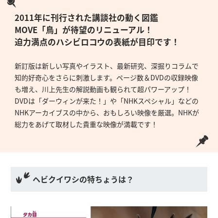
4.監修者の解説が全ページに。そして特別講義動
画も二次元コードから見られる！
2011年に刊行された講談社の動く図鑑
5.NHKの貴重な映像DVD
MOVE「鳥」が待望のリニューアル！
迫力満点のハシビロコウの表紙が目印です！
新訂版は新しい写真やイラスト、最新研究、深掘りコラムで
知的好奇心をさらに刺激します。ページ数＆DVDの収録映像
も増え、川上先生の解説動画も観られて超パワーアップ！
DVDは「ダーウィンが来た！」や「NHKスペシャル」などの
NHKアーカイブスの中から、おもしろい映像を厳選。NHKが
総力をあげて取材した貴重な映像が満載です！
ヘビクイワシの特ちょうは？