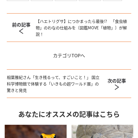
【ハエトリグサ】につかまったら最後!? 「食虫植
前の記事
物」のわなの仕組みを〔図鑑MOVE「植物」〕が解
説！
カテゴリ
TOPへ
相葉雅紀さん「生き残るって、すごいこと！」 国立
次の記事
科学博物館で体験する「いきもの超ワールド展」の
驚きと発見
あなたにオススメの記事はこちら