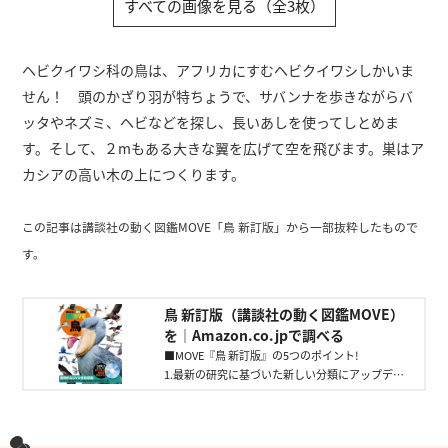
すべての画像を見る（全3枚）
ヘビクイワシ科の鳥は、アフリカにすむヘビクイワシしかいま
せん！ 頭のかざり羽が特ちょうで、サバンナを歩きながらバ
ッタやネズミ、ヘビなどを探し、長いあしを使ってしとめま
す。そして、２mもある大きな翼を広げて空を飛びます。巣はア
カシアの高い木の上につくります。
この記事は講談社の動く図鑑MOVE「鳥 新訂版」から一部抜粋したもので
す。
鳥 新訂版（講談社の動く図鑑MOVE）
を｜Amazon.co.jpで調べる
■MOVE『鳥 新訂版』の5つのポイント!
1.最新の研究に基づいた新しい分類にアップデー
ト
2.鳥類の全体像が見渡せる
3.豊富な生態写真とイラスト