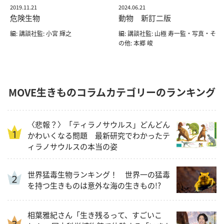
2019.11.21
2024.06.21
危険生物
動物 新訂二版
編: 講談社監: 小宮 輝之
編: 講談社監: 山極 寿一監・写真・そ
の他: 本郷 峻
MOVE生きものコラムカテゴリーのランキング
〈悲報？〉「ティラノサウルス」どんどん
かわいくなる問題 最新研究でわかったテ
ィラノサウルスの本当の姿
世界猛毒生物ランキング！ 世界一の猛毒
を持つ生きものは意外な海の生きもの!?
相葉雅紀さん「生き残るって、すごいこ