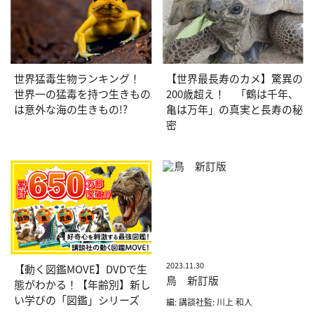
世界猛毒生物ランキング！
【世界最長寿のカメ】驚異の
世界一の猛毒を持つ生きもの
200歳超え！ 「鶴は千年、
は意外な海の生きもの!?
亀は万年」の真実と長寿の秘
密
2023.11.30
【動く図鑑MOVE】DVDで生
鳥 新訂版
態がわかる！【年齢別】新し
い学びの「図鑑」シリーズ
編: 講談社監: 川上 和人