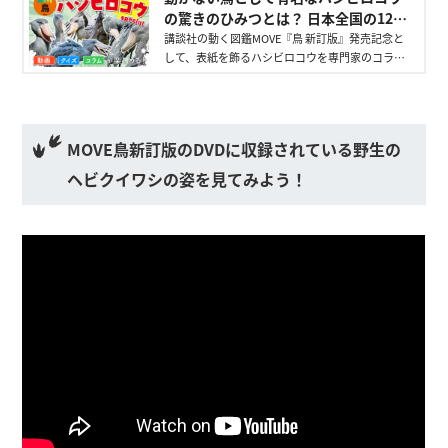
の驚きのひみつとは？ 日本全国の12羽
をご紹介！ - 講談社の動く図鑑MOVE｜
講談社の動く図鑑MOVE『鳥 新訂版』発売記念と
して、表紙を飾るハシビロコウを専門家のコラム
講談社
や動画、クイズで深掘り。動かない鳥として有名
な鳥のほんとうの姿とは？
MOVE鳥新訂版のDVDに収録されている野生の
ヘビクイワシの姿を見てみよう！