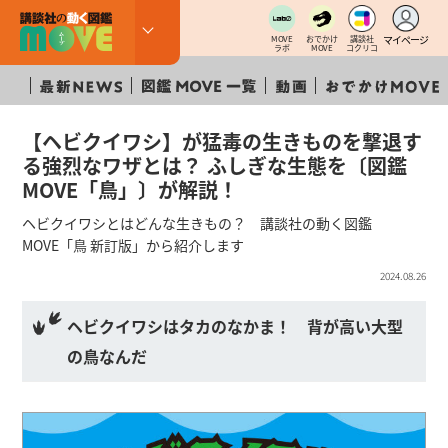
マイページ
MOVE
おでかけ
講談社
ラボ
MOVE
コクリコ
【ヘビクイワシ】が猛毒の生きものを撃退す
る強烈なワザとは？ ふしぎな生態を〔図鑑
MOVE「鳥」〕が解説！
ヘビクイワシとはどんな生きもの？ 講談社の動く図鑑
MOVE「鳥 新訂版」から紹介します
2024.08.26
ヘビクイワシはタカのなかま！ 背が高い大型
の鳥なんだ