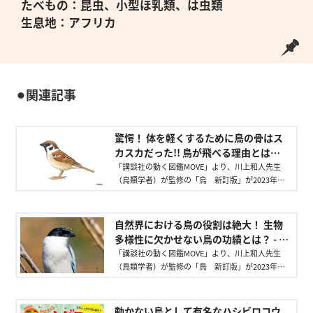
たべもの：昆虫、小型ほ乳類、は虫類
生息地：アフリカ
⚫︎関連記事
驚愕！ 体を軽くするために鳥の骨はス
カスカだった!! 鳥が飛べる理由とは？ -
講談社の動く図鑑MOVE｜講談社
「講談社の動く図鑑MOVE」より、川上和人先生
（鳥類学者）が監修の「鳥 新訂版」が2023年11
月28に発売！ 図鑑と合わせて楽しめる鳥の魅力
を深掘りするミニ講義動画も同時公開中！
自然界における鳥の役割は絶大！ 生物
多様性に欠かせない鳥の功績とは？ - 講
談社の動く図鑑MOVE｜講談社
「講談社の動く図鑑MOVE」より、川上和人先生
（鳥類学者）が監修の「鳥 新訂版」が2023年11
月28に発売！ 図鑑と合わせて楽しめる鳥の魅力
を深掘りするミニ講義動画全８本も同時公開中！
動かない鳥として有名なハシビロコウ