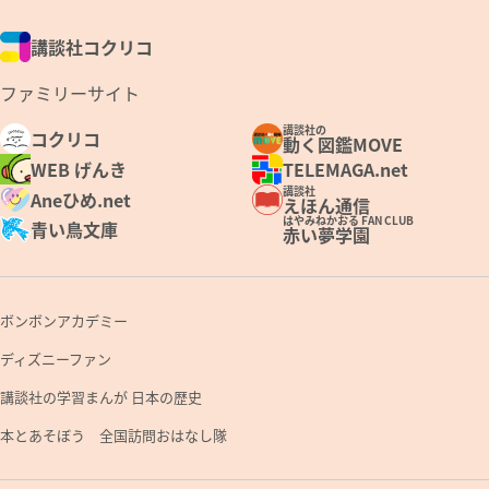
講談社コクリコ
ファミリーサイト
講談社の
コクリコ
動く図鑑MOVE
WEB げんき
TELEMAGA.net
講談社
Aneひめ.net
えほん通信
はやみねかおる FAN CLUB
青い鳥文庫
赤い夢学園
ボンボンアカデミー
ディズニーファン
講談社の学習まんが 日本の歴史
本とあそぼう 全国訪問おはなし隊