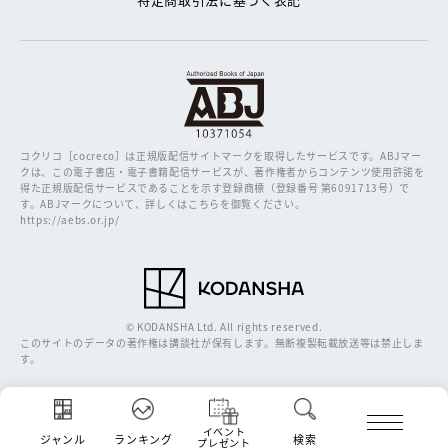
コクリコ［cocreco］は正規版配信サイトマークを取得したサービスです。
ABJマー
クは、この電子書店・電子書籍配信サービスが、著作権者からコンテンツ使用許諾を
得た正規版配信サービスであることを示す登録商標（登録番号 第6091713号）で
す。ABJマークについて、詳しくはこちらを御覧ください。
https://aebs.or.jp/
© KODANSHA Ltd. All rights reserved.
このサイトのデータの著作権は講談社が保有します。無断複製転載放送等は禁止しま
す。
イベント
ジャンル
ランキング
検索
プレゼント