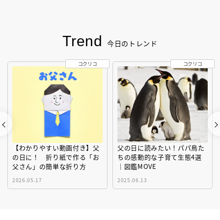
Trend
今日のトレンド
コクリコ
コクリコ
【わかりやすい動画付き】父
父の日に読みたい！パパ鳥た
の日に！ 折り紙で作る「お
ちの感動的な子育て生態4選
父さん」の簡単な折り方
｜図鑑MOVE
2026.05.17
2025.06.13