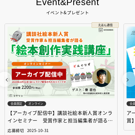
Event&Present
イベント&プレゼント
えほん通信
会員限定
オンライン
会
【アーカイブ配信中】講談社絵本新人賞オンラ
ア
インセミナー 受賞作家と担当編集者が語る
賞
「絵本創作実践講座」
作
応募締切
2025-10-31