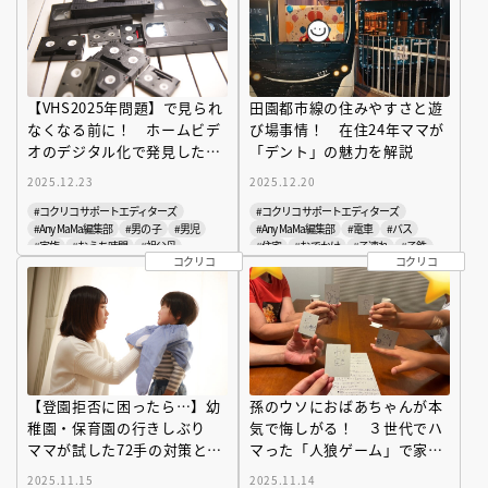
【VHS2025年問題】で見られ
田園都市線の住みやすさと遊
なくなる前に！ ホームビデ
び場事情！ 在住24年ママが
オのデジタル化で発見した我
「デント」の魅力を解説
が家のファミリーヒストリー
2025.12.23
2025.12.20
#コクリコサポートエディターズ
#コクリコサポートエディターズ
#Any MaMa編集部
#男の子
#男児
#Any MaMa編集部
#電車
#バス
#家族
#おうち時間
#祖父母
#住宅
#おでかけ
#子連れ
#子鉄
コクリコ
コクリコ
#動画
#子育て
#公園
【登園拒否に困ったら…】幼
孫のウソにおばあちゃんが本
稚園・保育園の行きしぶり
気で悔しがる！ ３世代でハ
ママが試した72手の対策と最
マった「人狼ゲーム」で家族
終結論を公開
の会話が復活
2025.11.15
2025.11.14