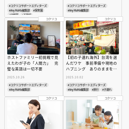
#コクリコサポートエディターズ
#コクリコサポートエディターズ
#Any MaMa編集部
#保育園
#Any MaMa編集部
#幼稚園
#不登校
コクリコ
コクリコ
ホストファミリー初挑戦で見
【初の子連れ海外】台湾を選
えたわが子の「人間力」 完
んだワケ 事前準備や現地の
璧な英語は一切不要
ハプニング ありのままをマ
マがレポート
2025.10.26
2025.10.02
#コクリコサポートエディターズ
#コクリコサポートエディターズ
#Any MaMa編集部
#Any MaMa編集部
#旅行
#子連れ
コクリコ
コクリコ