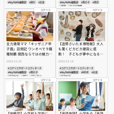
#Any MaMa編集部
#旅行
#お金
#Any MaMa編集部
#男の子
#男児
#家族
#おうち時間
コクリコ
コクリコ
全力満喫ママ「キッザニア甲
【造幣さいたま博物館】大人
子園」訪問記 ワンオペで９職
も驚くピカピカ硬貨に感
種制覇 関西ならではの魅力を
動！ 子どもが夢中になる工
徹底レポート
場見学
2026.03.20
2026.03.16
#コクリコサポートエディターズ
#コクリコサポートエディターズ
#Any MaMa編集部
#男の子
#Any MaMa編集部
#MOVE
#お金
#おでかけ
#旅行
#ワンオペ
#おでかけ
コクリコ
コクリコ
【体験談】小学校入学前に
【音読地獄】小学生の「音読