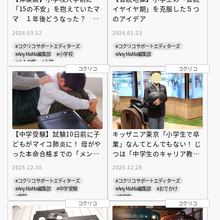
「15の不安」を抱えていたマ
イヤイヤ期」を克服した５つ
マ １年後どうなった？ 子
のアイデア
どもとやってよかった「３つ
2026.03.12
2026.01.23
の準備」も大公開
#コクリコサポートエディターズ
#コクリコサポートエディターズ
#Any MaMa編集部
#小学校
#Any MaMa編集部
#小１の壁
#入学
コクリコ
コクリコ
【中学受験】試験10日前に子
キッザニア東京「小学生で卒
どもがマイコ肺炎に！ 母がや
業」なんてとんでもない！ じ
った本命合格までの「メンタ
つは「中学生のキャリア教
ル・体調・当日の準備」10の
育」にこそおすすめな理由を
2025.12.30
2025.12.28
対策を大公開！
大解剖
#コクリコサポートエディターズ
#コクリコサポートエディターズ
#Any MaMa編集部
#中学受験
#Any MaMa編集部
#おでかけ
#受験
#中学生
コクリコ
コクリコ