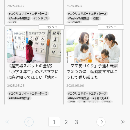
もが選んだ想定外の色と理由
から親子を解放
2025.06.07
2025.05.31
#コクリコサポートエディターズ
#コクリコサポートエディターズ
#Any MaMa編集部
#ランドセル
#Any MaMa編集部
#知育
#入学
#中学受験
コクリコ
コクリコ
【超穴場スポットの全貌】
「ママ友づくり」子連れ転居
「小学３年生」のパパママに
で３つの壁 転勤族ママはこ
は絶対知ってほしい「地図と
うして乗り越えた
測量の科学館」 地図記号が
2025.05.25
2025.05.06
どんどん覚えられる理由
#コクリコサポートエディターズ
#コクリコサポートエディターズ
#Any MaMa編集部
#Any MaMa編集部
#子育てQ＆A
#公園
#友情っていい！
#子連れ
1
2
3