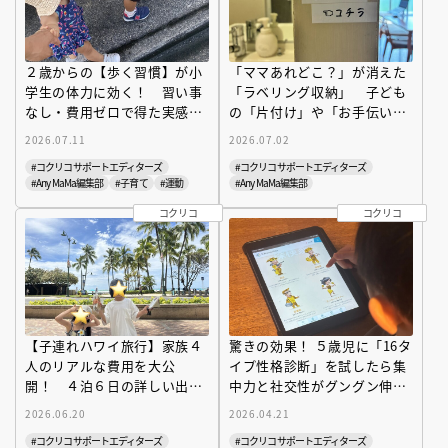
２歳からの【歩く習慣】が小
「ママあれどこ？」が消えた
学生の体力に効く！ 習い事
「ラベリング収納」 子ども
なし・費用ゼロで得た実感を
の「片付け」や「お手伝い」
ママが証言
が自然と身につく
2026.07.11
2026.07.02
#コクリコサポートエディターズ
#コクリコサポートエディターズ
#Any MaMa編集部
#子育て
#運動
#Any MaMa編集部
コクリコ
コクリコ
【子連れハワイ旅行】家族４
驚きの効果！ ５歳児に「16タ
人のリアルな費用を大公
イプ性格診断」を試したら集
開！ ４泊６日の詳しい出費
中力と社交性がグングン伸び
レポート
た話
2026.06.20
2026.04.21
#コクリコサポートエディターズ
#コクリコサポートエディターズ