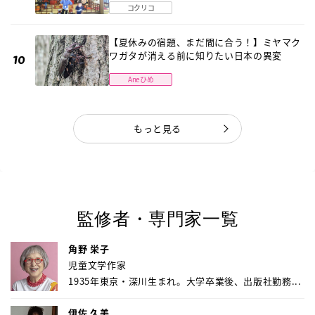
コクリコ
【夏休みの宿題、まだ間に合う！】ミヤマク
ワガタが消える前に知りたい日本の異変
Aneひめ
もっと見る
監修者・専門家一覧
角野 栄子
児童文学作家
1935年東京・深川生まれ。大学卒業後、出版社勤務...
伊佐 久美