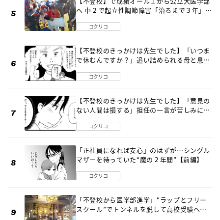
【不登校】で成績オール１から公立大医学部
へ 中２で起立性調節障害「治るまで３年」の
診断 そのとき母は
コクリコ
【不登校のきっかけは先生でした】「いつま
で休むんですか？」追い詰められる母と息子
《第６話》
コクリコ
【不登校のきっかけは先生でした】「意見の
ない人間は損する」担任の一言が苦しみに…
《第１話》
コクリコ
「正社員になれば安心」のはずが…シングル
マザーを待っていた“魔の２年間”【前編】
コクリコ
「不登校から医学部進学」“ラップとフリー
スクール”でトンネルを脱して高校受験へ
〔元野球少年の実話〕