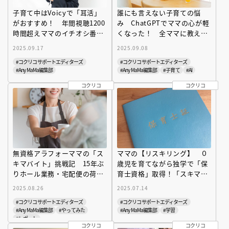
子育て中はVoicyで「耳活」
誰にも言えない子育ての悩
がおすすめ！ 年間視聴1200
み ChatGPTでママの心が軽
時間超えママのイチオシ番組
くなった！ 全ママに教えた
６選
い「心の整理術」
2025.09.17
2025.09.08
#コクリコサポートエディターズ
#コクリコサポートエディターズ
#Any MaMa編集部
#Any MaMa編集部
#子育て
#AI
コクリコ
コクリコ
無資格アラフォーママの「ス
ママの【リスキリング】 ０
キマバイト」挑戦記 15年ぶ
歳児を育てながら独学で「保
りホール業務・宅配便の荷物
育士資格」取得！「スキマ時
仕分け… やってみてわかっ
間勉強術」完全公開
2025.08.26
2025.07.14
た“仕事ができる人“とは？
#コクリコサポートエディターズ
#コクリコサポートエディターズ
#Any MaMa編集部
#やってみた
#Any MaMa編集部
#学習
#レポート
コクリコ
コクリコ