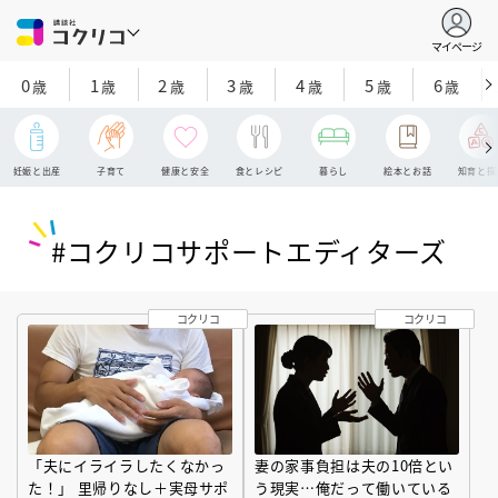
マイページ
0
1
2
3
4
5
6
歳
歳
歳
歳
歳
歳
歳
妊娠と出産
子育て
健康と安全
食とレシピ
暮らし
絵本とお話
知育と探
#コクリコサポートエディターズ
コクリコ
コクリコ
「夫にイライラしたくなかっ
妻の家事負担は夫の10倍とい
た！」 里帰りなし＋実母サポ
う現実…俺だって働いている