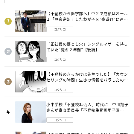
【不登校から医学部へ】中２で成績はオール
１「昼夜逆転」したわが子を”夜遊び”に連れ
出した母の気づき
コクリコ
「正社員の落とし穴」シングルマザーを待っ
ていた“魔の２年間”【後編】
コクリコ
【不登校のきっかけは先生でした】「カウン
セリングの時間」生徒の情報をバラしたの
は…《第２話》
コクリコ
小中学校「不登校35万人」時代に 中川翔子
さんが審査委員長「不登校生動画甲子園
2026」が開催
コクリコ