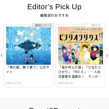
Editor’s Pick Up
編集部のおすすめ
講談社コクリコ
コクリコ
『神の蝶、舞う果て』公式サ
「竜が呼んだ娘」「ひなたと
イト
ひかり」「NO.６」……人気
児童書を漫画化！ マンガサ
イト『ビブリオシリウス』誕
2025.12.23
2025.03.28
生！