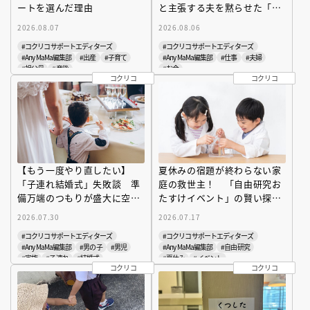
ートを選んだ理由
と主張する夫を黙らせた「あ
る数字」
2026.08.07
2026.08.06
#コクリコサポートエディターズ
#コクリコサポートエディターズ
#Any MaMa編集部
#出産
#子育て
#Any MaMa編集部
#仕事
#夫婦
#祖父母
#産後
#お金
コクリコ
コクリコ
【もう一度やり直したい】
夏休みの宿題が終わらない家
「子連れ結婚式」失敗談 準
庭の救世主！ 「自由研究お
備万端のつもりが盛大に空回
たすけイベント」の賢い探し
りした悪夢の１日
方
2026.07.30
2026.07.17
#コクリコサポートエディターズ
#コクリコサポートエディターズ
#Any MaMa編集部
#男の子
#男児
#Any MaMa編集部
#自由研究
#家族
#子連れ
#結婚式
#夏休み
#イベント
コクリコ
コクリコ
#やんちゃ
#イベント