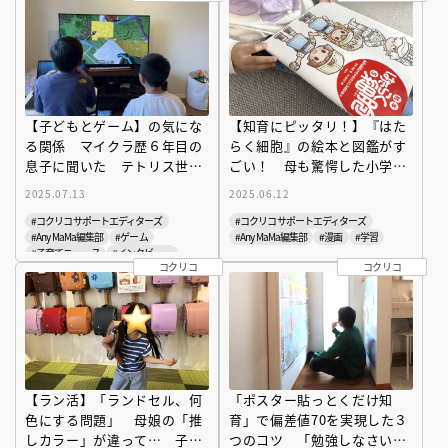
【子どもとゲーム】の気にな
【知育にピッタリ！】『はた
る関係 マイクラ歴６年目の
らく細胞』の絵本と図鑑がす
息子に聞いた テトリス世代
ごい！ 母も驚愕した小学生
が知らない「マイクラの魅
兄妹のハイレベル「細胞トー
2025.07.13
2025.06.12
力」 親の本音もこっそり公
ク」の中身とは
#コクリコサポートエディターズ
#コクリコサポートエディターズ
開
#Any MaMa編集部
#ゲーム
#Any MaMa編集部
#漫画
#学習
#子育てニュース
#インタビュー
コクリコ
コクリコ
【ラン活】「ランドセル、何
「ポスター貼っとくだけ知
色にする問題」 母娘の「推
育」で偏差値70を実現した３
しカラー」が違って… 子ど
つのコツ 「勉強しなさい」