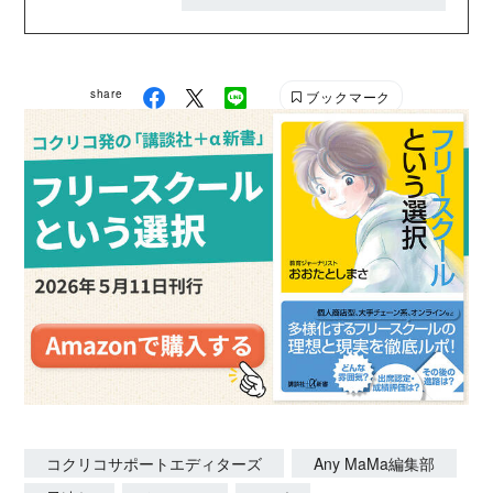
ながら……など、さまざまな立場で、子どもとの毎日
が楽しくなる記事を発信していきます。 AnyMaMa公
式HP：https://anymama.jp/ X：
share
ブックマーク
https://twitter.com/AnyMaMaJP Instagram：
https://www.instagram.com/anymama_official/
コクリコサポートエディターズ
Any MaMa編集部