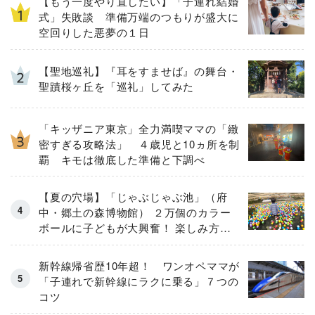
【もう一度やり直したい】「子連れ結婚
式」失敗談 準備万端のつもりが盛大に
空回りした悪夢の１日
【聖地巡礼】『耳をすませば』の舞台・
聖蹟桜ヶ丘を「巡礼」してみた
「キッザニア東京」全力満喫ママの「緻
密すぎる攻略法」 ４歳児と10ヵ所を制
覇 キモは徹底した準備と下調べ
【夏の穴場】「じゃぶじゃぶ池」（府
中・郷土の森博物館） ２万個のカラー
ボールに子どもが大興奮！ 楽しみ方と
注意点をルポ
新幹線帰省歴10年超！ ワンオペママが
「子連れで新幹線にラクに乗る」７つの
コツ