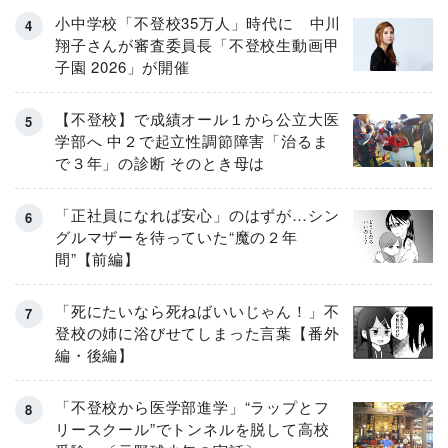
小中学校「不登校35万人」時代に 中川
翔子さんが審査委員長「不登校生動画甲
子園 2026」が開催
【不登校】で成績オール１から公立大医
学部へ 中２で起立性調節障害「治るま
で３年」の診断 そのとき母は
「正社員になれば安心」のはずが…シン
グルマザーを待っていた“魔の２年
間”【前編】
「死にたいなら死ねばいいじゃん！」不
登校の姉に浴びせてしまった言葉【番外
編・後編】
「不登校から医学部進学」“ラップとフ
リースクール”でトンネルを脱して高校