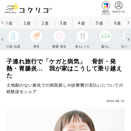
マイページ
講談社
コクリコ
0
1
2
3
4
5
6
歳
歳
歳
歳
歳
歳
歳
妊娠・出産
育児
健康・安全
食とレシピ
暮らし
絵本・
子連れ旅行で「ケガと病気」 骨折・発
熱・胃腸炎… 我が家はこうして乗り越え
た
土地勘のない旅先での病院探しや診療費の支払いについての
経験談をシェア
2024.06.13