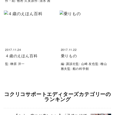
作・絵: 牧村 久実原作: 清水 茜
2017.11.24
2017.11.22
４歳のえほん百科
乗りもの
監: 榊原 洋一
編: 講談社監: 山崎 友也監: 種山
雅夫監: 船の科学館
コクリコサポートエディターズカテゴリーの
ランキング