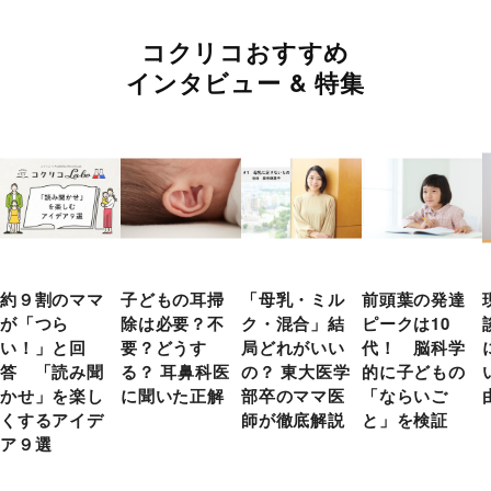
コクリコおすすめ
インタビュー & 特集
約９割のママ
子どもの耳掃
「母乳・ミル
前頭葉の発達
が「つら
除は必要？不
ク・混合」結
ピークは10
い！」と回
要？どうす
局どれがいい
代！ 脳科学
答 「読み聞
る？ 耳鼻科医
の？ 東大医学
的に子どもの
かせ」を楽し
に聞いた正解
部卒のママ医
「ならいご
くするアイデ
師が徹底解説
と」を検証
ア９選