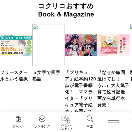
コクリコおすすめ
Book & Magazine
フリースクー
５文字で四字
「プリキュ
『なぜか毎回
ルという選択
熟語
ア」絵本約120
泣けてしま
点が電子書籍
う...』大人気子
化！ ママラ
育て絵日記漫
イター「プリ
画から単行本
キュア電子絵
発売！
本」を買って
みた！
イベント
ジャンル
ランキング
検索
プレゼント