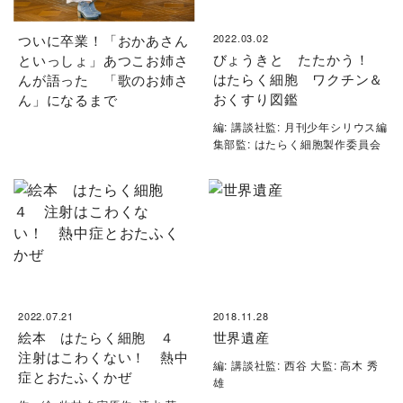
ついに卒業！「おかあさん
2022.03.02
びょうきと たたかう！
といっしょ」あつこお姉さ
はたらく細胞 ワクチン＆
んが語った 「歌のお姉さ
おくすり図鑑
ん」になるまで
編: 講談社監: 月刊少年シリウス編
集部監: はたらく細胞製作委員会
2022.07.21
2018.11.28
絵本 はたらく細胞 ４
世界遺産
注射はこわくない！ 熱中
編: 講談社監: 西谷 大監: 高木 秀
症とおたふくかぜ
雄