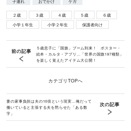
子連れ
おでかけ
ケガ
２歳
３歳
４歳
５歳
６歳
小学１年生
小学２年生
保護者向け
５歳息子に「国旗」ブーム到来！ ポスター・
前の記事
絵本・カルタ・アプリ…「世界の国旗197種類」
を楽しく覚えたアイテム大公開！
カテゴリ
TOPへ
妻の家事負担は夫の10倍という現実…俺だって
次の記事
働いていると主張する夫を黙らせた「ある数
字」