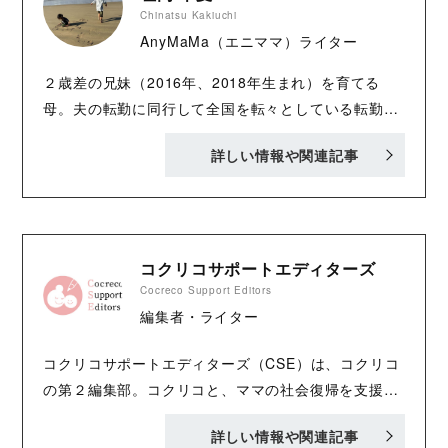
Chinatsu Kakiuchi
AnyMaMa（エニママ）ライター
２歳差の兄妹（2016年、2018年生まれ）を育てる
母。夫の転勤に同行して全国を転々としている転勤
族。2人目の出産を機に、フリーランスライターとし
詳しい情報や関連記事
て活動開始。ライフスタイルやビジネスなど、さまざ
まなジャンルの記事制作を担当。 AnyMaMa：
https://anymama.jp/ Twitter：
https://twitter.com/AnyMaMaJP
コクリコサポートエディターズ
Cocreco Support Editors
編集者・ライター
コクリコサポートエディターズ（CSE）は、コクリコ
の第２編集部。コクリコと、ママの社会復帰を支援す
るサービス「AnyMaMa（エニママ）」が協力して立
詳しい情報や関連記事
ち上げました。子育てをしながら、ほかのお仕事をし