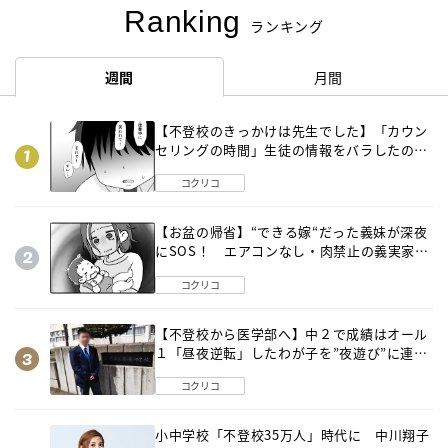
Ranking
ランキング
週間
月間
【不登校のきっかけは先生でした】「カウン
セリングの時間」生徒の情報をバラしたの
は…《第２話》
コクリコ
【お盆の帰省】“できる嫁“だった義妹が深夜
にSOS！ エアコンなし・肉禁止の義実家ル
ールに変化が…〈後編〉
コクリコ
【不登校から医学部へ】中２で成績はオール
１「昼夜逆転」したわが子を”夜遊び”に連れ
出した母の気づき
コクリコ
小中学校「不登校35万人」時代に 中川翔子