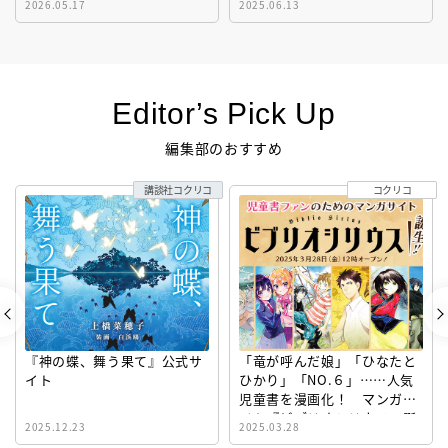
2026.05.17
2025.06.13
Editor’s Pick Up
編集部のおすすめ
講談社コクリコ
コクリコ
『神の蝶、舞う果て』公式サ
「竜が呼んだ娘」「ひなたと
イト
ひかり」「NO.６」……人気
児童書を漫画化！ マンガサ
イト『ビブリオシリウス』誕
2025.12.23
2025.03.28
生！