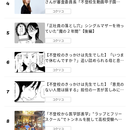
さんが審査委員長「不登校生動画甲子園
2026」が開催
コクリコ
「正社員の落とし穴」シングルマザーを待っ
ていた“魔の２年間”【後編】
コクリコ
【不登校のきっかけは先生でした】「いつま
で休むんですか？」追い詰められる母と息子
《第６話》
コクリコ
【不登校のきっかけは先生でした】「意見の
ない人間は損する」担任の一言が苦しみに…
《第１話》
コクリコ
「不登校から医学部進学」“ラップとフリー
スクール”でトンネルを脱して高校受験へ
〔元野球少年の実話〕
コクリコ