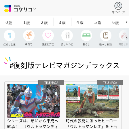
マイページ
0
1
2
3
4
5
6
歳
歳
歳
歳
歳
歳
歳
妊娠と出産
子育て
健康と安全
食とレシピ
暮らし
絵本とお話
知育と探
#復刻版テレビマガジンデラックス
TELEMAGA
TELEMAGA
シリーズは、昭和から平成へ
時代の狭間にあったヒーロー
継承！ 『ウルトラマンティ
「ウルトラマンレオ」を正当