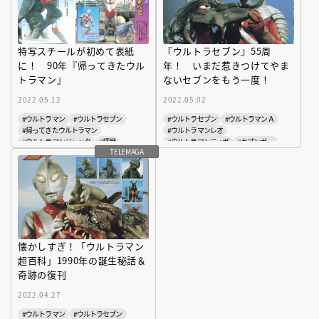
特写スチールが初めて表紙
『ウルトラセブン』55周
に！ 90年『帰ってきたウル
年！ いまだ惹きつけてやま
トラマン』
ないセブンをもう一度！
2022.05.12
2022.05.02
#ウルトラマン
#ウルトラセブン
#ウルトラセブン
#ウルトラマンＡ
#帰ってきたウルトラマン
#ウルトラマンレオ
#ウルトラマンジャック
#怪獣
#ウルトラマンティガ
#セブンガー
TELEMAGA
#ウルトラ学
#帰ってきたウルトラマン
#怪獣
#復刻版テレビマガジンデラックス
#宇宙人
#ウルトラマン
#復刻版テレビマガジンデラックス
#ウルトラ学
懐かしすぎ！「ウルトラマン
超百科」1990年の誕生秘話＆
奇跡の復刊
2022.04.27
#ウルトラマン
#ウルトラセブン