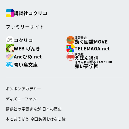
講談社コクリコ
ファミリーサイト
講談社の
コクリコ
動く図鑑MOVE
WEB げんき
TELEMAGA.net
講談社
Aneひめ.net
えほん通信
はやみねかおる FAN CLUB
青い鳥文庫
赤い夢学園
ボンボンアカデミー
ディズニーファン
講談社の学習まんが 日本の歴史
本とあそぼう 全国訪問おはなし隊