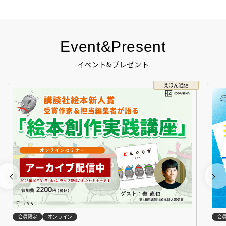
Event&Present
イベント&プレゼント
えほん通信
会員限定
オンライン
会