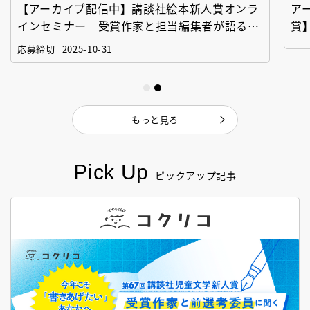
【アーカイブ配信中】講談社絵本新人賞オンラ
ア
インセミナー 受賞作家と担当編集者が語る
賞
「絵本創作実践講座」
作
応募締切
2025-10-31
もっと見る
Pick Up
ピックアップ記事