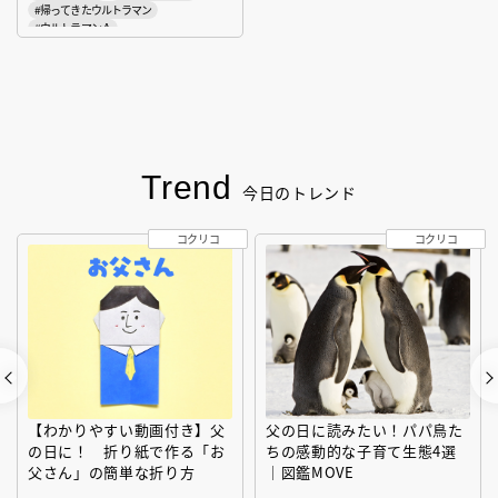
#帰ってきたウルトラマン
#ウルトラマンＡ
#ウルトラマンタロウ
#ウルトラマンレオ
#怪獣
#宇宙人
#復刻版テレビマガジンデラックス
#ウルトラ学
Trend
今日のトレンド
コクリコ
コクリコ
【わかりやすい動画付き】父
父の日に読みたい！パパ鳥た
の日に！ 折り紙で作る「お
ちの感動的な子育て生態4選
父さん」の簡単な折り方
｜図鑑MOVE