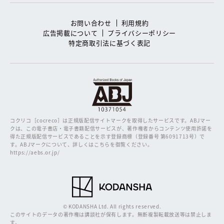
お問い合わせ
利用規約
広告掲載について
プライバシーポリシー
特定商取引法に基づく表記
コクリコ［cocreco］は正規版配信サイトマークを取得したサービスです。
ABJマー
クは、この電子書店・電子書籍配信サービスが、著作権者からコンテンツ使用許諾を
得た正規版配信サービスであることを示す登録商標（登録番号 第6091713号）で
す。ABJマークについて、詳しくはこちらを御覧ください。
https://aebs.or.jp/
© KODANSHA Ltd. All rights reserved.
このサイトのデータの著作権は講談社が保有します。無断複製転載放送等は禁止しま
す。