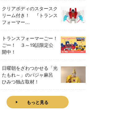
クリアボディのスタースク
リーム付き！ 『トランス
フォーマー
FANBOOK2026』2026年
７月31日発売！
トランスフォーマーごー！
ごー！ ３～19話限定公
開中！
日曜朝をざわつかせる「光
たもれ～」のパジャ麻呂
ひみつ独占取材！
もっと見る