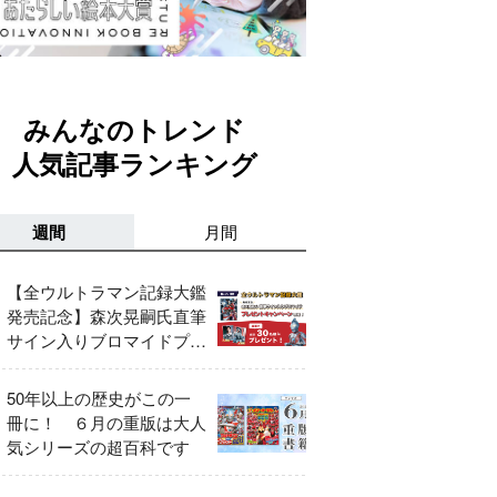
みんなのトレンド
人気記事ランキング
週間
月間
【全ウルトラマン記録大鑑
発売記念】森次晃嗣氏直筆
サイン入りブロマイドプレ
ゼントキャンペーン開催！
50年以上の歴史がこの一
冊に！ ６月の重版は大人
気シリーズの超百科です