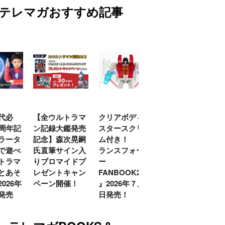
テレマガおすすめ記事
代必
【全ウルトラマ
クリアボディの
【特別編】トラ
0周年記
ン記録大鑑発売
スタースクリー
ンスフォーマー
ラータ
記念】森次晃嗣
ム付き！ 『ト
ごー！ごー！
で遊べ
氏直筆サイン入
ランスフォーマ
【月イチ更新】
トラマ
りブロマイドプ
ー
とあそ
レゼントキャン
FANBOOK2026
026年
ペーン開催！
』2026年７月31
発売
日発売！