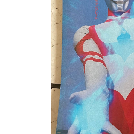
ラマ
クリアボディの
【特別編】トラ
【第6話更新
発売
スタースクリー
ンスフォーマー
♡】 わんもあ！
晃嗣
ム付き！ 『ト
ごー！ごー！
トランスフォー
ン入
ランスフォーマ
【月イチ更新】
マーごー！ご
ドプ
ー
ー！【月末更
ャン
FANBOOK2026
新】
！
』2026年７月31
日発売！