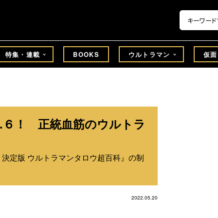
特集・連載
BOOKS
ウルトラマン
仮面
.６！ 正統血筋のウルトラ
 決定版 ウルトラマンタロウ超百科』の制
2022.05.20