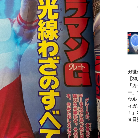
ウルトラマンシ
仮面ライダー誕
テレビマガジン
ティガ世
リーズ60周年記
生55周年記
2026年夏号発
見！【3
念！ ウルトラ
念！ 仮面ライ
売!!
念】「カ
セブン＝モロボ
ダー１号＝本郷
イマー」
シ・ダンを演じ
猛を演じた藤岡
る『ウル
た森次晃嗣氏特
弘、氏特別イン
ンティガ
別インタビュー
タビュー
ぼう！』2
７月９日