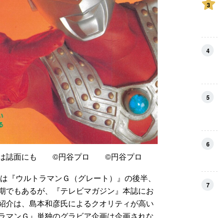
3
4
5
6
ルは誌面にも ©円谷プロ ©円谷プロ
月は『ウルトラマンＧ（グレート）』の後半、
7
期でもあるが、『テレビマガジン』本誌にお
紹介は、島本和彦氏によるクオリティが高い
ラマンＧ』単独のグラビア企画は企画されな