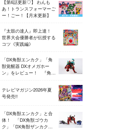
【第6話更新♡】 わんも
あ！トランスフォーマーご
ー！ごー！【月末更新】
『太鼓の達人』即上達！
世界大会優勝者が伝授する
コツ《実践編》
「DX角獣エンカク」「角
獣覚醒器 DXオメガホー
ン」をレビュー！ 『角醒
ハンター オメガホーン』
の玩具展開がスタート！
テレビマガジン2026年夏
号発売!!
「DX角獣エンカク」と合
体！ 「DX角獣ゴウカ
ク」「DX角獣ザンカク」
をレビュー！