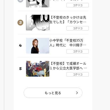
た“魔の２年間”【後編】
コクリコ
【不登校のきっかけは先
生でした】「カウンセリ
ングの時間」生徒の情報
コクリコ
をバラしたのは…《第２
話》
小中学校「不登校35万
人」時代に 中川翔子さ
んが審査委員長「不登校
コクリコ
生動画甲子園 2026」が開
催
【不登校】で成績オール
１から公立大医学部へ 中
２で起立性調節障害「治
コクリコ
るまで３年」の診断 その
とき母は
もっと見る