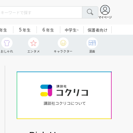
マイページ
5
6
中学生~
保護者向け
年生
年生
年生
おしゃれ
エンタメ
キャラクター
漫画