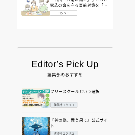
家族の命を守る事前対策を「防
災アドバイザー」が解説
コクリコ
Editor’s Pick Up
編集部のおすすめ
フリースクールという選択
講談社コクリコ
『神の蝶、舞う果て』公式サイ
ト
講談社コクリコ