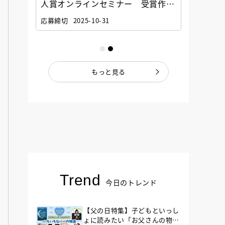
選考委
人賞オンラインセミナー 受賞作家
童文学
ナー」
と担当編集者が語る「絵本創作実践
員に聞
応募締切
2025-10-31
講座」
もっと見る
Trend
今日のトレンド
【父の日特集】子どもといっし
ょに読みたい「お父さんの物