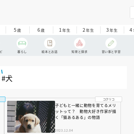
5
6
1
2
3
4
歳
歳
年生
年生
年生
ピ
暮らし
絵本とお話
知育と探求
習い事と学習
#犬
コクリコ
子どもと一緒に動物を育てるメリ
ットって？ 動物大好き作家が描
く「猫あるある」の物語
2023.12.04