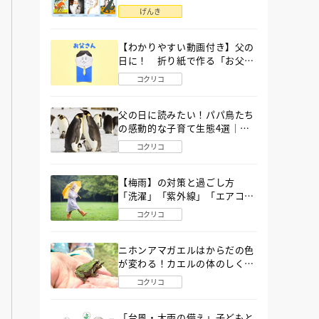
語」６選
げんき
【わかりやすい動画付き】父の
日に！ 折り紙で作る「お父さ
ん」の簡単な折り方
コクリコ
父の日に読みたい！パパ鳥たち
の感動的な子育て生態4選｜図
鑑MOVE
コクリコ
【梅雨】の対策と過ごし方
「洗濯」「紫外線」「エアコ
ン」「ゲリラ豪雨」…〔気象予
コクリコ
報士が完全ガイド〕
ニホンアマガエルはからだの色
が変わる！カエルの体のしくみ
から両生類の特ちょうまで図鑑
コクリコ
MOVEが解説！
「台風・大雨の備え」子どもと