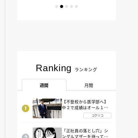
Ranking
ランキング
週間
月間
【不登校から医学部へ】
中２で成績はオール１
「昼夜逆転」したわが子
コクリコ
を”夜遊び”に連れ出した
母の気づき
「正社員の落とし穴」シ
ングルマザーを待ってい