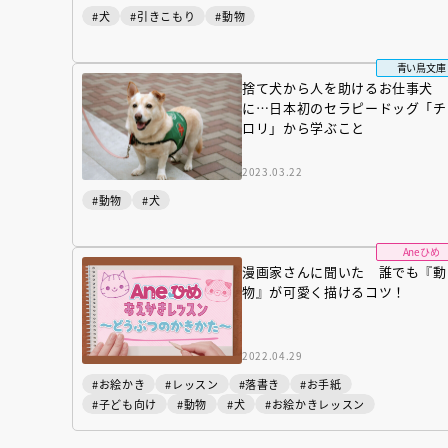
#犬
#引きこもり
#動物
青い鳥文庫
捨て犬から人を助けるお仕事犬
に…日本初のセラピードッグ「チ
ロリ」から学ぶこと
2023.03.22
#動物
#犬
Aneひめ
漫画家さんに聞いた 誰でも『動
物』が可愛く描けるコツ！
『NO.６再会』
2022.04.29
イト ＃４ 20
#お絵かき
#レッスン
#落書き
#お手紙
#子ども向け
#動物
#犬
#お絵かきレッスン
2025.02.17