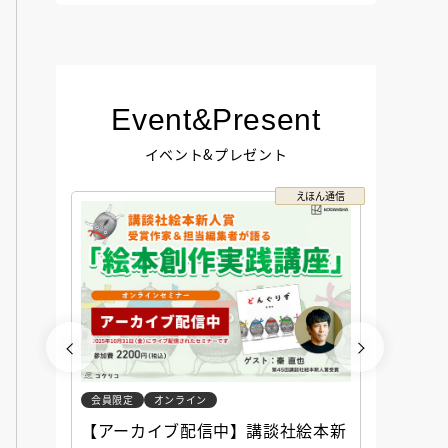
Event&Present
イベント&プレゼント
コクリコ
えほん通信
会員限定
オンライン
会員限定
談社児
【アーカイブ配信中】講談社絵本新
アーカ