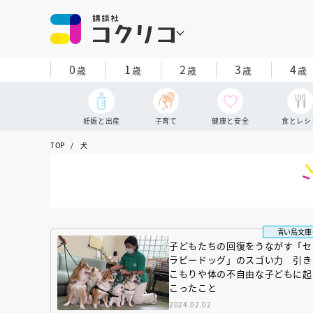
0
1
2
3
4
歳
歳
歳
歳
歳
妊娠と出産
子育て
健康と安全
食とレシ
TOP
犬
青い鳥文庫
子どもたちの回復をうながす「セ
ラピードッグ」のスゴい力 引き
こもりや体の不自由な子どもに起
こったこと
2024.02.02