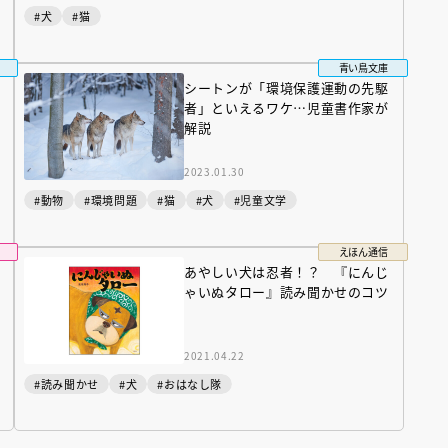
#犬
#猫
青い鳥文庫
シートンが「環境保護運動の先駆
者」といえるワケ…児童書作家が
解説
2023.01.30
#動物
#環境問題
#猫
#犬
#児童文学
えほん通信
あやしい犬は忍者！？ 『にんじ
ゃいぬタロー』読み聞かせのコツ
（あさのあつこ）特設サ
フリースクールという選択
2021.04.22
26年９月30日発売決定！
#読み聞かせ
#犬
#おはなし隊
2026.03.31