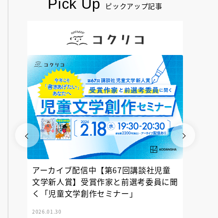
Pick Up
ピックアップ記事
アーカイブ配信中【第67回講談社児童
『神の
文学新人賞】受賞作家と前選考委員に聞
く「児童文学創作セミナー」
2026.01.30
2025.12.23