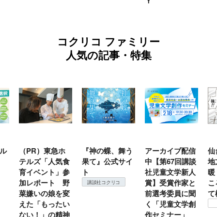
Ｙ
コクリコ ファミリー
人気の記事・特集
）東急ホ
『神の蝶、舞う
アーカイブ配信
仙台の冬は東北
「人気食
果て』公式サイ
中【第67回講談
地方では温
ント」参
ト
社児童文学新人
暖？ 本当のと
ート 野
賞】受賞作家と
ころは仙台に来
講談社コクリコ
の娘を変
前選考委員に聞
て検証すべし！
もったい
く「児童文学創
コクリコ
」の精神
作セミナー」