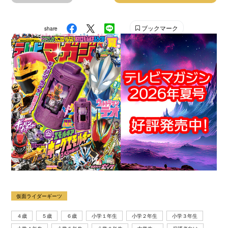
ブックマーク
share
仮面ライダーギーツ
４歳
５歳
６歳
小学１年生
小学２年生
小学３年生