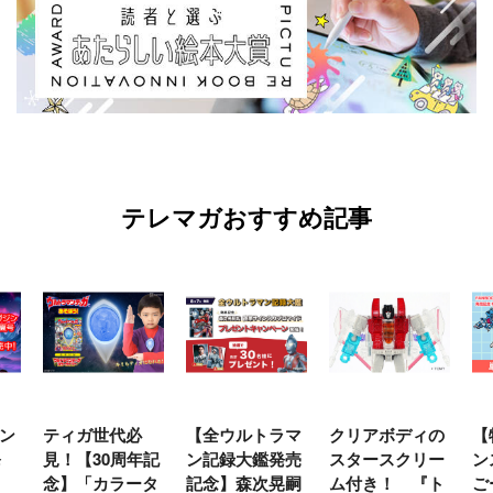
テレマガおすすめ記事
代必
【全ウルトラマ
クリアボディの
【特別編】トラ
周年記
ン記録大鑑発売
スタースクリー
ンスフォーマー
ラータ
記念】森次晃嗣
ム付き！ 『ト
ごー！ごー！