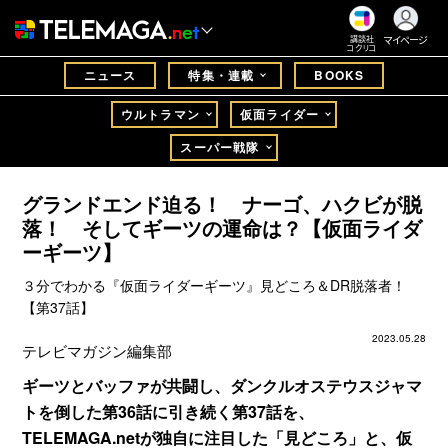
マイページ
講談社
コクリコ
ニュース
特集・連載
BOOKS
ウルトラマン
仮面ライダー
スーパー戦隊
グランドエンド迫る！ ナーゴ、ハクビが脱
落！ そしてギーツの運命は？【仮面ライダ
ーギーツ】
３分でわかる『仮面ライダーギーツ』見どころ＆DR脱落者！
【第37話】
2023.05.28
テレビマガジン編集部
ギーツとバッファが共闘し、ダンクルオステウスジャマ
トを倒した第36話に引き続く第37話を、
TELEMAGA.netが独自に注目した「見どころ」と、仮