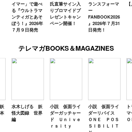
で遊べ
氏直筆サイン入
ランスフォーマ
【月イチ更新】
トラマ
りブロマイドプ
ー
とあそ
レゼントキャン
FANBOOK2026
026年
ペーン開催！
』2026年７月31
発売
日発売！
テレマガBOOKS＆MAGAZINES
げる 妖
小説 仮面ライ
小説 仮面ライ
トランスフォー
録 世界
ダーガッチャー
ダーリバイス
マーＦＡＮＢＯ
ド Ｕｎｉｖｅ
ＯＮＥ ＰＯＳ
ＯＫ２０２６
ｒｓｉｔｙ
ＳＩＢＩＬＩＴ