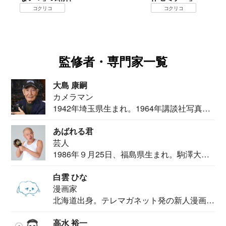
リコ
コクリコ
監修者・専門家一覧
大島 康嗣
カメラマン
1942年埼玉県生まれ。1964年講談社写真部
カメ...
あばれる君
芸人
1986年９月25日、福島県生まれ。駒澤大学
法学部...
白雲 ひな
漫画家
北海道出身。テレマガネット発の新人漫画
家。2020...
高水 裕一