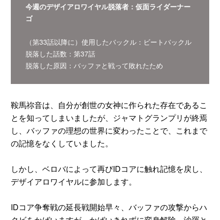
今週のデザイアロワイヤル脱落者：仮面ライダーナー
ゴ
（第33話以降に）使用したバックル：ビートバックル
脱落した話数：第37話
脱落した原因：バッファと戦って敗れたため
鞍馬祢音は、自分が創世の女神に作られた存在であるこ
とを知ってしまいましたが、ジャマトグランプリが終焉
し、バッファの理想の世界に変わったことで、これまで
の記憶をなくしていました。
しかし、ベロバによって再びIDコアに触れ記憶を戻し、
デザイアロワイヤルに参加します。
IDコア争奪戦の延長戦開始早々、バッファの攻撃からハ
クビをかばいますが、かばいきれずに変身解除、沙羅と