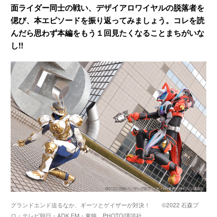
面ライダー同士の戦い、デザイアロワイヤルの脱落者を
偲び、本エピソードを振り返ってみましょう。コレを読
んだら思わず本編をもう１回見たくなることまちがいな
し!!
グランドエンド迫るなか、ギーツとゲイザーが対決！ ©2022 石森プ
ロ・テレビ朝日・ADK EM・東映 PHOTO/講談社