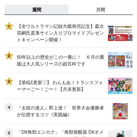
週間
月間
【全ウルトラマン記録大鑑発売記念】森次
1
晃嗣氏直筆サイン入りブロマイドプレゼン
トキャンペーン開催！
2
50年以上の歴史がこの一冊に！ ６月の重
版は大人気シリーズの超百科です
3
【第6話更新♡】 わんもあ！トランスフォ
ーマーごー！ごー！【月末更新】
『太鼓の達人』即上達！ 世界大会優勝者
が伝授するコツ《実践編》
「DX角獣エンカク」「角獣覚醒器 DXオメ