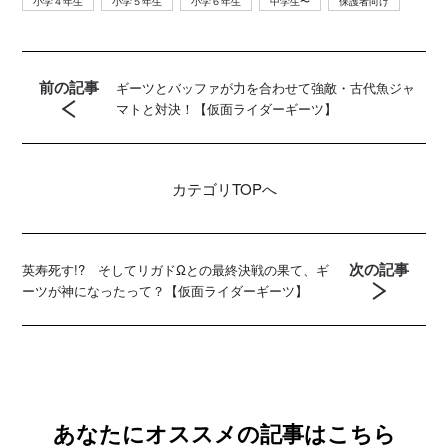
小学４年生
小学５年生
小学６年生
中学生〜
保護者向け
前の記事
ギーツとバッファが力を合わせて強敵・古代魚ジャ
マトと対決！【仮面ライダーギーツ】
カテゴリ
TOPへ
次の記事
英寿死す!? そしてリガドΩとの最終決戦の果て、ギ
ーツが神になったって？【仮面ライダーギーツ】
あなたにオススメの記事はこちら