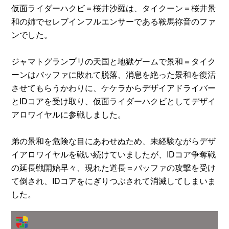
仮面ライダーハクビ＝桜井沙羅は、タイクーン＝桜井景
和の姉でセレブインフルエンサーである鞍馬祢音のファ
ンでした。
ジャマトグランプリの天国と地獄ゲームで景和＝タイク
ーンはバッファに敗れて脱落、消息を絶った景和を復活
させてもらうかわりに、ケケラからデザイアドライバー
とIDコアを受け取り、仮面ライダーハクビとしてデザイ
アロワイヤルに参戦しました。
弟の景和を危険な目にあわせぬため、未経験ながらデザ
イアロワイヤルを戦い続けていましたが、IDコア争奪戦
の延長戦開始早々、現れた道長＝バッファの攻撃を受け
て倒され、IDコアをにぎりつぶされて消滅してしまいま
した。