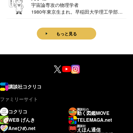
宇宙論専攻の物理学者
1980年東京生まれ。早稲田大学理工学部物
理学科卒...
もっと見る
講談社コクリコ
ファミリーサイト
講談社の
コクリコ
動く図鑑MOVE
WEB げんき
TELEMAGA.net
講談社
Aneひめ.net
えほん通信