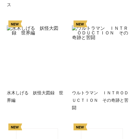
ス
NEW
NEW
水木しげる 妖怪大図録 世
ウルトラマン ＩＮＴＲＯＤ
界編
ＵＣＴＩＯＮ その奇跡と苦
闘
NEW
NEW