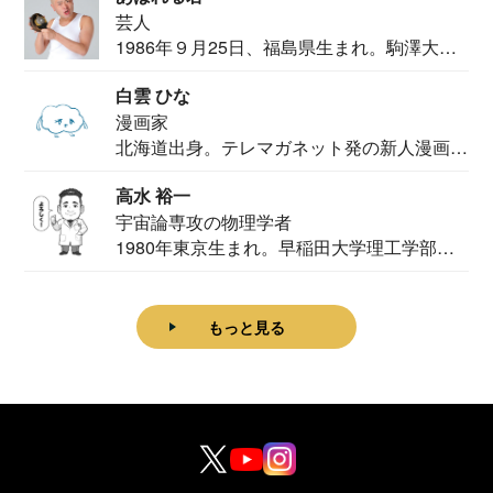
芸人
1986年９月25日、福島県生まれ。駒澤大学
法学部...
白雲 ひな
漫画家
北海道出身。テレマガネット発の新人漫画
家。2020...
高水 裕一
宇宙論専攻の物理学者
1980年東京生まれ。早稲田大学理工学部物
理学科卒...
もっと見る