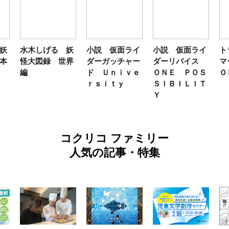
妖
水木しげる 妖
小説 仮面ライ
小説 仮面ライ
ト
本
怪大図録 世界
ダーガッチャー
ダーリバイス
マ
編
ド Ｕｎｉｖｅ
ＯＮＥ ＰＯＳ
Ｏ
ｒｓｉｔｙ
ＳＩＢＩＬＩＴ
Ｙ
コクリコ ファミリー
人気の記事・特集