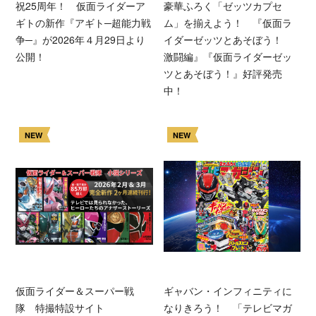
祝25周年！ 仮面ライダーア
豪華ふろく「ゼッツカプセ
ギトの新作『アギト─超能力戦
ム」を揃えよう！ 『仮面ラ
争─』が2026年４月29日より
イダーゼッツとあそぼう！
公開！
激闘編』『仮面ライダーゼッ
ツとあそぼう！』好評発売
中！
NEW
NEW
仮面ライダー＆スーパー戦
ギャバン・インフィニティに
隊 特撮特設サイト
なりきろう！ 「テレビマガ