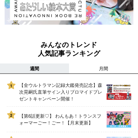
みんなのトレンド
人気記事ランキング
週間
月間
【全ウルトラマン記録大鑑発売記念】森
1
次晃嗣氏直筆サイン入りブロマイドプレ
ゼントキャンペーン開催！
2
【第6話更新♡】 わんもあ！トランスフ
ォーマーごー！ごー！【月末更新】