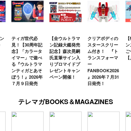
ン
ティガ世代必
【全ウルトラマ
クリアボディの
【
発
見！【30周年記
ン記録大鑑発売
スタースクリー
ン
念】「カラータ
記念】森次晃嗣
ム付き！ 『ト
ご
イマー」で遊べ
氏直筆サイン入
ランスフォーマ
【
る『ウルトラマ
りブロマイドプ
ー
ンティガとあそ
レゼントキャン
FANBOOK2026
ぼう！』2026年
ペーン開催！
』2026年７月31
７月９日発売
日発売！
テレマガBOOKS＆MAGAZINES