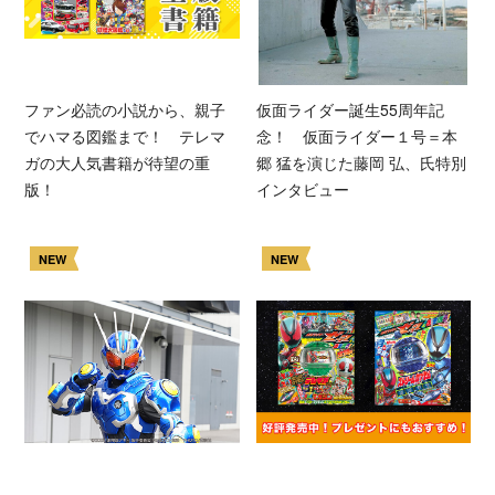
ファン必読の小説から、親子
仮面ライダー誕生55周年記
でハマる図鑑まで！ テレマ
念！ 仮面ライダー１号＝本
ガの大人気書籍が待望の重
郷 猛を演じた藤岡 弘、氏特別
版！
インタビュー
NEW
NEW