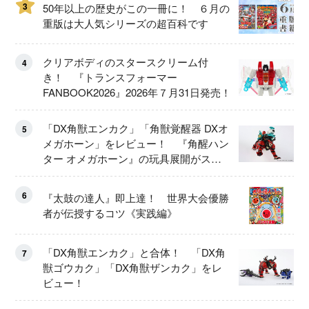
3
50年以上の歴史がこの一冊に！ ６月の
重版は大人気シリーズの超百科です
クリアボディのスタースクリーム付
4
き！ 『トランスフォーマー
FANBOOK2026』2026年７月31日発売！
「DX角獣エンカク」「角獣覚醒器 DXオ
5
メガホーン」をレビュー！ 『角醒ハン
ター オメガホーン』の玩具展開がスタ
ート！
6
『太鼓の達人』即上達！ 世界大会優勝
者が伝授するコツ《実践編》
「DX角獣エンカク」と合体！ 「DX角
7
獣ゴウカク」「DX角獣ザンカク」をレ
ビュー！