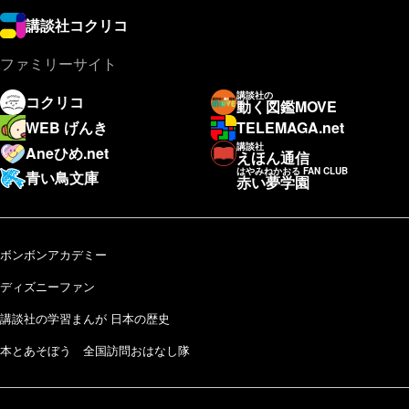
講談社コクリコ
ファミリーサイト
講談社の
コクリコ
動く図鑑MOVE
WEB げんき
TELEMAGA.net
講談社
Aneひめ.net
えほん通信
はやみねかおる FAN CLUB
青い鳥文庫
赤い夢学園
ボンボンアカデミー
ディズニーファン
講談社の学習まんが 日本の歴史
本とあそぼう 全国訪問おはなし隊