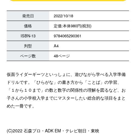
発売日
2022/10/18
価格
定価:本体980円(税別)
ISBN-13
9784065290361
判型
A4
ページ数
48ページ
仮面ライダーギーツといっしょに、遊びながら学べる入学準備
ドリルです。「ひらがな」の書き方から「ことば」の学習、
「１から１０まで」の数と数字の関係性の理解を図るなど、お
子さんの小学校入学までにマスターしたい総合的な項目をまと
めた一冊です。
(C)2022 石森プロ・ADK EM・テレビ朝日・東映