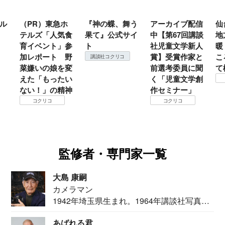
ル
（PR）東急ホ
『神の蝶、舞う
アーカイブ配信
仙
テルズ「人気食
果て』公式サイ
中【第67回講談
地
育イベント」参
ト
社児童文学新人
暖
加レポート 野
賞】受賞作家と
こ
講談社コクリコ
菜嫌いの娘を変
前選考委員に聞
て
えた「もったい
く「児童文学創
ない！」の精神
作セミナー」
コクリコ
コクリコ
監修者・専門家一覧
大島 康嗣
カメラマン
1942年埼玉県生まれ。1964年講談社写真部
カメ...
あばれる君