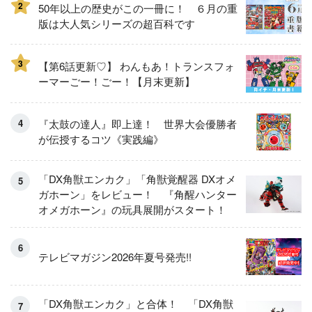
2
50年以上の歴史がこの一冊に！ ６月の重
版は大人気シリーズの超百科です
3
【第6話更新♡】 わんもあ！トランスフォ
ーマーごー！ごー！【月末更新】
『太鼓の達人』即上達！ 世界大会優勝者
が伝授するコツ《実践編》
「DX角獣エンカク」「角獣覚醒器 DXオメ
ガホーン」をレビュー！ 『角醒ハンター
オメガホーン』の玩具展開がスタート！
テレビマガジン2026年夏号発売!!
「DX角獣エンカク」と合体！ 「DX角獣