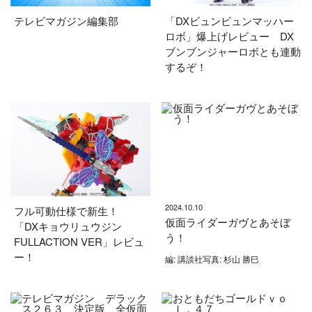
テレビマガジン編集部
「DXビュンビュンマッハー
ロボ」爆上げレビュー DX
ブンブンジャーロボとも連動
するぞ！
2024.10.10
フル可動仕様で新生！
仮面ライダーガヴとあそぼ
「DXキョウリュウジン
う！
FULLACTION VER」レビュ
ー！
編: 講談社写真: 杉山 勝巳