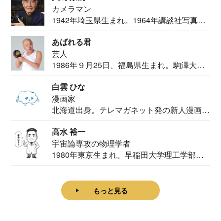
カメラマン
1942年埼玉県生まれ。1964年講談社写真部
カメ...
あばれる君
芸人
1986年９月25日、福島県生まれ。駒澤大学
法学部...
白雲 ひな
漫画家
北海道出身。テレマガネット発の新人漫画
家。2020...
高水 裕一
宇宙論専攻の物理学者
1980年東京生まれ。早稲田大学理工学部物
理学科卒...
もっと見る