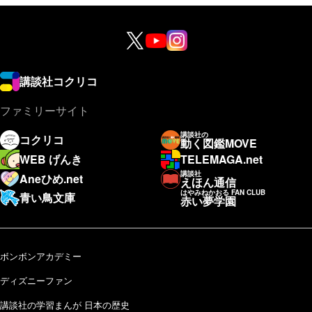
講談社コクリコ
ファミリーサイト
講談社の
コクリコ
動く図鑑MOVE
WEB げんき
TELEMAGA.net
講談社
Aneひめ.net
えほん通信
はやみねかおる FAN CLUB
青い鳥文庫
赤い夢学園
ボンボンアカデミー
ディズニーファン
講談社の学習まんが 日本の歴史