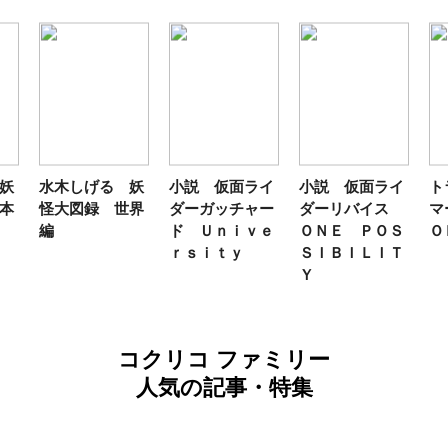
妖
水木しげる 妖
小説 仮面ライ
小説 仮面ライ
ト
本
怪大図録 世界
ダーガッチャー
ダーリバイス
マ
編
ド Ｕｎｉｖｅ
ＯＮＥ ＰＯＳ
Ｏ
ｒｓｉｔｙ
ＳＩＢＩＬＩＴ
Ｙ
コクリコ ファミリー
人気の記事・特集