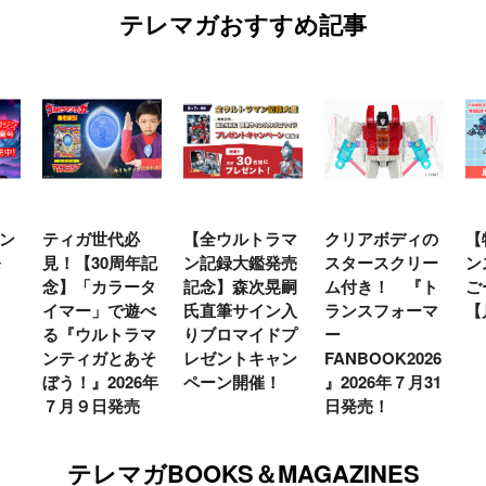
テレマガおすすめ記事
ン
ティガ世代必
【全ウルトラマ
クリアボディの
【
発
見！【30周年記
ン記録大鑑発売
スタースクリー
ン
念】「カラータ
記念】森次晃嗣
ム付き！ 『ト
ご
イマー」で遊べ
氏直筆サイン入
ランスフォーマ
【
る『ウルトラマ
りブロマイドプ
ー
ンティガとあそ
レゼントキャン
FANBOOK2026
ぼう！』2026年
ペーン開催！
』2026年７月31
７月９日発売
日発売！
テレマガBOOKS＆MAGAZINES