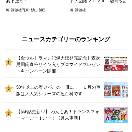
あそぼう！
ト大図鑑２０２４ 増補改訂
編: 講談社写真: 杉山 勝巳
著: 講談社
ニュースカテゴリーのランキング
【全ウルトラマン記録大鑑発売記念】森次
1
晃嗣氏直筆サイン入りブロマイドプレゼン
トキャンペーン開催！
50年以上の歴史がこの一冊に！ ６月の重
2
版は大人気シリーズの超百科です
【第6話更新♡】 わんもあ！トランスフォ
3
ーマーごー！ごー！【月末更新】