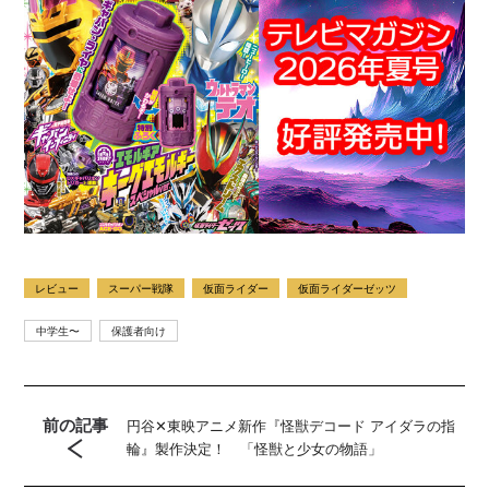
レビュー
スーパー戦隊
仮面ライダー
仮面ライダーゼッツ
中学生〜
保護者向け
前の記事
円谷✕東映アニメ新作『怪獣デコード アイダラの指
輪』製作決定！ 「怪獣と少女の物語」