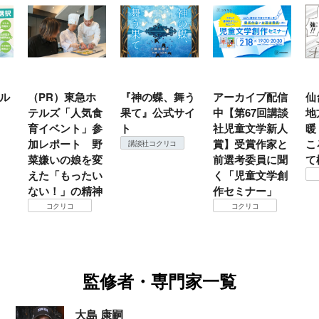
ル
（PR）東急ホ
『神の蝶、舞う
アーカイブ配信
仙
テルズ「人気食
果て』公式サイ
中【第67回講談
地
育イベント」参
ト
社児童文学新人
暖
加レポート 野
賞】受賞作家と
こ
講談社コクリコ
菜嫌いの娘を変
前選考委員に聞
て
えた「もったい
く「児童文学創
ない！」の精神
作セミナー」
コクリコ
コクリコ
監修者・専門家一覧
大島 康嗣