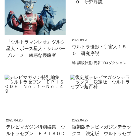
2022.09.26
『ウルトラマンレオ』ツルク
ウルトラ怪獣・宇宙人１５
星人・ボーズ星人・シルバー
０ 研究序説
ブルーメ 凶悪な侵略者
編: 講談社監: 円谷プロダクション
2023.04.26
2022.04.27
テレビマガジン特別編集 ウ
復刻版テレビマガジンデラッ
ルトラセブン ＥＰＩＳＯＤ
クス 決定版 ウルトラセブ