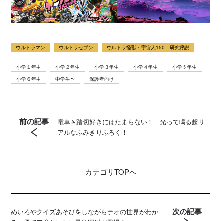
ウルトラマン
ウルトラセブン
ウルトラ怪獣・宇宙人150 研究序説
小学１年生
小学２年生
小学３年生
小学４年生
小学５年生
小学６年生
中学生〜
保護者向け
前の記事
電車＆踏切好きにはたまらない！ 光って鳴る超リ
アルなふみきりふろく！
カテゴリ
TOPへ
次の記事
めいろやクイズあそびをしながらテオの世界がわか