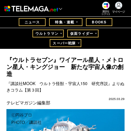
マイページ
講談社
コクリコ
ニュース
特集・連載
BOOKS
ウルトラマン
仮面ライダー
スーパー戦隊
『ウルトラセブン』ワイアール星人・メトロ
ン星人・キングジョー 新たな宇宙人像の創
造
『講談社MOOK ウルトラ怪獣・宇宙人150 研究序説』よりぬ
きコラム【第３回】
2025.03.29
テレビマガジン編集部