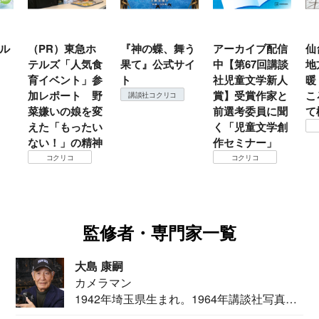
ル
（PR）東急ホ
『神の蝶、舞う
アーカイブ配信
仙
テルズ「人気食
果て』公式サイ
中【第67回講談
地
育イベント」参
ト
社児童文学新人
暖
加レポート 野
賞】受賞作家と
こ
講談社コクリコ
菜嫌いの娘を変
前選考委員に聞
て
えた「もったい
く「児童文学創
ない！」の精神
作セミナー」
コクリコ
コクリコ
監修者・専門家一覧
大島 康嗣
カメラマン
1942年埼玉県生まれ。1964年講談社写真部
カメ...