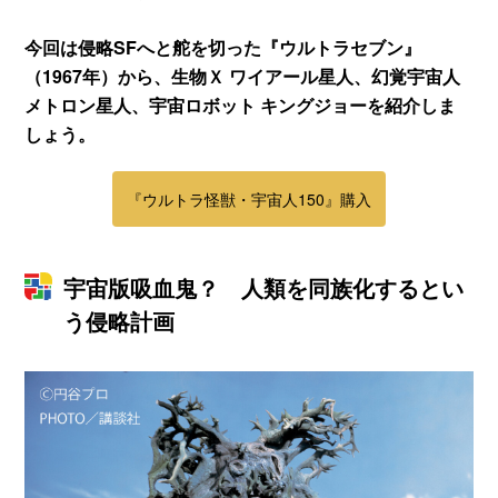
今回は侵略SFへと舵を切った『ウルトラセブン』
（1967年）から、生物Ｘ ワイアール星人、幻覚宇宙人
メトロン星人、宇宙ロボット キングジョーを紹介しま
しょう。
『ウルトラ怪獣・宇宙人150』購入
宇宙版吸血鬼？ 人類を同族化するとい
う侵略計画