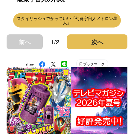
スタイリッシュでかっこいい「幻覚宇宙人メトロン星
人」
前へ
1/2
次へ
ブックマーク
share