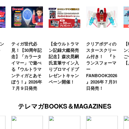
ン
ティガ世代必
【全ウルトラマ
クリアボディの
【
発
見！【30周年記
ン記録大鑑発売
スタースクリー
ン
念】「カラータ
記念】森次晃嗣
ム付き！ 『ト
ご
イマー」で遊べ
氏直筆サイン入
ランスフォーマ
【
る『ウルトラマ
りブロマイドプ
ー
ンティガとあそ
レゼントキャン
FANBOOK2026
ぼう！』2026年
ペーン開催！
』2026年７月31
７月９日発売
日発売！
テレマガBOOKS＆MAGAZINES