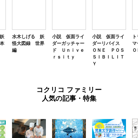
妖
水木しげる 妖
小説 仮面ライ
小説 仮面ライ
ト
本
怪大図録 世界
ダーガッチャー
ダーリバイス
マ
編
ド Ｕｎｉｖｅ
ＯＮＥ ＰＯＳ
Ｏ
ｒｓｉｔｙ
ＳＩＢＩＬＩＴ
Ｙ
コクリコ ファミリー
人気の記事・特集