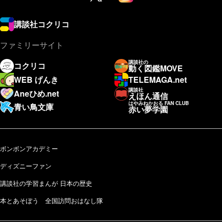
講談社コクリコ
ファミリーサイト
講談社の
コクリコ
動く図鑑MOVE
WEB げんき
TELEMAGA.net
講談社
Aneひめ.net
えほん通信
はやみねかおる FAN CLUB
青い鳥文庫
赤い夢学園
ボンボンアカデミー
ディズニーファン
講談社の学習まんが 日本の歴史
本とあそぼう 全国訪問おはなし隊