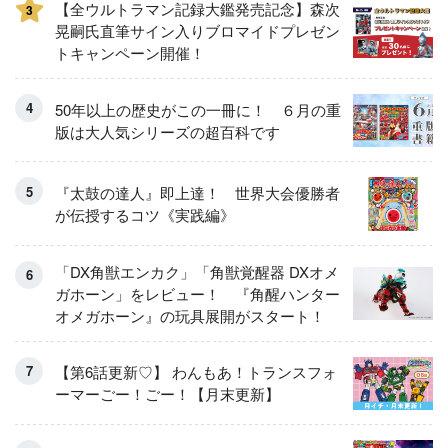
【全ウルトラマン記録大鑑発売記念】森次
3
晃嗣氏直筆サイン入りブロマイドプレゼン
トキャンペーン開催！
50年以上の歴史がこの一冊に！ ６月の重
版は大人気シリーズの超百科です
『太鼓の達人』即上達！ 世界大会優勝者
が伝授するコツ《実践編》
「DX角獣エンカク」「角獣覚醒器 DXオメ
ガホーン」をレビュー！ 『角醒ハンター
オメガホーン』の玩具展開がスタート！
【第6話更新♡】 わんもあ！トランスフォ
ーマーごー！ごー！【月末更新】