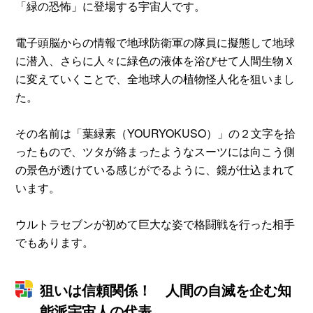
「緑の恐怖」に登場する宇宙人です。
電子頭脳からの情報で地球防衛軍の隊員に擬態して地球
に潜入、さらに人々に緑色の液体を浴びせて人間生物Ｘ
に変えていくことで、全地球人の植物怪人化を狙いまし
た。
その名前は「葉緑素（YOURYOKUSO）」の２文字を拾
ったもので、ツタが絡まったようなスーツには向こう側
の景色が透けている感じがでるように、鏡が仕込まれて
います。
ウルトラセブンが初めて巨大な姿で格闘戦を行った相手
でもあります。
狙いは信頼関係！ 人間の自滅を企む知
能派宇宙人の代表