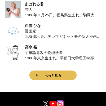
あばれる君
芸人
1986年９月25日、福島県生まれ。駒澤大学
法学部...
白雲 ひな
漫画家
北海道出身。テレマガネット発の新人漫画
家。2020...
高水 裕一
宇宙論専攻の物理学者
1980年東京生まれ。早稲田大学理工学部物
理学科卒...
もっと見る