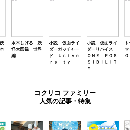
妖
水木しげる 妖
小説 仮面ライ
小説 仮面ライ
ト
本
怪大図録 世界
ダーガッチャー
ダーリバイス
マ
編
ド Ｕｎｉｖｅ
ＯＮＥ ＰＯＳ
Ｏ
ｒｓｉｔｙ
ＳＩＢＩＬＩＴ
Ｙ
コクリコ ファミリー
人気の記事・特集