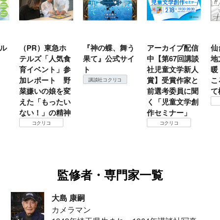
ル
（PR）東急ホ
『神の蝶、舞う
アーカイブ配信
仙
テルズ「人気食
果て』公式サイ
中【第67回講談
地
育イベント」参
ト
社児童文学新人
暖
加レポート 野
賞】受賞作家と
こ
講談社コクリコ
菜嫌いの娘を変
前選考委員に聞
て
えた「もったい
く「児童文学創
ない！」の精神
作セミナー」
コクリコ
コクリコ
監修者・専門家一覧
大島 康嗣
カメラマン