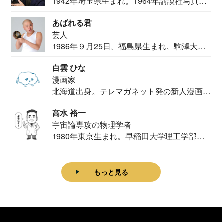
1942年埼玉県生まれ。1964年講談社写真部
カメ...
あばれる君
芸人
1986年９月25日、福島県生まれ。駒澤大学
法学部...
白雲 ひな
漫画家
北海道出身。テレマガネット発の新人漫画
家。2020...
高水 裕一
宇宙論専攻の物理学者
1980年東京生まれ。早稲田大学理工学部物
理学科卒...
もっと見る