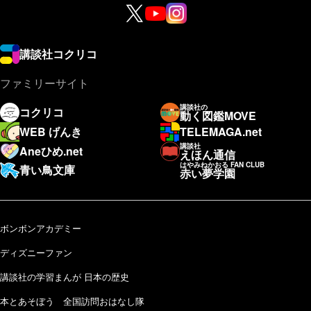
講談社コクリコ
ファミリーサイト
講談社の
コクリコ
動く図鑑MOVE
WEB げんき
TELEMAGA.net
講談社
Aneひめ.net
えほん通信
はやみねかおる FAN CLUB
青い鳥文庫
赤い夢学園
ボンボンアカデミー
ディズニーファン
講談社の学習まんが 日本の歴史
本とあそぼう 全国訪問おはなし隊