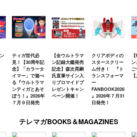
ン
ティガ世代必
【全ウルトラマ
クリアボディの
【
発
見！【30周年記
ン記録大鑑発売
スタースクリー
ン
念】「カラータ
記念】森次晃嗣
ム付き！ 『ト
ご
イマー」で遊べ
氏直筆サイン入
ランスフォーマ
【
る『ウルトラマ
りブロマイドプ
ー
ンティガとあそ
レゼントキャン
FANBOOK2026
ぼう！』2026年
ペーン開催！
』2026年７月31
７月９日発売
日発売！
テレマガBOOKS＆MAGAZINES