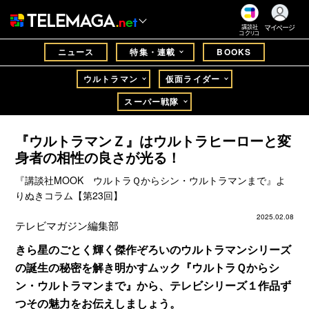
マイページ
講談社
コクリコ
ニュース
特集・連載
BOOKS
ウルトラマン
仮面ライダー
スーパー戦隊
『ウルトラマンＺ』はウルトラヒーローと変
身者の相性の良さが光る！
『講談社MOOK ウルトラＱからシン・ウルトラマンまで』よ
りぬきコラム【第23回】
2025.02.08
テレビマガジン編集部
きら星のごとく輝く傑作ぞろいのウルトラマンシリーズ
の誕生の秘密を解き明かすムック『ウルトラＱからシ
ン・ウルトラマンまで』から、テレビシリーズ１作品ず
つその魅力をお伝えしましょう。