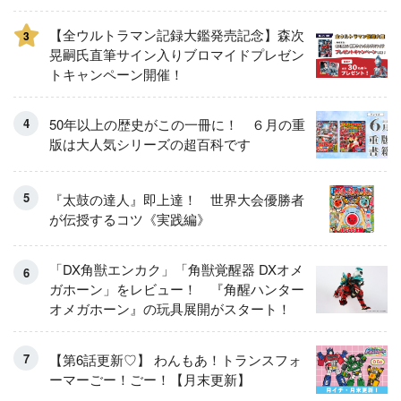
【全ウルトラマン記録大鑑発売記念】森次
3
晃嗣氏直筆サイン入りブロマイドプレゼン
トキャンペーン開催！
50年以上の歴史がこの一冊に！ ６月の重
版は大人気シリーズの超百科です
『太鼓の達人』即上達！ 世界大会優勝者
が伝授するコツ《実践編》
「DX角獣エンカク」「角獣覚醒器 DXオメ
ガホーン」をレビュー！ 『角醒ハンター
オメガホーン』の玩具展開がスタート！
【第6話更新♡】 わんもあ！トランスフォ
ーマーごー！ごー！【月末更新】