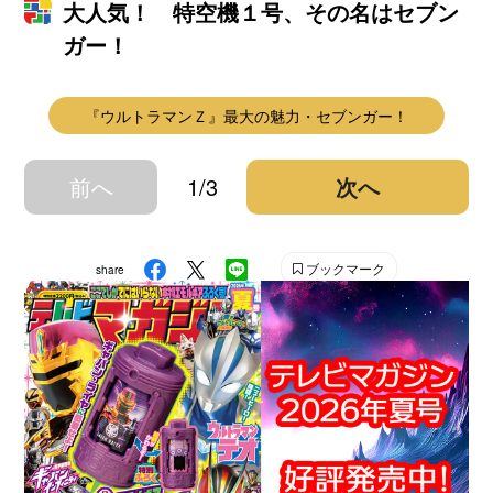
大人気！ 特空機１号、その名はセブン
ガー！
『ウルトラマンＺ』最大の魅力・セブンガー！
前へ
1/3
次へ
ブックマーク
share